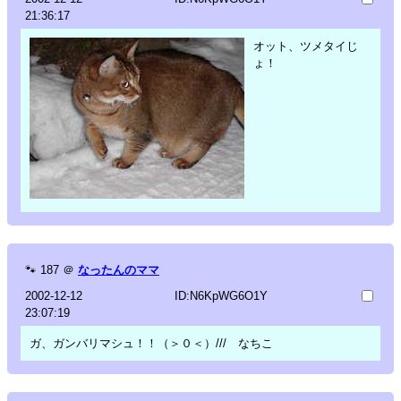
21:36:17
オット、ツメタイじ
ょ！
🐾
187
＠
なったんのママ
2002-12-12
ID:N6KpWG6O1Y
23:07:19
ガ、ガンバリマシュ！！（＞０＜）/// なちこ