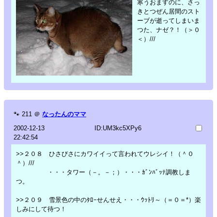
寒うおますのに、さっ
きとつぜん居間のスト
ーブが逝ってしまいま
つた、ナゼ？！（＞０
＜）///
🐾
211
＠
なったんのママ
2002-12-13
ID:UM3kc5XPy6
22:42:54
>>２０８ ひさびさにカワイイって言われてウレシイ！（＾０
＾）///
・・・タワー（－。－；）・・・ｶﾞﾝﾊﾞｯﾃ調教しま
つ。
>>２０９ 雪景色の中のﾀﾛｰせんせえ・・・ｳｯﾄﾘ～（＝０＝*）楽
しみにして待つ！