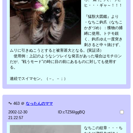
ヒ・・・ギャ～！！！
『猛獣大図鑑』より
・なちこ鉤爪（なちこ
かぎづめ）：獲物の捕
縛に使用。トテモ鋭
く、鉤爪ゆえ一度突き
刺さると中々抜けず、
ムリに引きぬこうとすると被害甚大となる。(実証済）
使用例：上記のようなシツレイな発言があった場合はモチロン
だが、”戦うモード”の時に目の前にあるものに対しても使用す
る。
連続でスイマセン。（－。－；）
🐾
463
＠
なったんのママ
2002-12-30
ID:cTZ56IggBQ
21:22:57
なちこの紋章・・・ち