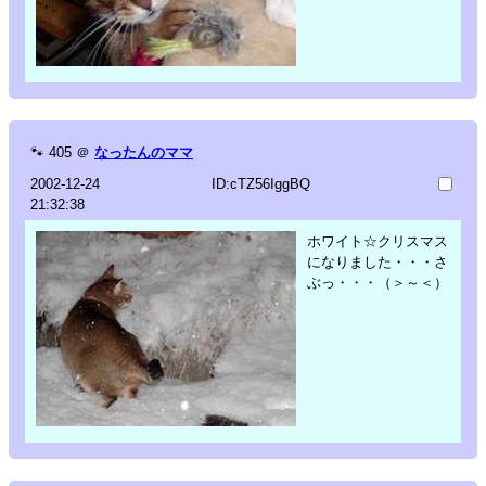
🐾
405
＠
なったんのママ
2002-12-24
ID:cTZ56IggBQ
21:32:38
ホワイト☆クリスマス
になりました・・・さ
ぶっ・・・（＞～＜）