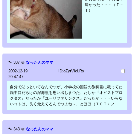
痛かった・・・（Ｔ－
Ｔ）
🐾
337
＠
なったんのママ
2002-12-19
ID:oZytVIcLRs
20:47:47
自分で貼っといてなんでつが、小学校の国語の教科書に載ってた
顔中口だらけの深海魚を思い出しまつた、たしか『オピストプロ
クタス』だったか『ユーリファリンクス』だったか・・・いらな
いコトは、良く覚えてるんでつよね～、とほほ（Ｔ０Ｔ）ノ
🐾
343
＠
なったんのママ