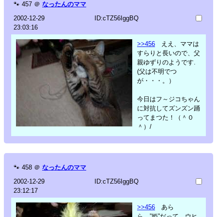
🐾
457
＠
なったんのママ
2002-12-29
ID:cTZ56IggBQ
23:03:16
>>456
ええ、ママは
すらりと長いので、父
親ゆずりのようです.
(父は不明でつ
が・・・。）
今日はフ～ジコちゃん
に対抗してズンズン踊
ってまつた！（＾０
＾）/
🐾
458
＠
なったんのママ
2002-12-29
ID:cTZ56IggBQ
23:12:17
>>456
あら
ら、”姫”だって、ウヒ