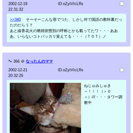
2002-12-19
ID:oZytVIcLRs
22:31:32
>>340
そーそーこんな形でつた、しかし何で国語の教科書だっ
たのだらう？
あと線香花火の燃焼状態別の呼称とかも載ってたワ・・・ああ
あ、いらないコトバッカリ覚えてる・・・（Ｔ０Ｔ）ノ
🐾
366
＠
なったんのママ
2002-12-21
ID:oZytVIcLRs
20:32:25
ねじゅみしゅき
～！！！（＞０
＜）///・・・タワー調
教中