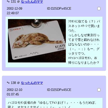
🐾
131
＠
なったんのママ
2002-12-09
ID:D2SDPx4SCE
22:49:07
ﾌｸﾀﾝに似てる（？）パ
スネットﾊｹｰﾝで買いま
つた、
っしかしなぜ東京行っ
てまで雪と戯れなけれ
ばならないのか・・・
（－。－；）もー、グ
ッタリでつ。
ﾊﾏｯｺハゴロモﾀﾝ、お
帰りになりましたか？
🐾
138
＠
なったんのママ
2002-12-10
ID:D2SDPx4SCE
01:07:45
ハゴロモﾀﾝ反省の弁『ゆるしてﾁｮﾝまげ！』・・・もうだめぽ、
寝よ、オヤスミナサイ・・・（－。－；）ノ