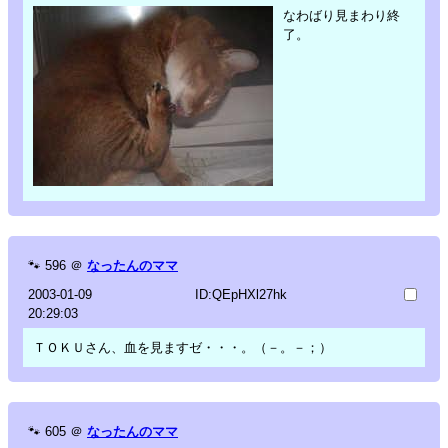
なわばり見まわり終
了。
🐾
596
＠
なったんのママ
2003-01-09
ID:QEpHXl27hk
20:29:03
ＴＯＫＵさん、血を見ますゼ・・・。（－。－；）
🐾
605
＠
なったんのママ