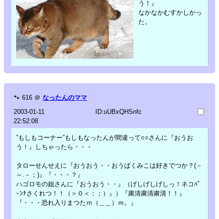
う！』
なかなかむすかしかっ
た。
🐾
616
＠
なったんのママ
2003-01-11
ID:uUBxQHSnfc
22:52:08
”もしもコーナー”もしもなったんが間違って○○さんに『おうお
う！』しちゃったら・・・
タローせんせえに『おうおう・・おうばくみこは好きでつか？(－
～.－；)』『・・・？』
ハゴロモの姐さんに『おうおう・・』（げしげしげしっ！ネコﾊﾟ
ｰﾝﾁさくれつ！！（＞０＜；；）』）『粛清粛清粛清！！』
『・・・恐れ入りまつたｍ（＿＿）ｍ。』