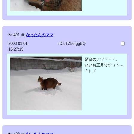
🐾
491
＠
なったんのママ
2003-01-01
ID:cTZ56IggBQ
16:27:15
足跡のナゾ・・・、
いいお正月です（＾－
＾）ノ