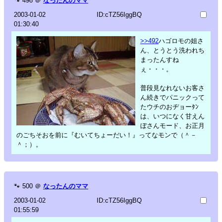
🐾
498
＠
なったんのママ
2003-01-02
ID:cTZ56IggBQ
01:30:40
>>492
ハゴロモの姐さ
ん、とうとう洗われち
まったんすね
ぇ・・・。
普段見なれないお客さ
ん続きでパニックって
たウチのおヂョーﾀﾝ
は、いつになく甘えん
ぼさんモード、お正月
のごちそおを前に『むいてちょーだい！』ってなモンで（＾－
＾；）。
🐾
500
＠
なったんのママ
2003-01-02
ID:cTZ56IggBQ
01:55:59