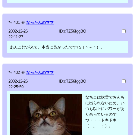
🐾
431
＠
なったんのママ
2002-12-26
ID:cTZ56IggBQ
22:11:27
あんこﾀﾝが来て、本当に良かったですね（＾－＾）。
🐾
432
＠
なったんのママ
2002-12-26
ID:cTZ56IggBQ
22:25:59
なちこは吹雪でおんも
に出られないため、い
つも以上にパワーがあ
り余っているので
つ・・・ドキドキ
（－。－；）。