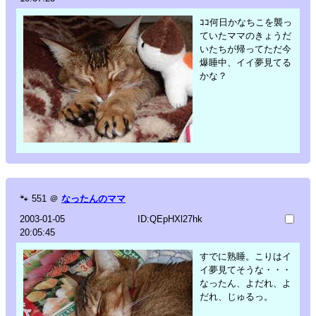
ｺｺ何日かなちこを襲っ
ていたママのきょうだ
いたちが帰ってただ今
爆睡中、イイ夢見てる
かな？
🐾
551
＠
なったんのママ
2003-01-05
ID:QEpHXl27hk
20:05:45
すでに熟睡。こりはイ
イ夢見てそうな・・・
なったん、よだれ、よ
だれ、じゅるっ。