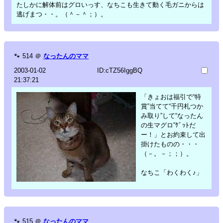
たしかに解体前はグロいっす、なちこも生きて動く毛ガニからは
逃げまつ・・。（＾－＾；）。
🐾
514
＠
なったんのママ
2003-01-02
ID:cTZ56IggBQ
21:37:21
「きょおは福引で“特
賞”当てて“千円札つか
み取り”して“なったん
の生マグロ”ｹﾞｯﾄだ
ー！」とお約束して出
掛けたものの・・・
（－。－；；）。
なちこ「わくわく♪」
🐾
515
＠
なったんのママ