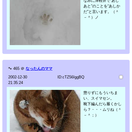
なみに津軽弁で“あし
あと”のことを“あしか
だ”と言います。（＾
－＾）ノ
🐾
465
＠
なったんのママ
2002-12-30
ID:cTZ56IggBQ
21:35:24
懲りずにもういちま
い、スイマセン。
靴下編んだら履くかし
ら？・・・ムリね（＾
－＾；）