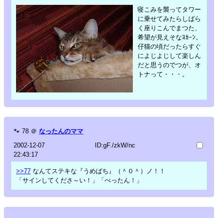
寝こみを襲ってタワー
に乗せてみたらしばら
く座りこんでまつた、
希望が見えそなﾖｶｰﾝ。
仔猫の頃だったらすぐ
によじよじして楽しん
だと思うのでつが、オ
トナって・・・。
🐾
78
＠
なったんのママ
2002-12-07
ID:gF./zkW/nc
22:43:17
>>77
なんてステキな『うめばち』（＾０＾）ノ！！
「サインしてくださ～い！」「ぺったん！」