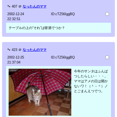
🐾
407
＠
なったんのママ
2002-12-24
ID:cTZ56IggBQ
22:32:51
テーブルの上の”それ”は寝酒でつか？
🐾
423
＠
なったんのママ
2002-12-25
ID:cTZ56IggBQ
21:37:04
今年のサンタはふんぱ
つしたらしい・・・。
ママはアメの日は開か
ないワ！（＾－＾）ノ
とごまんえつでつ。