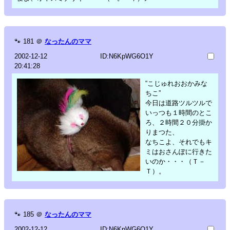
🐾
181
＠
なったんのママ
2002-12-12
ID:N6KpWG6O1Y
20:41:28
“こじゅれおおかみな
ちこ”
今日は道路ツルツルで
いっつも１時間のとこ
ろ、２時間２０分掛か
りまつた、
なちこよ、それでもキ
ミはおさんぽに行きた
いのか・・・（Ｔ－
Ｔ）。
🐾
185
＠
なったんのママ
2002-12-12
ID:N6KpWG6O1Y