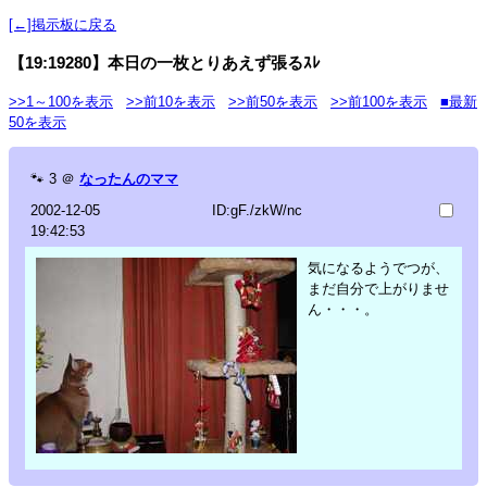
[←]掲示板に戻る
【19:19280】本日の一枚とりあえず張るｽﾚ
>>1～100を表示
>>前10を表示
>>前50を表示
>>前100を表示
■最新
50を表示
🐾
3
＠
なったんのママ
2002-12-05
ID:gF./zkW/nc
19:42:53
気になるようでつが、
まだ自分で上がりませ
ん・・・。