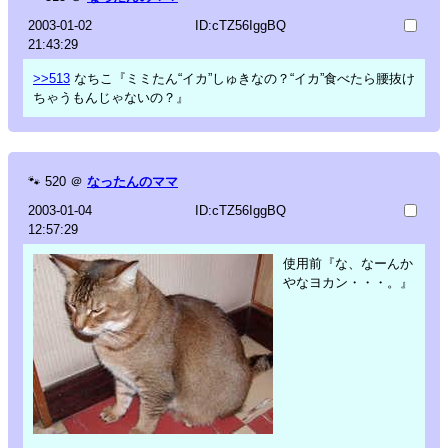
2003-01-02
ID:cTZ56IggBQ
21:43:29
>>513
なちこ『ミミたん“イカ”しゅきなの？“イカ”食べたら腰抜け
ちゃうもんじゃないの？』
🐾
520
＠
なったんのママ
2003-01-04
ID:cTZ56IggBQ
12:57:29
使用前『な、なーんか
やなヨカン・・・。』