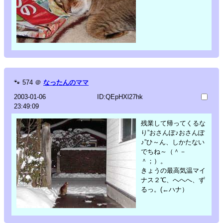
🐾
574
＠
なったんのママ
2003-01-06
ID:QEpHXl27hk
23:49:09
残業して帰ってくるな
り”おさんぽ♪おさんぽ
♪”ひ～ん、しかたない
でちね～（＾－
＾；）。
きょうの最高気温マイ
ナス２℃、へへへ、ず
るっ。(←ハナ）