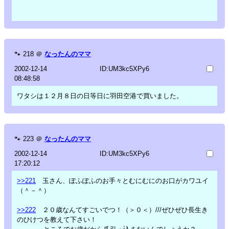
🐾
218
＠
なったんのママ
2002-12-14
ID:UM3kc5XPy6
08:48:58
ワタシは１２月８日の日等日に羽田空港で買いました。
🐾
223
＠
なったんのママ
2002-12-14
ID:UM3kc5XPy6
17:20:12
>>221
玉さん、ぽふぽふのお手々とむにむにのお口がカワユイ
（＾－＾）
>>222
２０歳なんてすごいでつ！（＞０＜）///ぜひぜひ長生き
のひけつを教えて下さい！