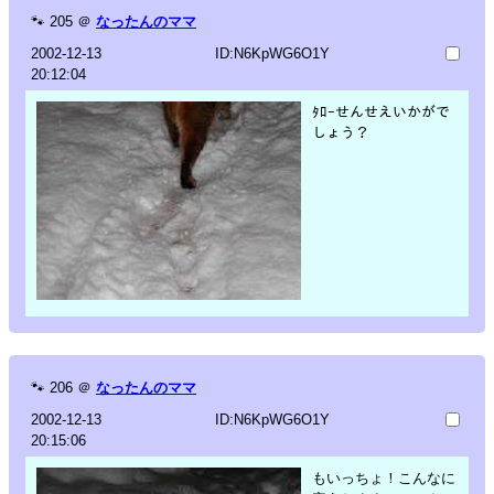
🐾
205
＠
なったんのママ
2002-12-13
ID:N6KpWG6O1Y
20:12:04
ﾀﾛｰせんせえいかがで
しょう？
🐾
206
＠
なったんのママ
2002-12-13
ID:N6KpWG6O1Y
20:15:06
もいっちょ！こんなに