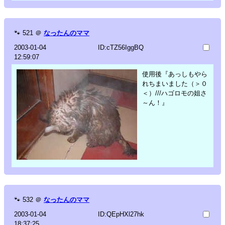
🐾
521
＠
なったんのママ
2003-01-04
ID:cTZ56IggBQ
12:59:07
使用後『あっしもやら
れちまいました（＞０
＜）///ハゴロモの姐さ
～ん！』
🐾
532
＠
なったんのママ
2003-01-04
ID:QEpHXl27hk
18:37:25