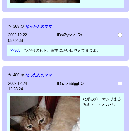
🐾
369
＠
なったんのママ
2002-12-22
ID:oZytVIcLRs
08:02:38
>>368
ひだりのヒト、背中に縫い目見えてまつよ。
🐾
400
＠
なったんのママ
2002-12-24
ID:cTZ56IggBQ
12:23:24
ねずみﾀﾝ、オシリまる
みえ・・・とｺｿｰﾘ。