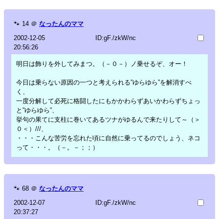
🐾
14
＠
なったんのママ
2002-12-05
ID:gF./zkW/nc
20:56:26
明日は飾りを外してみまつ。（－０－）ノ乗せるぞ、オー！
今日は乗らない原因の一つと考えられる”ゆらゆら”を解消すべ
く、
一度分解して必死に格闘したにもかかわらずあいかわらずちょっ
と”ゆらゆら”、
挙句の果てに支柱に巻いてあるツナがゆるんで来たりして～（＞
０＜）///、
・・・こんな苦労を忘れた頃に自然に乗ってるのでしょう、ネコ
って・・・。（－。－；；）
🐾
68
＠
なったんのママ
2002-12-07
ID:gF./zkW/nc
20:37:27