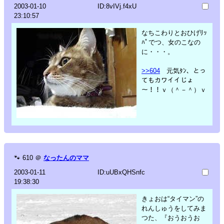
2003-01-10
ID:8vIVj.f4xU
23:10:57
なちこわりとおひげﾘｯ
ﾊﾟでつ、女のこなの
に・・・。
>>604
元気ﾀﾝ、とっ
てもカワイイじょ
～！！ｖ（＾－＾）ｖ
🐾
610
＠
なったんのママ
2003-01-11
ID:uUBxQHSnfc
19:38:30
きょおは“タイマン”の
れんしゅうをしてみま
つた、『おうおうお