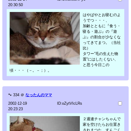
20:30:50
はやばやとお寝むのよ
うでつ・・・、
加齢とともに『食う・
寝る・遊ぶ』の『遊
ぶ』の割合が少なくな
ってきてまつ。（当社
比）
タワー”毛の生えた物
置”にはしたくない、
と思う今日この
頃・・・（－。－；）。
🐾
334
＠
なったんのママ
2002-12-19
ID:oZytVIcLRs
20:23:23
２週連チャンちゃんで
家を空けたらお仕置き
されまつた、すんごく