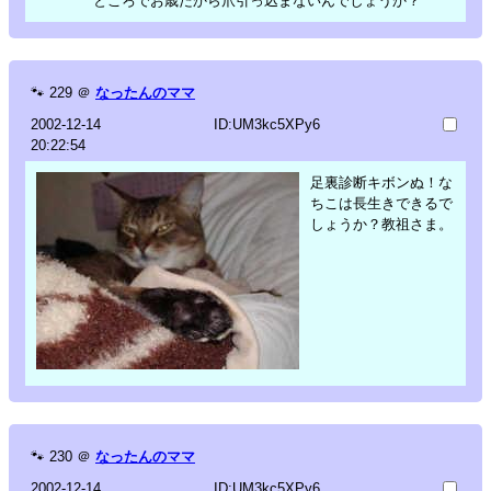
ところでお歳だから爪引っ込まないんでしょうか？
🐾
229
＠
なったんのママ
2002-12-14
ID:UM3kc5XPy6
20:22:54
足裏診断キボンぬ！な
ちこは長生きできるで
しょうか？教祖さま。
🐾
230
＠
なったんのママ
2002-12-14
ID:UM3kc5XPy6