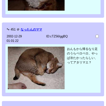
🐾
451
＠
なったんのママ
2002-12-29
ID:cTZ56IggBQ
01:01:22
おんもから帰るなり足
のうらペロペロ、やっ
ぱ冷たかったらしい、
ってアタリマエ？