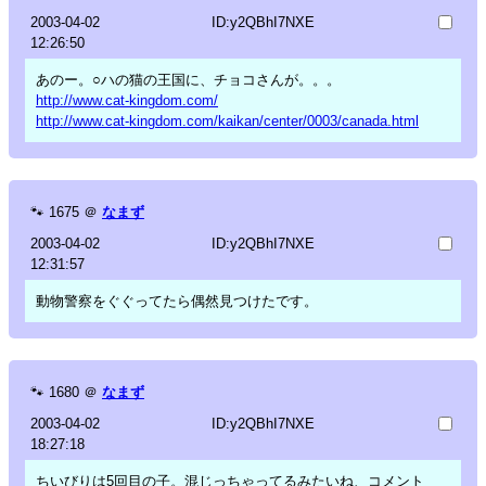
2003-04-02
ID:y2QBhI7NXE
12:26:50
あのー。○ハの猫の王国に、チョコさんが。。。
http://www.cat-kingdom.com/
http://www.cat-kingdom.com/kaikan/center/0003/canada.html
🐾
1675
＠
なまず
2003-04-02
ID:y2QBhI7NXE
12:31:57
動物警察をぐぐってたら偶然見つけたです。
🐾
1680
＠
なまず
2003-04-02
ID:y2QBhI7NXE
18:27:18
ちいびりは5回目の子。混じっちゃってるみたいね、コメント