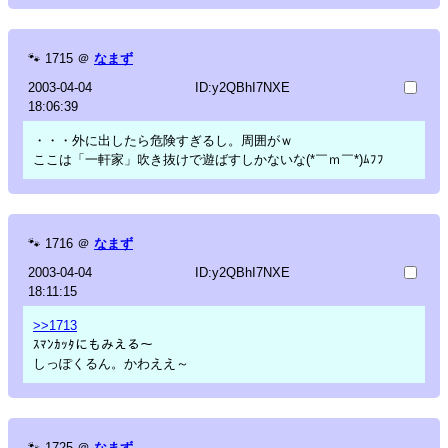
🐾
1715
＠
なまず
2003-04-04
ID:y2QBhI7NXE
18:06:39
・・・外に出したら危険すぎるし。周囲がｗ
ここは「一軒家」吹き抜けで遊ばすしかないな(*￣ｍ￣*)ﾑﾌﾌ
🐾
1716
＠
なまず
2003-04-04
ID:y2QBhI7NXE
18:11:15
>>1713
ｽﾏﾝｶｯﾀにもみえる～
しっぽくるん。かわええ～
🐾
1725
＠
なまず