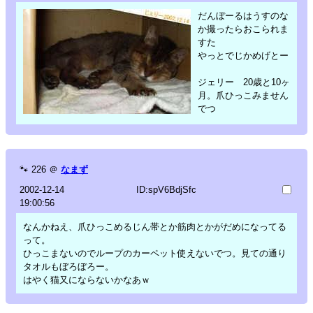
だんぼーるはうすのな
か撮ったらおこられま
すた
やっとでじかめげとー
ジェリー 20歳と10ヶ
月。爪ひっこみません
でつ
🐾
226
＠
なまず
2002-12-14
ID:spV6BdjSfc
19:00:56
なんかねえ、爪ひっこめるじん帯とか筋肉とかがだめになってる
って。
ひっこまないのでループのカーペット使えないでつ。見ての通り
タオルもぼろぼろー。
はやく猫又にならないかなあｗ