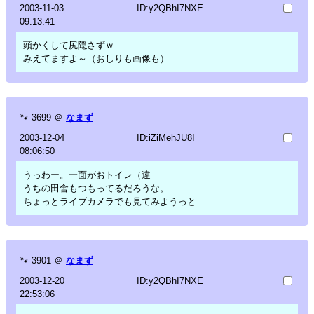
2003-11-03
ID:y2QBhI7NXE
09:13:41
頭かくして尻隠さずｗ
みえてますよ～（おしりも画像も）
🐾
3699
＠
なまず
2003-12-04
ID:iZiMehJU8I
08:06:50
うっわー。一面がおトイレ（違
うちの田舎もつもってるだろうな。
ちょっとライブカメラでも見てみようっと
🐾
3901
＠
なまず
2003-12-20
ID:y2QBhI7NXE
22:53:06