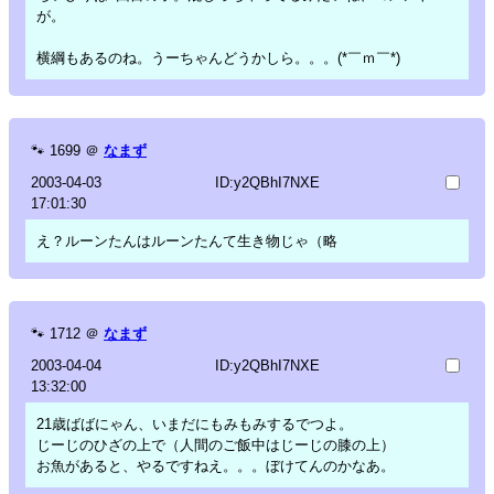
が。
横綱もあるのね。うーちゃんどうかしら。。。(*￣ｍ￣*)
🐾
1699
＠
なまず
2003-04-03
ID:y2QBhI7NXE
17:01:30
え？ルーンたんはルーンたんて生き物じゃ（略
🐾
1712
＠
なまず
2003-04-04
ID:y2QBhI7NXE
13:32:00
21歳ばばにゃん、いまだにもみもみするでつよ。
じーじのひざの上で（人間のご飯中はじーじの膝の上）
お魚があると、やるですねえ。。。ぼけてんのかなあ。