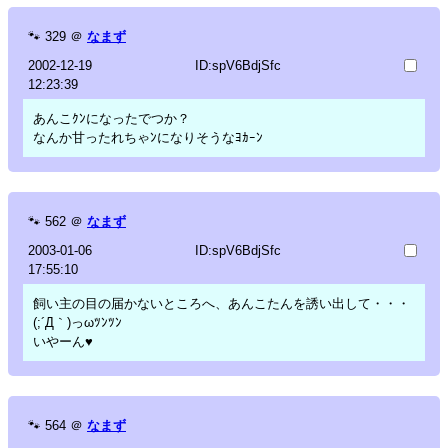
🐾
329
＠
なまず
2002-12-19
ID:spV6BdjSfc
12:23:39
あんこｸﾝになったでつか？
なんか甘ったれちゃﾝになりそうなﾖｶｰﾝ
🐾
562
＠
なまず
2003-01-06
ID:spV6BdjSfc
17:55:10
飼い主の目の届かないところへ、あんこたんを誘い出して・・・
(;´Д｀)っωﾂﾝﾂﾝ
いやーん♥
🐾
564
＠
なまず