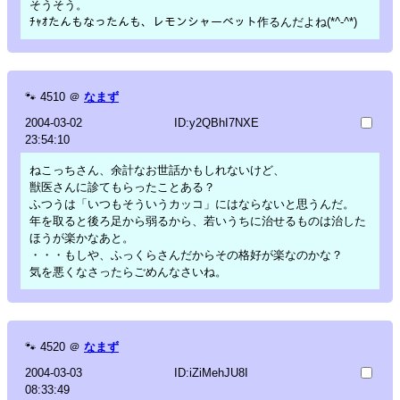
そうそう。
ﾁｬｵたんもなったんも、レモンシャーベット作るんだよね(*^-^*)
🐾
4510
＠
なまず
2004-03-02
ID:y2QBhI7NXE
23:54:10
ねこっちさん、余計なお世話かもしれないけど、
獣医さんに診てもらったことある？
ふつうは「いつもそういうカッコ」にはならないと思うんだ。
年を取ると後ろ足から弱るから、若いうちに治せるものは治した
ほうが楽かなあと。
・・・もしや、ふっくらさんだからその格好が楽なのかな？
気を悪くなさったらごめんなさいね。
🐾
4520
＠
なまず
2004-03-03
ID:iZiMehJU8I
08:33:49