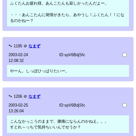
ふくたんお疲れ様。あんこたんも寂しかったんだよー。
・・・あんこたんに発情がきたら、あやうし！ふくたん！！にな
るのかねー？
🐾
1195
＠
なまず
2003-02-24
ID:spV6BdjSfc
12:08:32
やーん。しっぽひっぱりたいー。
🐾
1206
＠
なまず
2003-02-25
ID:spV6BdjSfc
13:26:04
こんなかっこうのままで、腰痛にならんのかねえ。。。
すとれ～っちで気持ちいいんでせうか？