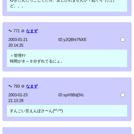
ゆきたんだっこしてたら、足しびれませんか？ぬくそうだけ
ど。。。
🐾
771
＠
なまず
2003-01-21
ID:y2QBhI7NXE
20:14:25
＞管理ﾀｿ
時間が８～９分ずれてるにょ。
🐾
793
＠
なまず
2003-01-23
ID:spV6BdjSfc
21:13:28
すんごい甘えんぼさーん(*^-^*)