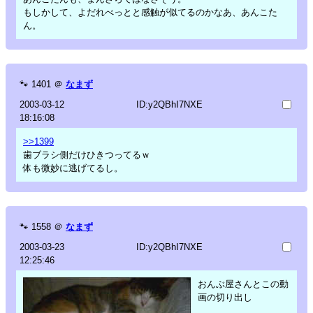
もしかして、よだれべっとと感触が似てるのかなあ、あんこた
ん。
🐾
1401
＠
なまず
2003-03-12
ID:y2QBhI7NXE
18:16:08
>>1399
歯ブラシ側だけひきつってるｗ
体も微妙に逃げてるし。
🐾
1558
＠
なまず
2003-03-23
ID:y2QBhI7NXE
12:25:46
おんぶ屋さんとこの動
画の切り出し