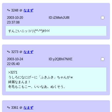
🐾
3248
＠
なまず
2003-10-20
ID:iZiMehJU8I
23:37:08
すんごいニッコリ(*^-^*)ｶﾜｲｲ
🐾
3273
＠
なまず
2003-10-24
ID:y2QBhI7NXE
22:05:40
>3271
うしろになにげ～に「ふきふき」ちゃんがｗ
綺麗なまんま！
冬毛もこもこー。いいなあ。ぬくそう。
🐾
3361
＠
なまず