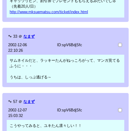
キャッツリビン、割引券でプレゼントももらえるみたいでしゅ
（先着20人/日）
http://www.mksuematsu.com/ticket/index.html
🐾
33
＠
なまず
2002-12-06
ID:spV6BdjSfc
22:10:26
サムネイルだと、ラッキーたんがねっころがって、マンガ見てる
ふうに・・・
うちは、しっぷ逃げる～
🐾
57
＠
なまず
2002-12-07
ID:spV6BdjSfc
15:03:32
こうやってみると、ユキたん凛々しい！！