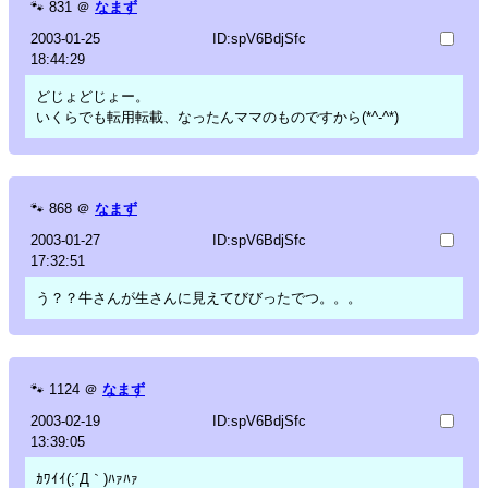
🐾
831
＠
なまず
2003-01-25
ID:spV6BdjSfc
18:44:29
どじょどじょー。
いくらでも転用転載、なったんママのものですから(*^-^*)
🐾
868
＠
なまず
2003-01-27
ID:spV6BdjSfc
17:32:51
う？？牛さんが生さんに見えてびびったでつ。。。
🐾
1124
＠
なまず
2003-02-19
ID:spV6BdjSfc
13:39:05
ｶﾜｲｲ(;´Д｀)ﾊｧﾊｧ