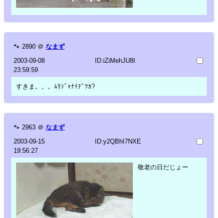
🐾
2890
＠
なまず
2003-09-08
ID:iZiMehJU8I
23:59:59
すきま。。。ﾑﾘｼﾞｬﾅｲﾃﾞﾂｶ?
🐾
2963
＠
なまず
2003-09-15
ID:y2QBhI7NXE
19:56:27
敬老の日だじょー