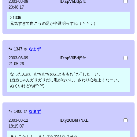
2003-03-09
ID:spV6BdjSfc
20:48:17
>1336
元気すぎて向こうの足が半透明っすね（＾＾；）
🐾
1347
＠
なまず
2003-03-09
ID:spV6BdjSfc
21:05:26
なったんの、むちむちのふとももﾅﾃﾞﾅﾃﾞしたーい。
ばばにゃんガリガリだし毛がないし、さわり心地よくなーい。
ぬくいけどね(*^-^*)
🐾
1400
＠
なまず
2003-03-12
ID:y2QBhI7NXE
18:15:07
あんこたんも、まんざらではなさそう。