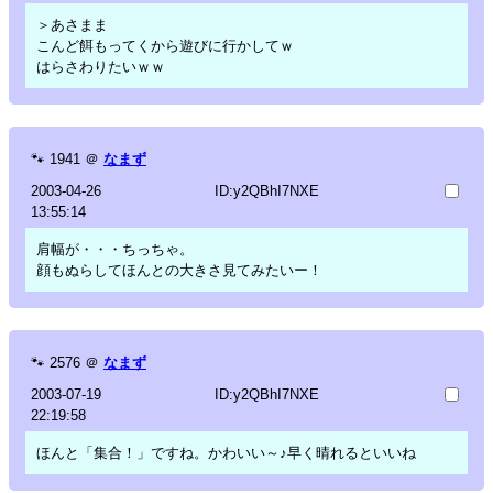
＞あさまま
こんど餌もってくから遊びに行かしてｗ
はらさわりたいｗｗ
🐾
1941
＠
なまず
2003-04-26
ID:y2QBhI7NXE
13:55:14
肩幅が・・・ちっちゃ。
顔もぬらしてほんとの大きさ見てみたいー！
🐾
2576
＠
なまず
2003-07-19
ID:y2QBhI7NXE
22:19:58
ほんと「集合！」ですね。かわいい～♪早く晴れるといいね