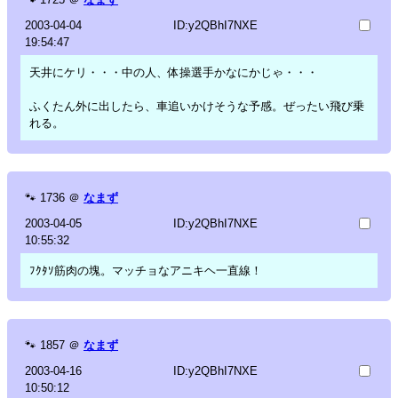
2003-04-04
ID:y2QBhI7NXE
19:54:47
天井にケリ・・・中の人、体操選手かなにかじゃ・・・
ふくたん外に出したら、車追いかけそうな予感。ぜったい飛び乗
れる。
🐾
1736
＠
なまず
2003-04-05
ID:y2QBhI7NXE
10:55:32
ﾌｸﾀｿ筋肉の塊。マッチョなアニキヘ一直線！
🐾
1857
＠
なまず
2003-04-16
ID:y2QBhI7NXE
10:50:12