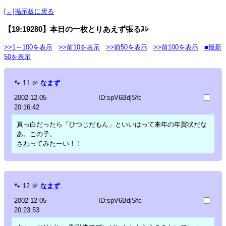
[←]掲示板に戻る
【19:19280】本日の一枚とりあえず張るｽﾚ
>>1～100を表示
>>前10を表示
>>前50を表示
>>前100を表示
■最新
50を表示
🐾
11
＠
なまず
2002-12-05
ID:spV6BdjSfc
20:16:42
真っ白だったら「ひつじだもん」といいはって来年の年賀状だな
あ。この子。
さわってみたーい！！
🐾
12
＠
なまず
2002-12-05
ID:spV6BdjSfc
20:23:53