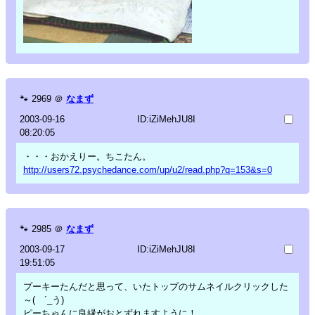
🐾
2969
＠
なまず
2003-09-16
ID:iZiMehJU8I
08:20:05
・・・おかえりー。ちこたん。
http://users72.psychedance.com/up/u2/read.php?q=153&s=0
🐾
2985
＠
なまず
2003-09-17
ID:iZiMehJU8I
19:51:05
プーキーたんだと思って、いたトップのサムネイルクリックした
～( ´_う)
ピーちゃんに良縁がおとずれますように！