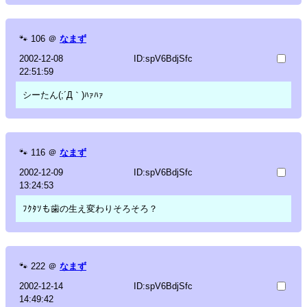
🐾
106
＠
なまず
2002-12-08
ID:spV6BdjSfc
22:51:59
シーたん(;´Д｀)ﾊｧﾊｧ
🐾
116
＠
なまず
2002-12-09
ID:spV6BdjSfc
13:24:53
ﾌｸﾀｿも歯の生え変わりそろそろ？
🐾
222
＠
なまず
2002-12-14
ID:spV6BdjSfc
14:49:42