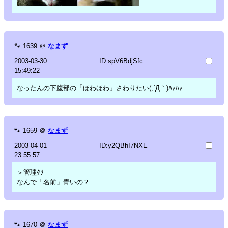
🐾
1639
＠
なまず
2003-03-30
ID:spV6BdjSfc
15:49:22
なったんの下腹部の「ほわほわ」さわりたい(;´Д｀)ﾊｧﾊｧ
🐾
1659
＠
なまず
2003-04-01
ID:y2QBhI7NXE
23:55:57
＞管理ﾀｿ
なんで「名前」青いの？
🐾
1670
＠
なまず