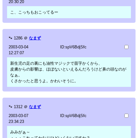
20:30:20
こ、こっちもおこってるー
🐾
1286
＠
なまず
2003-03-04
ID:spV6BdjSfc
12:27:07
新生児の足の裏にも油性マジックで苗字かくから、
皮膚からの影響は、ほぼないといえるんだろうけど鼻の頭なのが
なぁ。
くさかったと思うよ。かわいそうに。
🐾
1312
＠
なまず
2003-03-07
ID:spV6BdjSfc
23:34:23
みみがぁ～
・・・これってかなりひどいくないですか？