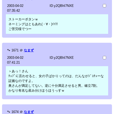
2003-04-02
ID:y2QBhI7NXE
07:35:42
ストーカーボタンｗ
ネーミングはともあれ(・∀・)ｲｲ!!
ご苦労様でつー
🐾
1671
＠
なまず
2003-04-02
ID:y2QBhI7NXE
07:41:21
＞あっ！さん
ﾁｭﾌﾟに言わせると、女の子ばかりってのは、だんながｼﾞｺﾁｭーな
証拠なのですよ。
奥さんが満足してない。逆に十分満足させると男。確立7割。
かなり有名な産み分けほうほうっすｗ
🐾
1674
＠
なまず