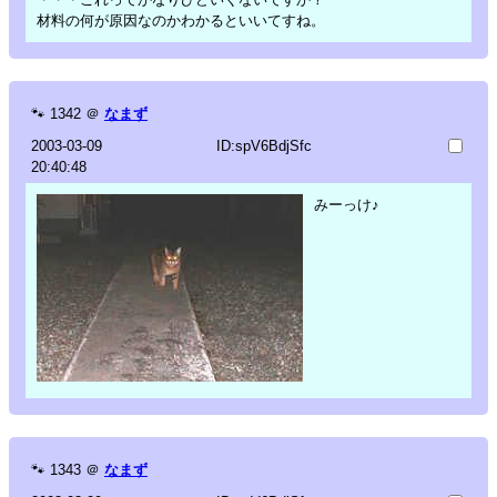
材料の何が原因なのかわかるといいてすね。
🐾
1342
＠
なまず
2003-03-09
ID:spV6BdjSfc
20:40:48
みーっけ♪
🐾
1343
＠
なまず