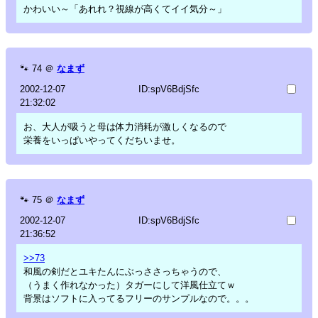
かわいい～「あれれ？視線が高くてイイ気分～」
🐾
74
＠
なまず
2002-12-07
ID:spV6BdjSfc
21:32:02
お、大人が吸うと母は体力消耗が激しくなるので
栄養をいっぱいやってくだちいませ。
🐾
75
＠
なまず
2002-12-07
ID:spV6BdjSfc
21:36:52
>>73
和風の剣だとユキたんにぶっささっちゃうので、
（うまく作れなかった）タガーにして洋風仕立てｗ
背景はソフトに入ってるフリーのサンプルなので。。。