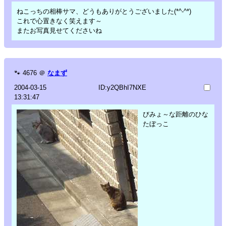
ねこっちの相棒サマ、どうもありがとうございました(*^-^*)
これで心置きなく笑えます～
またお写真見せてくださいね
🐾
4676
＠
なまず
2004-03-15
ID:y2QBhI7NXE
13:31:47
びみょ～な距離のひな
たぼっこ