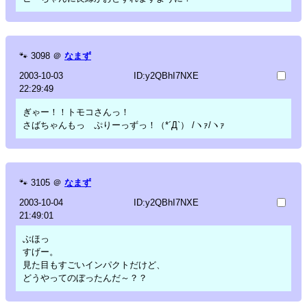
🐾
3098
＠
なまず
2003-10-03
ID:y2QBhI7NXE
22:29:49
ぎゃー！！トモコさんっ！
さばちゃんもっ ぷりーっずっ！（*´Д`） /ヽｧ/ヽｧ
🐾
3105
＠
なまず
2003-10-04
ID:y2QBhI7NXE
21:49:01
ぶほっ
すげー。
見た目もすごいインパクトだけど、
どうやってのぼったんだ～？？