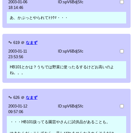
2003-01-06
ID:spV6BdjSfc
18:14:46
あ、かぷっとやられてﾄﾗｳﾏ・・・
🐾
619
＠
なまず
2003-01-11
ID:spV6BdjSfc
23:53:56
HB101とかは？うちでは野菜に使ったるするけどお高いのよ
ね。。。
🐾
626
＠
なまず
2003-01-12
ID:spV6BdjSfc
09:57:06
・・・HB101扱ってる園芸やさんに試供品があることも。