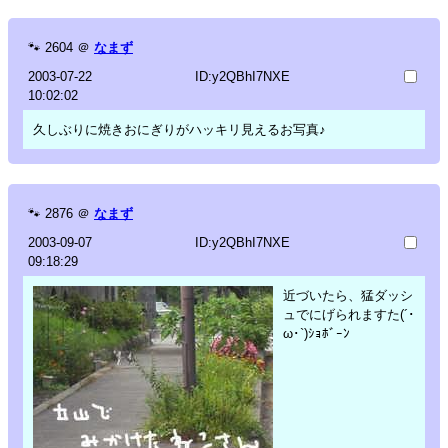
🐾
2604
＠
なまず
2003-07-22
ID:y2QBhI7NXE
10:02:02
久しぶりに焼きおにぎりがハッキリ見えるお写真♪
🐾
2876
＠
なまず
2003-09-07
ID:y2QBhI7NXE
09:18:29
近づいたら、猛ダッシ
ュでにげられますた(´･
ω･`)ｼｮﾎﾞｰﾝ