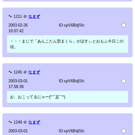
🐾
1211
＠
なまず
2003-02-26
ID:spV6BdjSfc
10:07:42
・・・まじで「あんこたん型まくら」がほすぃとおもふ今日この
頃。
🐾
1245
＠
なまず
2003-03-01
ID:spV6BdjSfc
17:58:39
お、おこってるにゃー(*￣Д￣*)
🐾
1249
＠
なまず
2003-03-01
ID:spV6BdjSfc