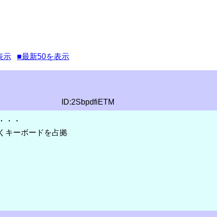
表示
■最新50を表示
ID:2SbpdfiETM
・・・
くキーボードを占拠