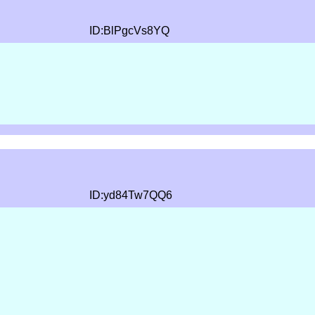
ID:BlPgcVs8YQ
ID:yd84Tw7QQ6