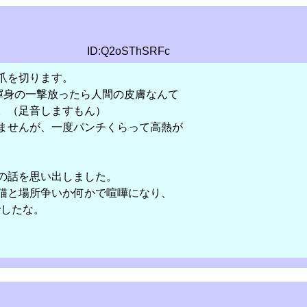
ID:Q2oSThSRFc
爪を切ります。
が渾身の一撃放ったら人間の皮膚なんて
。（足音しますもん）
ませんが、一度パンチくらって高熱が
の話を思い出しました。
猫と場所争いか何かで喧嘩になり、
でしたな。
て