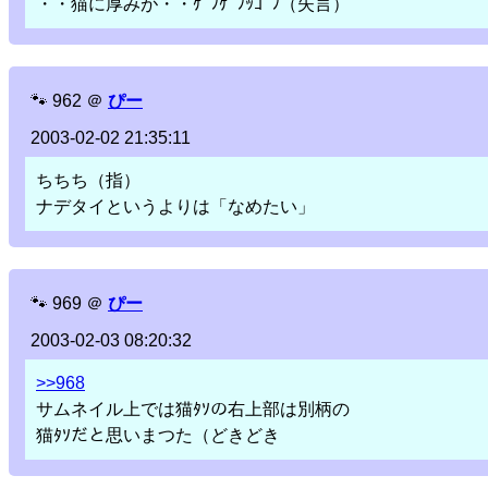
・・猫に厚みが・・ｹﾞﾌｹﾞﾌｯｺﾞﾌ（失言）
🐾
962
＠
ぴー
2003-02-02 21:35:11
ちちち（指）
ナデタイというよりは「なめたい」
🐾
969
＠
ぴー
2003-02-03 08:20:32
>>968
サムネイル上では猫ﾀｿの右上部は別柄の
猫ﾀｿだと思いまつた（どきどき