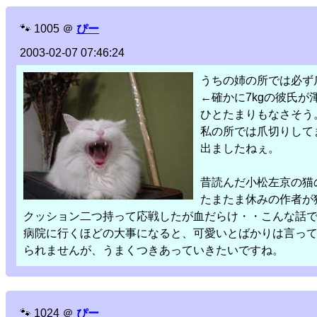
🐾
1005
＠
ぴー
2003-02-07 07:46:24
うちの姉の所では必ず
←確かに7kgの彼氏
ひとたまりもなさそう
私の所では爪切りして
出ましたねぇ。
昔読んだ小松左京の猫
たまたま休みの作者が
クッション二つ持って応戦したが血だらけ・・こんな話
病院に行くほどの大事になると、可愛いとばかりは言っ
られませんが、うまくつきあっていきたいですね。
🐾
1024
＠
ぴー