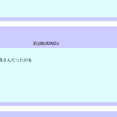
ID:j96cf0/MZo
良さんだったのを