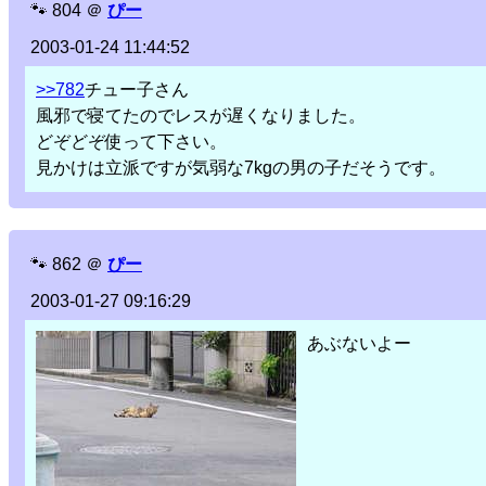
🐾
804
＠
ぴー
2003-01-24 11:44:52
>>782
チュー子さん
風邪で寝てたのでレスが遅くなりました。
どぞどぞ使って下さい。
見かけは立派ですが気弱な7kgの男の子だそうです。
🐾
862
＠
ぴー
2003-01-27 09:16:29
あぶないよー