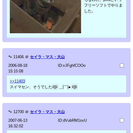
フリーソフトでやりま
した。
🐾
11406
＠
セイラ・マス・大山
2006-08-18
ID:vJFghfCOOo
15:15:08
>>11403
スイマセン、そうでしたil||li ＿|￣|● il||li
🐾
12700
＠
セイラ・マス・大山
2007-06-13
ID:dVubRM1svU
16:32:02