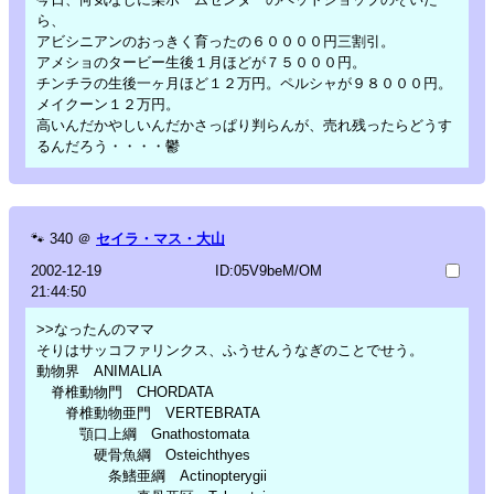
ら、
アビシニアンのおっきく育ったの６００００円三割引。
アメショのタービー生後１月ほどが７５０００円。
チンチラの生後一ヶ月ほど１２万円。ペルシャが９８０００円。
メイクーン１２万円。
高いんだかやしいんだかさっぱり判らんが、売れ残ったらどうす
るんだろう・・・・鬱
🐾
340
＠
セイラ・マス・大山
2002-12-19
ID:05V9beM/OM
21:44:50
>>なったんのママ
そりはサッコファリンクス、ふうせんうなぎのことでせう。
動物界 ANIMALIA
脊椎動物門 CHORDATA
脊椎動物亜門 VERTEBRATA
顎口上綱 Gnathostomata
硬骨魚綱 Osteichthyes
条鰭亜綱 Actinopterygii