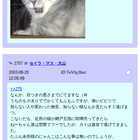
🐾
2757
＠
セイラ・マス・大山
2003-08-20
ID:7viVtyJbxc
12:05:09
>>275
なんか、目つきの悪さまでにてますな（Ｗ
うちのも小太りででかくてもふもふですが、偉いビビリで、
知らない人や変わった物音、知らない猫なんか見たらすぐ逃げま
つ。
こないだも、近所の猫が網戸五指に喧嘩売ってきたら
ねーちゃん達は窓際でフーでしたが、カイは速攻で逃げてきまし
た。
たぶん余所様のにゃんこはこんな事は無いのでしょうが、