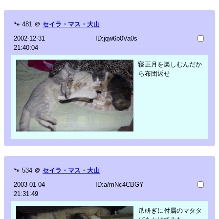
🐾
481
＠
セイラ・マス・大山
2002-12-31
ID:jqw6b0Va0s
21:40:04
寝正月を楽しむんだか
ら布団返せ
🐾
534
＠
セイラ・マス・大山
2003-01-04
ID:a/mNc4CBGY
21:31:49
爪研ぎに付属のマタタ