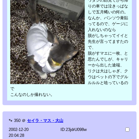
ワダシの顔見てから帰
りの車では泣きっぱな
しで五月蝿いの何の。
なんか、バンソウ膏貼
ってるので、ゲージに
入れないのなら
脱がしちゃってイイと
先生が言ってますたの
で、
脱がすマエに一枚、と
思たんでしが、キャリ
ーから出した途端、
リクは大はしゃぎ、ク
ウはベットの下でグル
ルルルと唸っているの
で
こんなのしか撮れない。
🐾
350
＠
セイラ・マス・大山
2002-12-20
ID:23jdrU098w
20:04:28