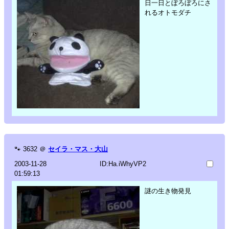
日一日とぼろぼろにさ
れるオトモダチ
🐾
3632
＠
セイラ・マス・大山
2003-11-28
ID:Ha.iWhyVP2
01:59:13
謎の生き物発見