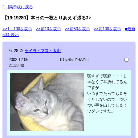
[←]掲示板に戻る
【19:19280】本日の一枚とりあえず張るｽﾚ
>>1～100を表示
>>前10を表示
>>前50を表示
>>前100を表示
■最新
50を表示
🐾
28
＠
セイラ・マス・大山
2002-12-06
ID:yS8sYHAYcI
21:38:40
寝すぎで寝癖・・・じ
ゃなくて耳折れてるん
ですが。
いつまでたっても直そ
うとしないので、つい
つい手を出してしまう
ワダシですた。