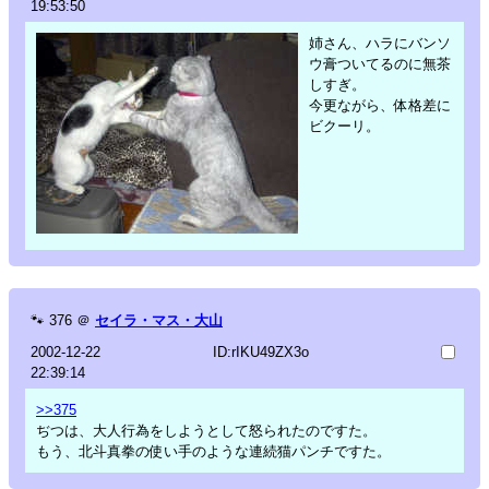
19:53:50
姉さん、ハラにバンソ
ウ膏ついてるのに無茶
しすぎ。
今更ながら、体格差に
ビクーリ。
🐾
376
＠
セイラ・マス・大山
2002-12-22
ID:rIKU49ZX3o
22:39:14
>>375
ぢつは、大人行為をしようとして怒られたのですた。
もう、北斗真拳の使い手のような連続猫パンチですた。