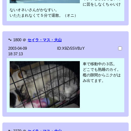
に芸をしなくちゃいけ
ないオネいさんがかなすい。
いたたまれなくて５分で退散。（オニ）
🐾
1800
＠
セイラ・マス・大山
2003-04-09
ID:X9Zr5SVBzY
18:37:13
車で移動中の３匹。
どこでも熟睡のカイ。
檻の隙間からニクがは
み出てます。