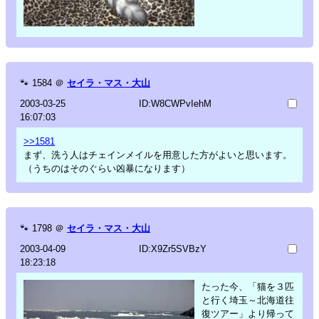
🐾
1584
＠
セイラ・マス・大山
2003-03-25
ID:W8CWPvIehM
16:07:03
>>1581
まず、洗う人はチェインメイルを用意した方がよいと思います。
（うちのはそのぐらい凶暴になります）
🐾
1798
＠
セイラ・マス・大山
2003-04-09
ID:X9Zr5SVBzY
18:23:18
たった今、「猫を３匹
と行く埼玉～北海道往
復ツアー」より帰って