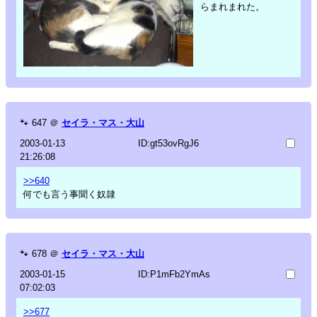
らまれまれた。
🐾
647
＠
セイラ・マス・大山
2003-01-13
ID:gt53ovRgJ6
21:26:08
>>640
何でも言う事聞く奴隷
🐾
678
＠
セイラ・マス・大山
2003-01-15
ID:P1mFb2YmAs
07:02:03
>>677