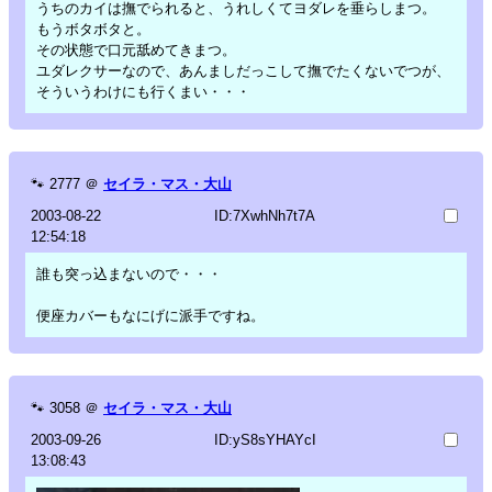
うちのカイは撫でられると、うれしくてヨダレを垂らしまつ。
もうボタボタと。
その状態で口元舐めてきまつ。
ユダレクサーなので、あんましだっこして撫でたくないでつが、
そういうわけにも行くまい・・・
🐾
2777
＠
セイラ・マス・大山
2003-08-22
ID:7XwhNh7t7A
12:54:18
誰も突っ込まないので・・・
便座カバーもなにげに派手ですね。
🐾
3058
＠
セイラ・マス・大山
2003-09-26
ID:yS8sYHAYcI
13:08:43