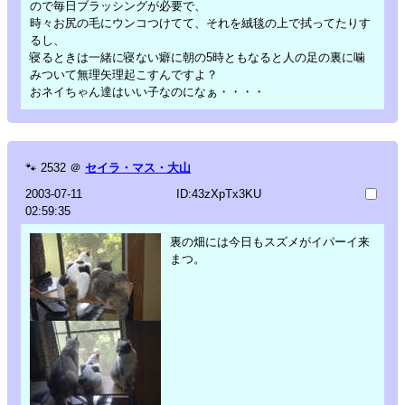
ので毎日ブラッシングが必要で、
時々お尻の毛にウンコつけてて、それを絨毯の上で拭ってたりす
るし、
寝るときは一緒に寝ない癖に朝の5時ともなると人の足の裏に噛
みついて無理矢理起こすんですよ？
おネイちゃん達はいい子なのになぁ・・・・
🐾
2532
＠
セイラ・マス・大山
2003-07-11
ID:43zXpTx3KU
02:59:35
裏の畑には今日もスズメがイパーイ来
まつ。