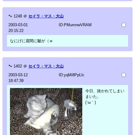
🐾
1248
＠
セイラ・マス・大山
2003-03-01
ID:PMumnwVRAM
20:15:22
なにげに眉間に皺が（ｗ
🐾
1402
＠
セイラ・マス・大山
2003-03-12
ID:yqMi8PpLlc
18:47:39
今日、抜かれてしまい
まいた。
(´ω｀)