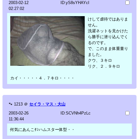
2003-02-12
ID:yS8sYHAYcI
02:27:02
けして虐待ではありま
せん。
洗濯ネットを見かけた
ら勝手に潜り込んでく
るのです。
で、このまま体重量り
ました。
クウ、３キロ
リク、２．９キロ
カイ・・・・・４．７キロ・・・・
🐾
1213
＠
セイラ・マス・大山
2003-02-26
ID:SCVNh4PzLc
11:36:44
何気にあんこﾀﾝハムスター体型・・