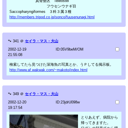
真骨亜区 Teleostei
フウセンウナギ目
Saccopharyngiformes ３科３属３種
http://members.tripod.co.jp/sonco/fuusenunagi.html
🐾
341
＠
セイラ・マス・大山
2002-12-19
ID:05V9beM/OM
21:55:08
検索してたら見つけた深海魚の写真とか、うＰしてる掲示板。
http://www.af.wakwak.com/~makoto/index.html
🐾
349
＠
セイラ・マス・大山
2002-12-20
ID:23jdrU098w
19:17:54
とりあえず、病院から
帰ってきますた。