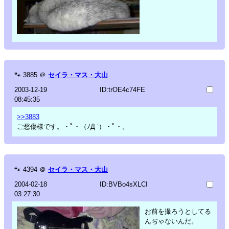
🐾
3885
＠
セイラ・マス・大山
2003-12-19
ID:trOE4c74FE
08:45:35
>>3883
ご愁傷様です。・ﾟ・（ﾉД ’）・ﾟ・。
🐾
4394
＠
セイラ・マス・大山
2004-02-18
ID:BVBo4sXLCI
03:27:30
お前を撮ろうとしてる
んぢゃないんだ。