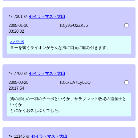
🐾
7301
＠
セイラ・マス・大山
2005-01-30
ID:y9tvO2ZKJo
03:20:02
>>7298
ヌーを襲うライオンがそんな風に口元に噛み付きます。
🐾
7700
＠
セイラ・マス・大山
2005-03-25
ID:uxUA7EyLOQ
20:17:54
鶏の群れの一羽のチャボというか、サラブレット牧場の道産子と
いうか、
とにかくお久しぶりでした。
🐾
11145
＠
セイラ・マス・大山