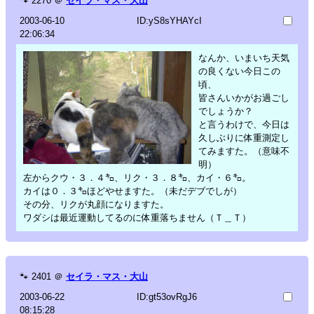
🐾
2270
＠
セイラ・マス・大山
2003-06-10
ID:yS8sYHAYcI
22:06:34
なんか、いまいち天気
の良くない今日この
頃、
皆さんいかがお過ごし
でしょうか？
と言うわけで、今日は
久しぶりに体重測定し
てみますた。（意味不
明）
左からクウ・３．４㌔、リク・３．８㌔、カイ・６㌔。
カイは０．３㌔ほどやせますた。（未だデブでしが）
その分、リクが丸顔になりますた。
ワダシは最近運動してるのに体重落ちません（Ｔ＿Ｔ）
🐾
2401
＠
セイラ・マス・大山
2003-06-22
ID:gt53ovRgJ6
08:15:28