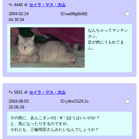
🐾
4446
＠
セイラ・マス・大山
2004-02-24
ID:wa98g6k8tE
04:30:54
なんちゃってマンチン
カン。
足が肉にうもれてま
ふ。
🐾
5831
＠
セイラ・マス・大山
2004-08-03
ID:y9tvO2ZKJo
20:06:29
その前に、あんこタンの(・∀・)ほうはいいのか？
と、気になったりするのですが。
それとも、三輪明宏さんみたいなんでしょうか？