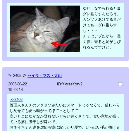
なぜ、なでられるとヨ
ダレ垂らすんだろう。
カンヅメあけてる音だ
けでもヨダレ垂らす
し・・・
チミはデブだから、長
く膝に乗ると足がしび
れるんですけど。
🐾
2405
＠
セイラ・マス・大山
2003-06-22
ID:YVrseYxtv2
19:28:14
>>2403
管理人さんチのフクタソみたいにスマートじゃなくて、猫じゃら
し見せても寝っ転がってぼてっとしてて、
高いとこになかなか登れないぐらい鈍くさくて、食い意地が張っ
ている癖に煮干しが嫌いで、
おネイちゃん達を虐める癖に寂しがり屋で、いっぱい毛が抜ける