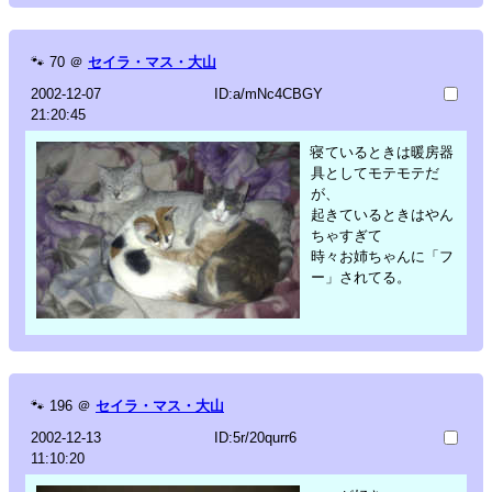
🐾
70
＠
セイラ・マス・大山
2002-12-07
ID:a/mNc4CBGY
21:20:45
寝ているときは暖房器
具としてモテモテだ
が、
起きているときはやん
ちゃすぎて
時々お姉ちゃんに「フ
ー」されてる。
🐾
196
＠
セイラ・マス・大山
2002-12-13
ID:5r/20qurr6
11:10:20