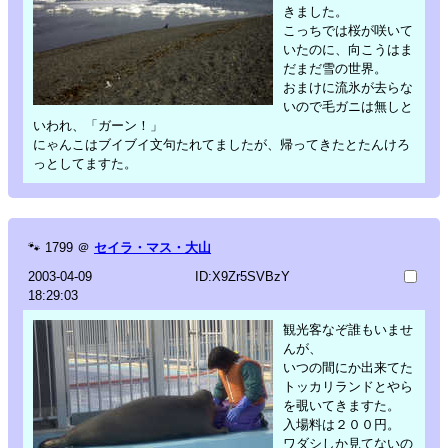
きました。
こっちでは桜が咲いて
いたのに、向こうはま
だまだ雪の世界。
おまけに流氷が去らな
いので毛ガニは無しと
いわれ、「ガーン！」
にゃんこはブイブイ文句たれてましたが、帰ってきたとたんけろ
っとしてますた。
🐾
1799
＠
セイラ・マス・大山
2003-04-09
ID:X9Zr5SVBzY
18:29:03
観光客なぞ誰もいませ
んが、
いつの間にか出来てた
トッカリランドとやら
を覗いてきますた。
入場料は２００円。
ワダシしか見てないの