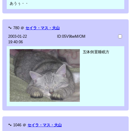
あうぅ・・
🐾
780
＠
セイラ・マス・大山
2003-01-22
ID:05V9beM/OM
19:40:06
五体倒置睡眠方
🐾
1046
＠
セイラ・マス・大山