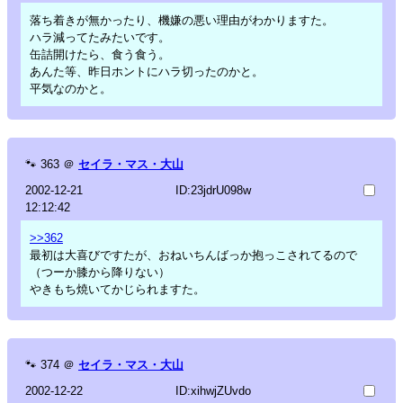
落ち着きが無かったり、機嫌の悪い理由がわかりますた。
ハラ減ってたみたいです。
缶詰開けたら、食う食う。
あんた等、昨日ホントにハラ切ったのかと。
平気なのかと。
🐾
363
＠
セイラ・マス・大山
2002-12-21
ID:23jdrU098w
12:12:42
>>362
最初は大喜びですたが、おねいちんばっか抱っこされてるので
（つーか膝から降りない）
やきもち焼いてかじられますた。
🐾
374
＠
セイラ・マス・大山
2002-12-22
ID:xihwjZUvdo