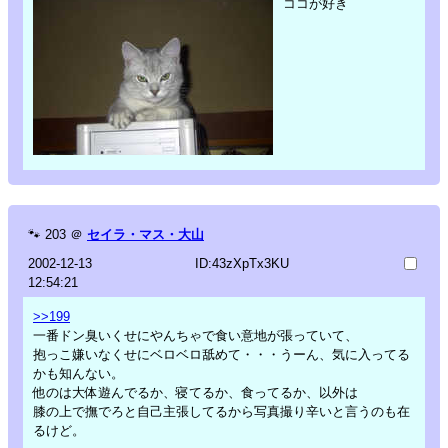
ココが好き
🐾
203
＠
セイラ・マス・大山
2002-12-13
ID:43zXpTx3KU
12:54:21
>>199
一番ドン臭いくせにやんちゃで食い意地が張っていて、
抱っこ嫌いなくせにベロベロ舐めて・・・うーん、気に入ってる
かも知んない。
他のは大体遊んでるか、寝てるか、食ってるか、以外は
膝の上で撫でろと自己主張してるから写真撮り辛いと言うのも在
るけど。