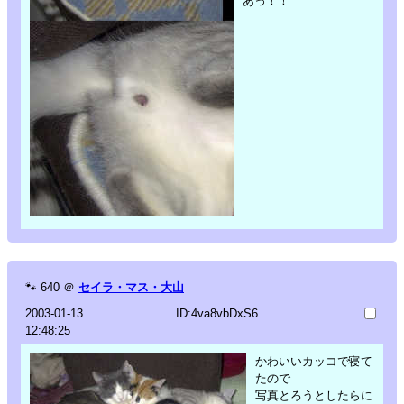
あっ！！
🐾
640
＠
セイラ・マス・大山
2003-01-13
ID:4va8vbDxS6
12:48:25
かわいいカッコで寝て
たので
写真とろうとしたらに