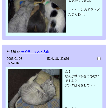
ビをかけてみた。
「く～、このドラッグ
たまんねー」
🐾
589
＠
セイラ・マス・大山
2003-01-08
ID:4va8vbDxS6
09:59:16
ん？
なんか動作がぎこちない
ですよ？
アンタは何をして・・・