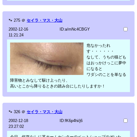
🐾
275
＠
セイラ・マス・大山
2002-12-16
ID:a/mNc4CBGY
11:21:24
危なかったれ
す・・・・・・
なして、うちの猫ども
はおっかけっこに夢中
になると
ワダシのことを単なる
障害物とみなして駆け上ったり、
高いとこから降りるときの踏み台にしたりしますか！
🐾
326
＠
セイラ・マス・大山
2002-12-18
ID:fK6p4hi/j6
23:27:02
今日、何気なしに某ホームセンターのペットショップのぞいた