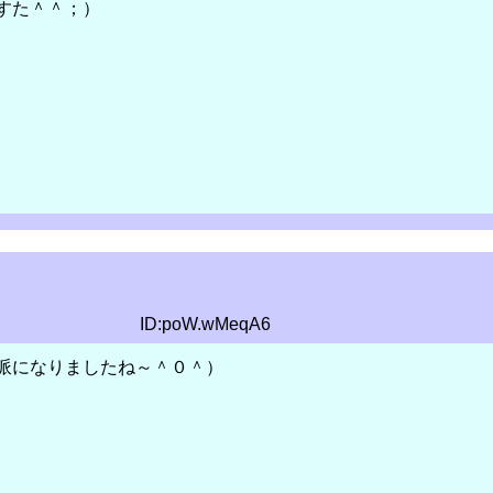
すた＾＾；）
ID:poW.wMeqA6
派になりましたね～＾０＾）