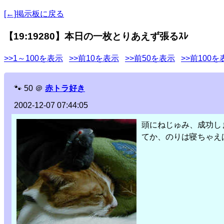
[←]掲示板に戻る
【19:19280】本日の一枚とりあえず張るｽﾚ
>>1～100を表示
>>前10を表示
>>前50を表示
>>前100を
🐾
50
＠
赤トラ好き
2002-12-07 07:44:05
頭にねじゅみ、成功し
てか、のりは寝ちゃえ