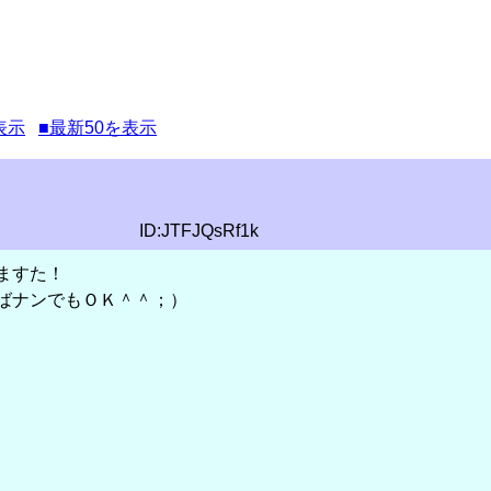
表示
■最新50を表示
ID:JTFJQsRf1k
ますた！
ばナンでもＯＫ＾＾；）