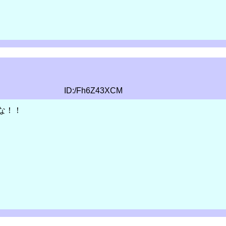
ID:/Fh6Z43XCM
な！！