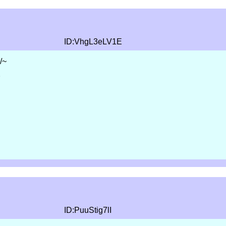
ID:VhgL3eLV1E
/~
。
ID:PuuStig7lI