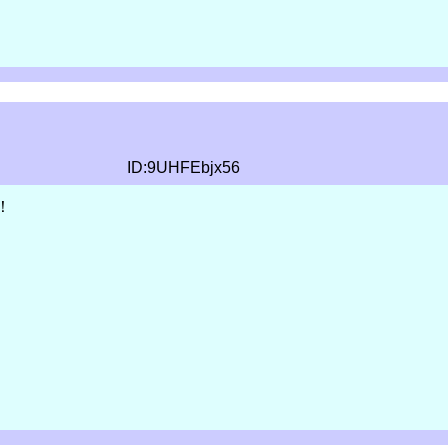
ID:9UHFEbjx56
！