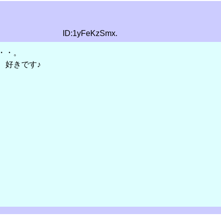
ID:1yFeKzSmx.
・・。
、好きです♪