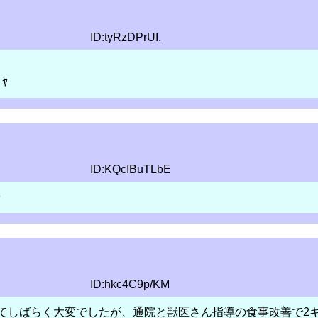
ID:tyRzDPrUI.
ﾔ
ID:KQcIBuTLbE
や
ID:hkc4C9p/KM
てしばらく大変でしたが、通院と獣医さん指導の食事改善で2