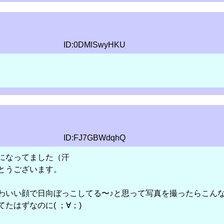
ID:0DMlSwyHKU
ID:FJ7GBWdqhQ
になってました（汗
とうございます。
わいい顔で日向ぼっこしてる〜♪と思って写真を撮ったらこん
たはずなのに( ；∀；)