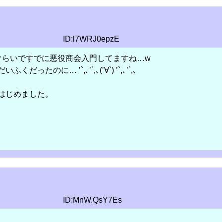
ID:l7WRJ0epzE
ぐらいですでに悪役商会入門してますね…w
たのに… ’`,､’`,､(’∀`) ’`,､’`,､
はじめました。
ID:MnW.QsY7Es