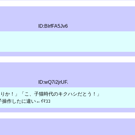
ID:BIrfFA5Jv6
ID:wQ7i2jrUF.
入りか！」「こ、子猫時代のキクハシだとう！」
操作したに違い←ｲﾏｺｺ