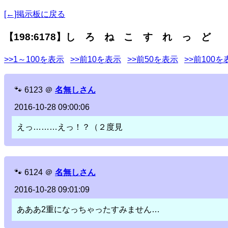
[←]掲示板に戻る
【198:6178】し ろ ね こ す れ っ ど
>>1～100を表示
>>前10を表示
>>前50を表示
>>前100を
🐾
6123
＠
名無しさん
2016-10-28 09:00:06
えっ………えっ！？（２度見
🐾
6124
＠
名無しさん
2016-10-28 09:01:09
あああ2重になっちゃったすみません…