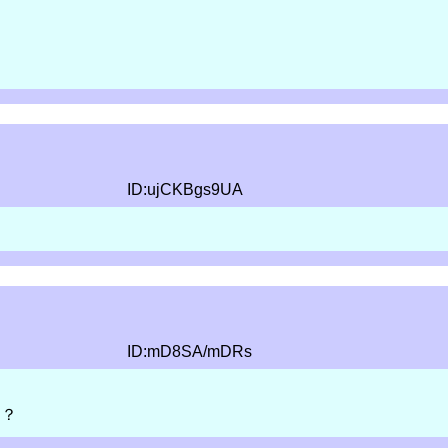
ID:ujCKBgs9UA
ID:mD8SA/mDRs
？？