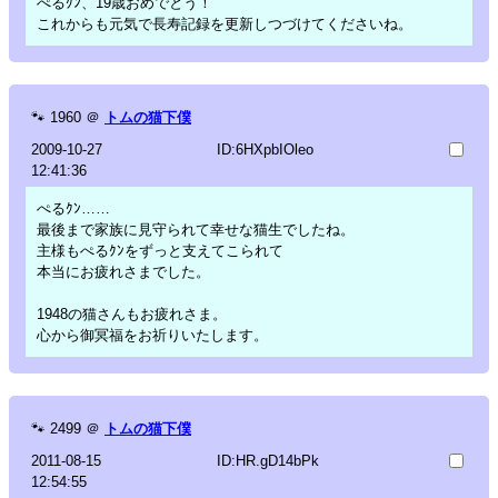
ぺるｸﾝ、19歳おめでとう！
これからも元気で長寿記録を更新しつづけてくださいね。
🐾
1960
＠
トムの猫下僕
2009-10-27
ID:6HXpbIOleo
12:41:36
ぺるｸﾝ……
最後まで家族に見守られて幸せな猫生でしたね。
主様もぺるｸﾝをずっと支えてこられて
本当にお疲れさまでした。
1948の猫さんもお疲れさま。
心から御冥福をお祈りいたします。
🐾
2499
＠
トムの猫下僕
2011-08-15
ID:HR.gD14bPk
12:54:55