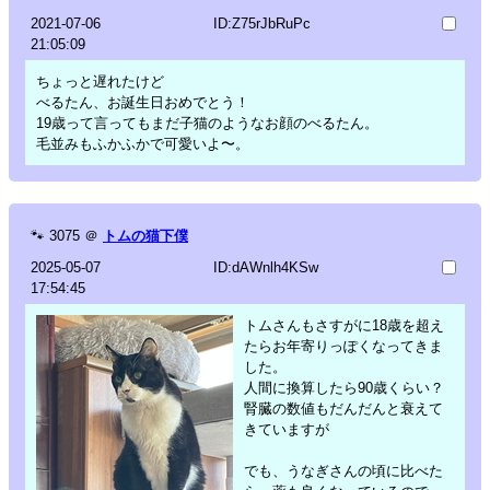
2021-07-06
ID:Z75rJbRuPc
21:05:09
ちょっと遅れたけど
べるたん、お誕生日おめでとう！
19歳って言ってもまだ子猫のようなお顔のべるたん。
毛並みもふかふかで可愛いよ〜。
🐾
3075
＠
トムの猫下僕
2025-05-07
ID:dAWnlh4KSw
17:54:45
トムさんもさすがに18歳を超え
たらお年寄りっぽくなってきま
した。
人間に換算したら90歳くらい？
腎臓の数値もだんだんと衰えて
きていますが
でも、うなぎさんの頃に比べた