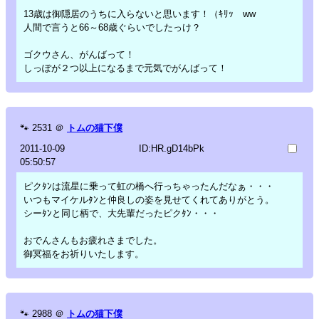
13歳は御隠居のうちに入らないと思います！（ｷﾘｯ ww
人間で言うと66～68歳ぐらいでしたっけ？
ゴクウさん、がんばって！
しっぽが２つ以上になるまで元気でがんばって！
🐾
2531
＠
トムの猫下僕
2011-10-09
ID:HR.gD14bPk
05:50:57
ピクﾀﾝは流星に乗って虹の橋へ行っちゃったんだなぁ・・・
いつもマイケルﾀﾝと仲良しの姿を見せてくれてありがとう。
シーﾀﾝと同じ柄で、大先輩だったピクﾀﾝ・・・
おでんさんもお疲れさまでした。
御冥福をお祈りいたします。
🐾
2988
＠
トムの猫下僕