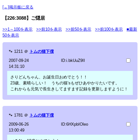
[←]掲示板に戻る
【226:3088】ご隠居
>>1～100を表示
>>前10を表示
>>前50を表示
>>前100を表示
■最新
50を表示
🐾
1211
＠
トムの猫下僕
2007-09-24
ID:i.bkUuZ9II
14:31:10
さりどんちゃん、お誕生日おめでとう！！
23歳、素晴らしい！ うちの猫’sもぜひあやかりたいです。
これからも元気で長生きしてますます記録を更新しますように！
🐾
1781
＠
トムの猫下僕
2009-06-26
ID:6HXpbIOleo
13:00:49