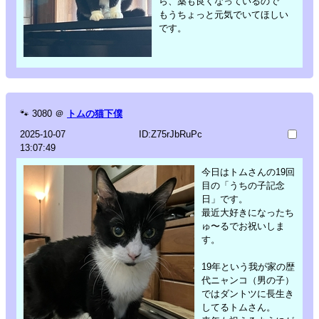
ら、薬も良くなっているので
もうちょっと元気でいてほしい
です。
🐾
3080
＠
トムの猫下僕
2025-10-07
ID:Z75rJbRuPc
13:07:49
今日はトムさんの19回
目の「うちの子記念
日」です。
最近大好きになったち
ゅ〜るでお祝いしま
す。
19年という我が家の歴
代ニャンコ（男の子）
ではダントツに長生き
してるトムさん。