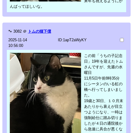
来年も祝えるようにが
んばってほしいな。
🐾
3082
＠
トムの猫下僕
2025-11-14
ID:1apT2aWyKY
10:56:00
この前「うちの子記念
日」19年を迎えたトム
さんですが、先週の水
曜日
11月5日午前8時35分
にシータンのいる虹の
橋へ行ってしまいまし
た。
19歳と30日、１０月末
あたりから衰えが目立
つようになり、一時は
強制給仕に踏み切りま
したが４日の通院後か
ら急速に具合が悪くな