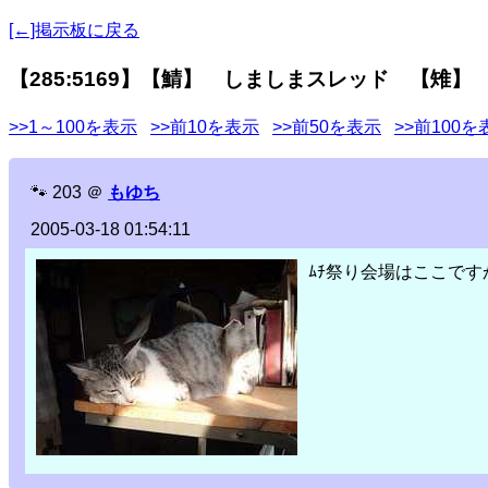
[←]掲示板に戻る
【285:5169】【鯖】 しましまスレッド 【雉】
>>1～100を表示
>>前10を表示
>>前50を表示
>>前100を
🐾
203
＠
もゆち
2005-03-18 01:54:11
ﾑﾁ祭り会場はここです