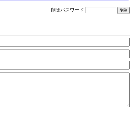
削除パスワード