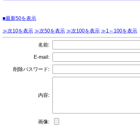
■最新50を表示
≫次10を表示
≫次50を表示
≫次100を表示
≫1～100を表示
名前:
E-mail:
削除パスワード:
内容:
画像: