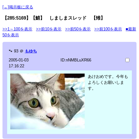
[←]掲示板に戻る
【285:5169】【鯖】 しましまスレッド 【雉】
>>1～100を表示
>>前10を表示
>>前50を表示
>>前100を表示
■最新
50を表示
🐾
93
＠
もゆち
2005-01-03
ID:nNMBLuXR66
17:16:22
あけおめです。今年も
よろしくお願いしま
す。