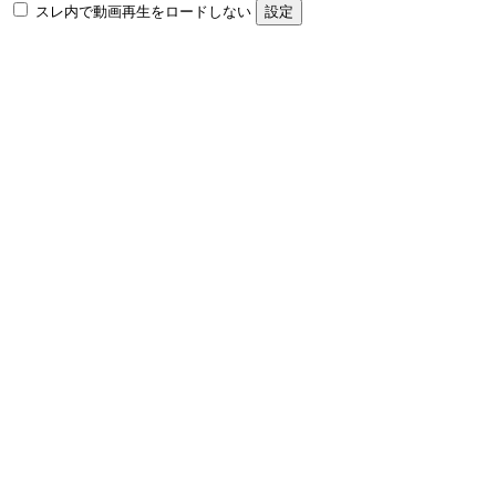
スレ内で動画再生をロードしない