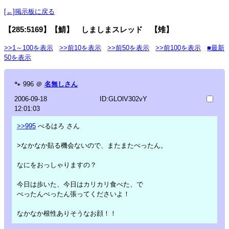
[←]掲示板に戻る
【285:5169】【鯖】 しましまスレッド 【雉】
>>1～100を表示
>>前10を表示
>>前50を表示
>>前100を表示
■最新
50を表示
🐾
996
＠
名無しさん
2006-09-18
ID:GLOlV302vY
12:01:03
>>995
べるはろ さん
>なかなか貼る機会ないので、またまたぺったん。
なにをおっしゃりますの？
今日は歩いた、今日はカリカリ食べた、で
ぺったんぺったん張ってくださいよ！
なかなか根性ありそうなお顔！！