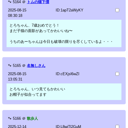
🐾
5164
＠
トムの猫下僕
2025-08-15
ID:1apT2aWyKY
08:30:18
とろちゃん、7歳おめでとう！
まだ子猫の面影があってかわいいね〜
うちのあーちゃんは今日も破壊の限りを尽くしているよ・・・
🐾
5165
＠
名無しさん
2025-08-15
ID:cEXjsl6wZI
13:05:31
とろちゃん、いつ見てもかわいい
お帽子が似合ってます
🐾
5166
＠
散歩人
2025-12-14
ID:L8wiTl2GuM