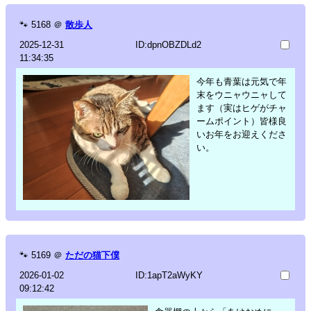
🐾
5168
＠
散歩人
2025-12-31
ID:dpnOBZDLd2
11:34:35
今年も青葉は元気で年
末をウニャウニャして
ます（実はヒゲがチャ
ームポイント）皆様良
いお年をお迎えくださ
い。
🐾
5169
＠
ただの猫下僕
2026-01-02
ID:1apT2aWyKY
09:12:42