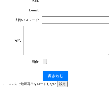
名前:
E-mail:
削除パスワード:
内容:
画像:
書き込む
スレ内で動画再生をロードしない