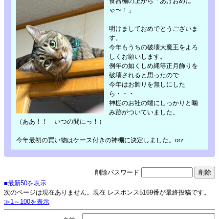
食器棚の上から「あけおめに
ゃ〜！」
明けましておめでとうございま
す。
今年もうちの破壊大魔王をよろ
しくお願いします。
例年の如くしめ縄等正月飾りを
破壊されると思ったので
今年はお飾りを無しにした
ら・・・
神棚のお社の端にしっかりと噛
み跡がついていました。
（ああ！！ いつの間にっ！）
今年最初の買い物はケース付きの神棚に決定しました。orz
削除パスワード
■最新50を表示
次のページは現在ありません。現在 レスポンス5169番が最終投稿です。
≫1～100を表示