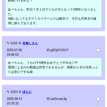
動画いけるかな？
あーちゃん、昨日７月１日でうちの子になって4周年になりまし
た。
4歳になってもデストロイヤーぶりは健在で、今日も爪研ぎの破
壊に励んでおります。
🐾
5162
＠
名無しさん
2025-07-05
ID:g0OjXX2GrY
19:46:53
あーちゃん、うちの子4周年おめでとう🎊🥳㊗️🎈🎊
環境によるのか動画は拝見できませんが、相変わらずの元気っぷ
りは安心ですね😆
🐾
5163
＠
ぽんた
2025-08-13
ID:spGrroaL4g
15:33:31