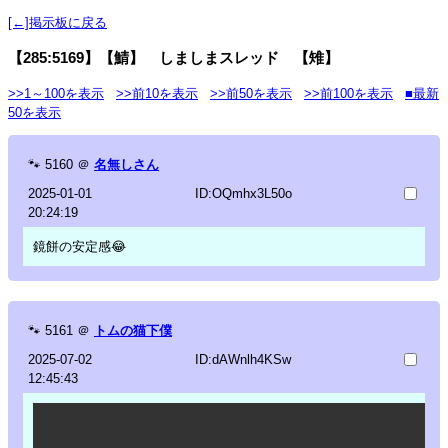
[←]掲示板に戻る
【285:5169】【鯖】 しましまスレッド 【雉】
>>1～100を表示
>>前10を表示
>>前50を表示
>>前100を表示
■最新
50を表示
🐾
5160
＠
名無しさん
2025-01-01
ID:OQmhx3L50o
20:24:19
鏡餅の安定感😂
🐾
5161
＠
トムの猫下僕
2025-07-02
ID:dAWnlh4KSw
12:45:43