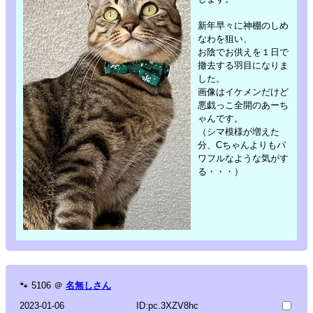
新年早々に神棚のしめ
なわを狙い、
お陰でお供えを１日で
撤去する羽目になりま
した。
画像はイケメンだけど
悪戯っこ全開のあーち
ゃんです。
（シマ模様が増えた
分、Cちゃんよりもパ
ワフルなような気がす
る・・・）
🐾
5106
＠
名無しさん
2023-01-06
ID:pc.3XZV8hc