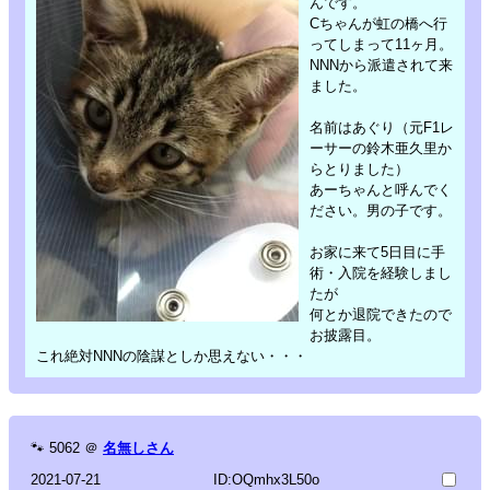
んです。
Cちゃんが虹の橋へ行
ってしまって11ヶ月。
NNNから派遣されて来
ました。
名前はあぐり（元F1レ
ーサーの鈴木亜久里か
らとりました）
あーちゃんと呼んでく
ださい。男の子です。
お家に来て5日目に手
術・入院を経験しまし
たが
何とか退院できたので
お披露目。
これ絶対NNNの陰謀としか思えない・・・
🐾
5062
＠
名無しさん
2021-07-21
ID:OQmhx3L50o