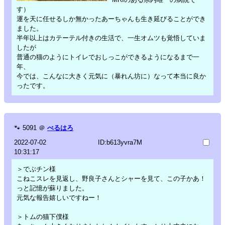
す）
運を天に任せるしか無かったあーちゃんも生き延びることができ
ました。
半年以上はカテーテル付きの生活で、一生オムツも覚悟していま
したが
普通の猫のようにトイレでおしっこができるようになるまで一
年、
今では、こんなに大きく元気に（暴れん坊に）なって本当に良か
ったです。
🐾
5091
＠
べるはろ
2022-07-02
ID:b613yvra7M
10:31:17
＞でぶチン様
こねこスレを見返し、野良子さんとシャーを見て、この子かあ！
っと記憶が蘇りました。
元気な報告嬉しいですねー！
＞トムの猫下僕様