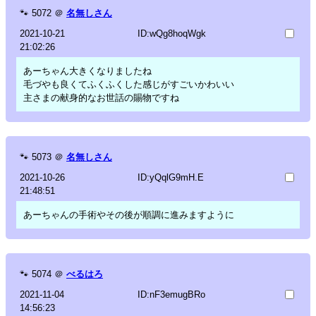
🐾
5072
＠
名無しさん
2021-10-21
ID:wQg8hoqWgk
21:02:26
あーちゃん大きくなりましたね
毛づやも良くてふくふくした感じがすごいかわいい
主さまの献身的なお世話の賜物ですね
🐾
5073
＠
名無しさん
2021-10-26
ID:yQqlG9mH.E
21:48:51
あーちゃんの手術やその後が順調に進みますように
🐾
5074
＠
べるはろ
2021-11-04
ID:nF3emugBRo
14:56:23