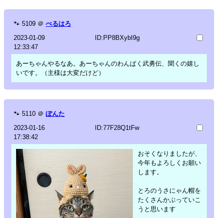
🐾
5109
＠
べるはろ
2023-01-09
ID:PP8BXybI9g
12:33:47
あーちゃんやるなあ。あーちゃんのわんぱく武勇伝、聞くの嬉し
いです。（主様は大変だけど）
🐾
5110
＠
ぽんた
2023-01-16
ID:77F28Q1tFw
17:38:42
おそくなりましたが、
今年もよろしくお願い
します。
とろのうさにゃん帽を
たくさんかぶっていこ
うと思います