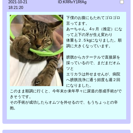
2021-10-21
ID:KRRvY1RfAg
18:21:20
下僕のお腹にもたれてゴロゴロ
言ってます。
あーちゃん、4ヶ月（推定）にな
って上下の牙が生え変わり
体重も２.５kgになりました。順
調に大きくなっています。
膀胱からカテーテルで直接尿を
採っているので、まだまだオム
ツと
エリカラは外せませんが、病院
へ膀胱洗浄に通う頻度も週２回
になりました。
このまま順調に行くと、今年末か来年早々に尿道の形成手術がで
きそうです。
その手術が成功したらオムツを外せるので、もうちょっとの辛
抱。