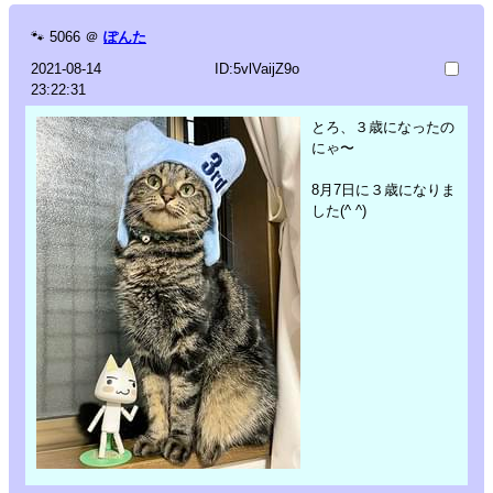
🐾
5066
＠
ぽんた
2021-08-14
ID:5vlVaijZ9o
23:22:31
とろ、３歳になったの
にゃ〜
8月7日に３歳になりま
した(^ ^)