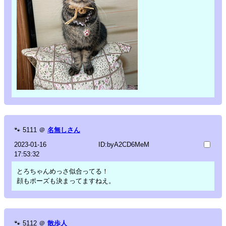
🐾
5111
＠
名無しさん
2023-01-16
ID:byA2CD6MeM
17:53:32
とろちゃんめっさ似合ってる！
顔もポーズも決まってますねえ。
🐾
5112
＠
散歩人