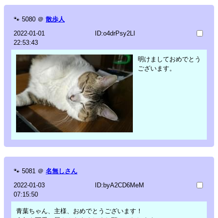
🐾
5080
＠
散歩人
2022-01-01
ID:o4drPsy2LI
22:53:43
明けましておめでとう
ございます。
🐾
5081
＠
名無しさん
2022-01-03
ID:byA2CD6MeM
07:15:50
青葉ちゃん、主様、おめでとうございます！