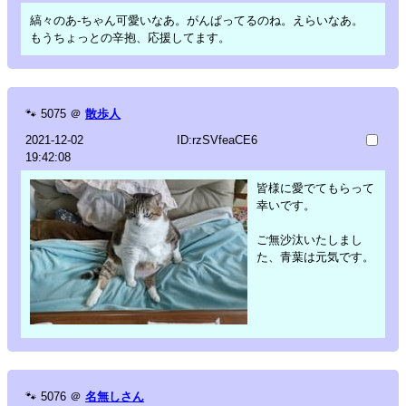
縞々のあ-ちゃん可愛いなあ。がんぱってるのね。えらいなあ。
もうちょっとの辛抱、応援してます。
🐾
5075
＠
散歩人
2021-12-02
ID:rzSVfeaCE6
19:42:08
皆様に愛でてもらって
幸いです。
ご無沙汰いたしまし
た、青葉は元気です。
🐾
5076
＠
名無しさん