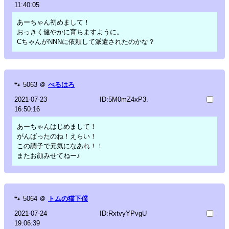
11:40:05
あーちゃん初めまして！
おっきく健やかに育ちますように。
CちゃんがNNNに依頼して派遣されたのかな？
🐾
5063
＠
べるはろ
2021-07-23
ID:5M0mZ4xP3.
16:50:16
あーちゃんはじめまして！
がんばったのね！えらい！
この調子で元気になあれ！！
またお顔みせてねー♪
🐾
5064
＠
トムの猫下僕
2021-07-24
ID:RxtvyYPvgU
19:06:39