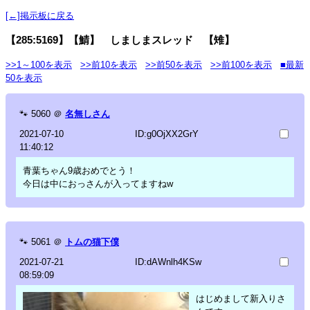
[←]掲示板に戻る
【285:5169】【鯖】 しましまスレッド 【雉】
>>1～100を表示
>>前10を表示
>>前50を表示
>>前100を表示
■最新
50を表示
🐾
5060
＠
名無しさん
2021-07-10
ID:g0OjXX2GrY
11:40:12
青葉ちゃん9歳おめでとう！
今日は中におっさんが入ってますねw
🐾
5061
＠
トムの猫下僕
2021-07-21
ID:dAWnlh4KSw
08:59:09
はじめまして新入りさ