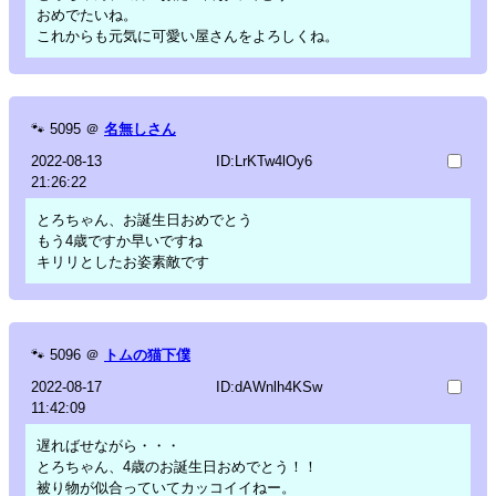
おめでたいね。
これからも元気に可愛い屋さんをよろしくね。
🐾
5095
＠
名無しさん
2022-08-13
ID:LrKTw4lOy6
21:26:22
とろちゃん、お誕生日おめでとう
もう4歳ですか早いですね
キリリとしたお姿素敵です
🐾
5096
＠
トムの猫下僕
2022-08-17
ID:dAWnlh4KSw
11:42:09
遅ればせながら・・・
とろちゃん、4歳のお誕生日おめでとう！！
被り物が似合っていてカッコイイねー。