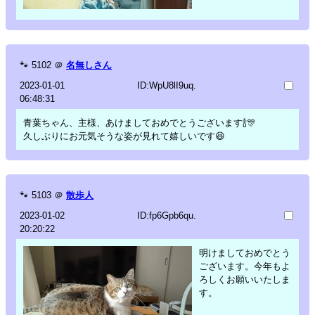
🐾
5102
＠
名無しさん
2023-01-01
ID:WpU8lI9uq.
06:48:31
青葉ちゃん、主様、あけましておめでとうございます🍾🎊
久しぶりにお元気そうな姿が見れて嬉しいです😆
🐾
5103
＠
散歩人
2023-01-02
ID:fp6Gpb6qu.
20:20:22
明けましておめでとう
ございます。今年もよ
ろしくお願いいたしま
す。