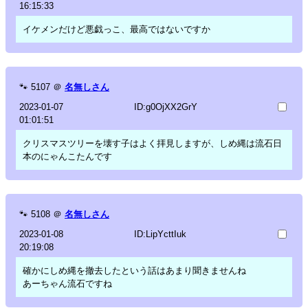
16:15:33
イケメンだけど悪戯っこ、最高ではないですか
🐾
5107
＠
名無しさん
2023-01-07
ID:g0OjXX2GrY
01:01:51
クリスマスツリーを壊す子はよく拝見しますが、しめ縄は流石日
本のにゃんこたんです
🐾
5108
＠
名無しさん
2023-01-08
ID:LipYcttIuk
20:19:08
確かにしめ縄を撤去したという話はあまり聞きませんね
あーちゃん流石ですね