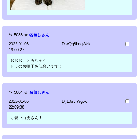
🐾
5083
＠
名無しさん
2022-01-06
ID:wQg8hoqWgk
16:00:27
おおお、とろちゃん
トラのお帽子お似合いです！
🐾
5084
＠
名無しさん
2022-01-06
ID:jL0sL.Wg5k
22:09:38
可愛い白虎さん！