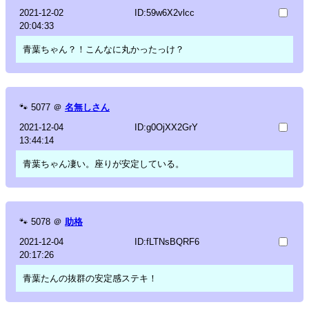
2021-12-02
ID:59w6X2vlcc
20:04:33
青葉ちゃん？！こんなに丸かったっけ？
🐾
5077
＠
名無しさん
2021-12-04
ID:g0OjXX2GrY
13:44:14
青葉ちゃん凄い。座りが安定している。
🐾
5078
＠
助格
2021-12-04
ID:fLTNsBQRF6
20:17:26
青葉たんの抜群の安定感ステキ！