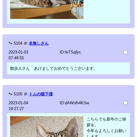
🐾
5104
＠
名無しさん
2023-01-03
ID:feTSqfjrc.
07:49:55
散歩人さん あけましておめでとうございます。
🐾
5105
＠
トムの猫下僕
2023-01-04
ID:dAWnlh4KSw
19:27:27
こちらでも新年のご挨
拶を。
今年もよろしくお願い
します。