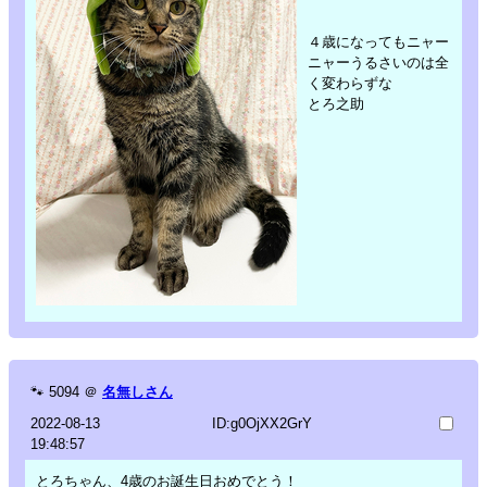
４歳になってもニャー
ニャーうるさいのは全
く変わらずな
とろ之助
🐾
5094
＠
名無しさん
2022-08-13
ID:g0OjXX2GrY
19:48:57
とろちゃん、4歳のお誕生日おめでとう！