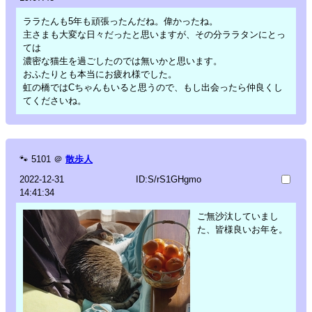
ララたんも5年も頑張ったんだね。偉かったね。
主さまも大変な日々だったと思いますが、その分ララタンにとっ
ては
濃密な猫生を過ごしたのでは無いかと思います。
おふたりとも本当にお疲れ様でした。
虹の橋ではCちゃんもいると思うので、もし出会ったら仲良くし
てくださいね。
🐾
5101
＠
散歩人
2022-12-31
ID:S/rS1GHgmo
14:41:34
ご無沙汰していまし
た、皆様良いお年を。