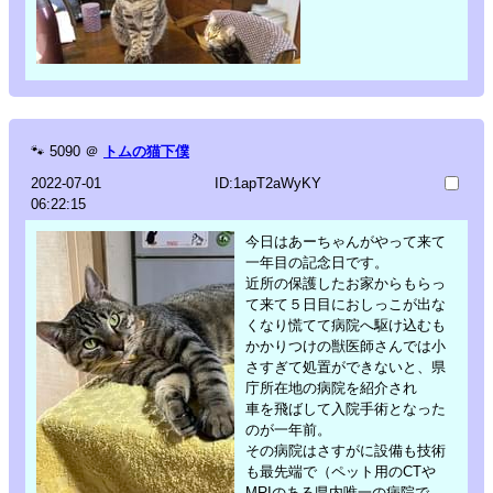
🐾
5090
＠
トムの猫下僕
2022-07-01
ID:1apT2aWyKY
06:22:15
今日はあーちゃんがやって来て
一年目の記念日です。
近所の保護したお家からもらっ
て来て５日目におしっこが出な
くなり慌てて病院へ駆け込むも
かかりつけの獣医師さんでは小
さすぎて処置ができないと、県
庁所在地の病院を紹介され
車を飛ばして入院手術となった
のが一年前。
その病院はさすがに設備も技術
も最先端で（ペット用のCTや
MRIのある県内唯一の病院で