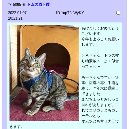
🐾
5085
＠
トムの猫下僕
2022-01-07
ID:1apT2aWyKY
10:21:21
あけましておめでとう
ございます。
今年もよろしくお願い
します。
とろちゃん、トラの被
り物素敵！ よく似合
ってるわ〜！
あーちゃんですが、無
事に尿道の再生手術を
終え、昨年末に退院し
てきました。
まだちょっとおしっこ
漏れがありますが、こ
れでエリカラともカテ
ーテルとも
オムツともサヨナラで
きます。