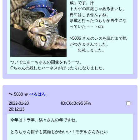
成」です。汗
トカゲの尻尾じゃあるまいし、
再生はしませんよね。
形成と打ったつもりが再生にな
っていた・・・orz
>5086 さんのレスを読むまで気
がつきませんでした。
失礼しました。
ついでにあーちゃんの画像をもう一つ。
Cちゃんの残したハーネスがぴったりになりました。
🐾
5088
＠
べるはろ
2022-01-20
ID:C6dBd9S3Fw
20:12:13
今年はトラ年。縞々さんの年ですね。
とろちゃん帽子も笑顔もかわいい！モデルさんみたい