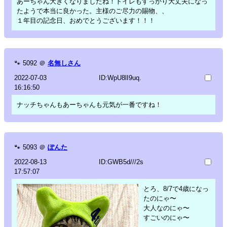
あーちゃん大きくなりましたね！トイレもすっかり大丈夫になっ
たようで本当に良かった。主様のご尽力の賜物、、
１年目の記念日、おめでとうございます！！！
🐾
5092
＠
名無しさん
2022-07-03
ID:WpU8lI9uq.
16:16:50
ナッチちゃんもあーちゃんも元気が一番ですね！
🐾
5093
＠
ぽんた
2022-08-13
ID:GWB5d///2s
17:57:07
とろ、8/7で4歳になっ
たのにゃ〜
大人なのにゃ〜
すごいのにゃ〜