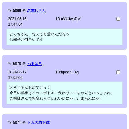
🐾
5069
＠
名無しさん
2021-08-16
ID:aVUliwp7pY
17:47:04
とろちゃん、なんて可愛いんだろう
お帽子お似合いです
🐾
5070
＠
べるはろ
2021-08-17
ID:hpqq.tL/eg
17:08:06
とろちゃんおめでとう！
今日の相棒はペットボトルに代わりトロちゃんといっしょね。
ご機嫌さんで相変わらずかわいいにゃ！たまらんにゃ！
🐾
5071
＠
トムの猫下僕