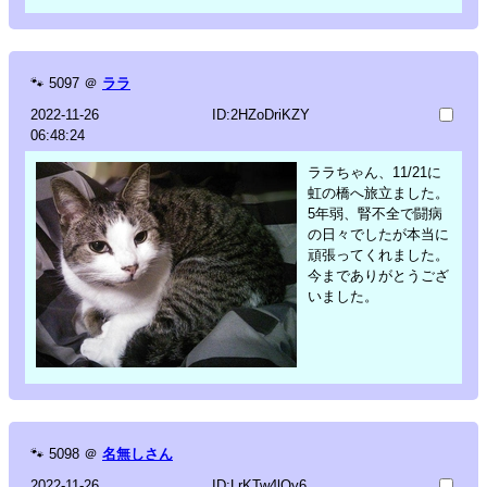
🐾
5097
＠
ララ
2022-11-26
ID:2HZoDriKZY
06:48:24
ララちゃん、11/21に
虹の橋へ旅立ました。
5年弱、腎不全で闘病
の日々でしたが本当に
頑張ってくれました。
今までありがとうござ
いました。
🐾
5098
＠
名無しさん
2022-11-26
ID:LrKTw4lOy6