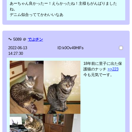
あーちゃん良かったー！えらかったね！主様もがんばりました
ね。
デニム似合っててかわいいなあ
🐾
5089
＠
でぶチン
2022-06-13
ID:k0Ov49HlFs
14:27:30
18年前に里子に出た保
護猫のナッチ
>>223
今も元気でーす。