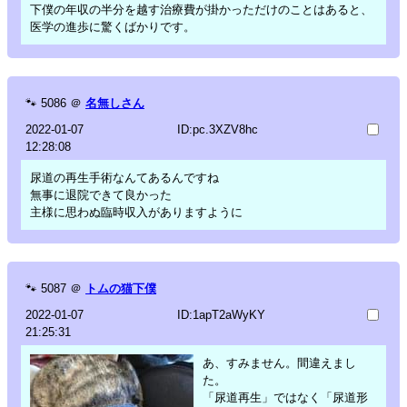
下僕の年収の半分を越す治療費が掛かっただけのことはあると、
医学の進歩に驚くばかりです。
🐾
5086
＠
名無しさん
2022-01-07
ID:pc.3XZV8hc
12:28:08
尿道の再生手術なんてあるんですね
無事に退院できて良かった
主様に思わぬ臨時収入がありますように
🐾
5087
＠
トムの猫下僕
2022-01-07
ID:1apT2aWyKY
21:25:31
あ、すみません。間違えまし
た。
「尿道再生」ではなく「尿道形