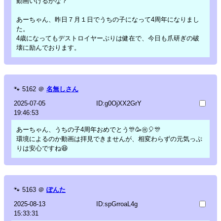
動画いけるかな？
あーちゃん、昨日７月１日でうちの子になって4周年になりまし
た。
4歳になってもデストロイヤーぶりは健在で、今日も爪研ぎの破
壊に励んでおります。
🐾
5162
＠
名無しさん
2025-07-05
ID:g0OjXX2GrY
19:46:53
あーちゃん、うちの子4周年おめでとう🎊🥳㊗️🎈🎊
環境によるのか動画は拝見できませんが、相変わらずの元気っぷ
りは安心ですね😆
🐾
5163
＠
ぽんた
2025-08-13
ID:spGrroaL4g
15:33:31