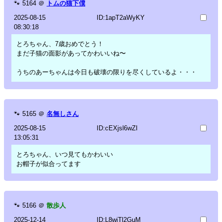
🐾
5164
＠
トムの猫下僕
2025-08-15
ID:1apT2aWyKY
08:30:18
とろちゃん、7歳おめでとう！
まだ子猫の面影があってかわいいね〜
うちのあーちゃんは今日も破壊の限りを尽くしているよ・・・
🐾
5165
＠
名無しさん
2025-08-15
ID:cEXjsl6wZI
13:05:31
とろちゃん、いつ見てもかわいい
お帽子が似合ってます
🐾
5166
＠
散歩人
2025-12-14
ID:L8wiTl2GuM