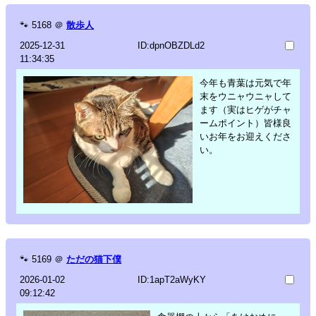
🐾
5168
＠
散歩人
2025-12-31
ID:dpnOBZDLd2
11:34:35
今年も青葉は元気で年
末をウニャウニャして
ます（実はヒゲがチャ
ームポイント）皆様良
いお年をお迎えくださ
い。
🐾
5169
＠
ただの猫下僕
2026-01-02
ID:1apT2aWyKY
09:12:42