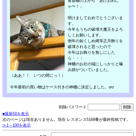
食器棚の上から「あけおめに
ゃ〜！」
明けましておめでとうございま
す。
今年もうちの破壊大魔王をよろ
しくお願いします。
例年の如くしめ縄等正月飾りを
破壊されると思ったので
今年はお飾りを無しにした
ら・・・
神棚のお社の端にしっかりと噛
み跡がついていました。
（ああ！！ いつの間にっ！）
今年最初の買い物はケース付きの神棚に決定しました。orz
削除パスワード
■最新50を表示
次のページは現在ありません。現在 レスポンス5169番が最終投稿です。
≫1～100を表示