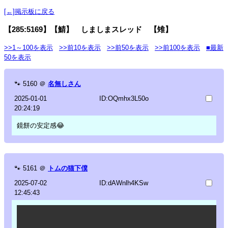
[←]掲示板に戻る
【285:5169】【鯖】 しましまスレッド 【雉】
>>1～100を表示
>>前10を表示
>>前50を表示
>>前100を表示
■最新
50を表示
🐾
5160
＠
名無しさん
2025-01-01
ID:OQmhx3L50o
20:24:19
鏡餅の安定感😂
🐾
5161
＠
トムの猫下僕
2025-07-02
ID:dAWnlh4KSw
12:45:43