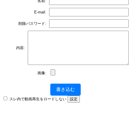
名前:
E-mail:
削除パスワード:
内容:
画像:
書き込む
スレ内で動画再生をロードしない