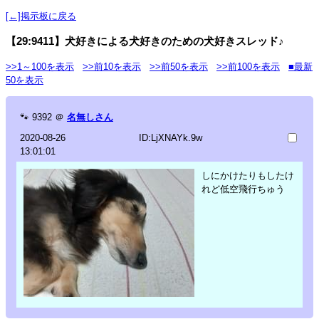
[←]掲示板に戻る
【29:9411】犬好きによる犬好きのための犬好きスレッド♪
>>1～100を表示
>>前10を表示
>>前50を表示
>>前100を表示
■最新
50を表示
🐾
9392
＠
名無しさん
2020-08-26
ID:LjXNAYk.9w
13:01:01
しにかけたりもしたけ
れど低空飛行ちゅう