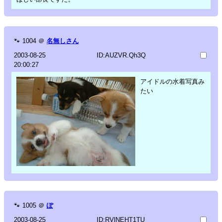
🐾
1004
＠
名無しさん
2003-08-25
ID:AUZVR.Qh3Q
20:00:27
アイドルの水着写真み
たい
🐾
1005
＠
ぽ
2003-08-25
ID:RVlNEHT1TU