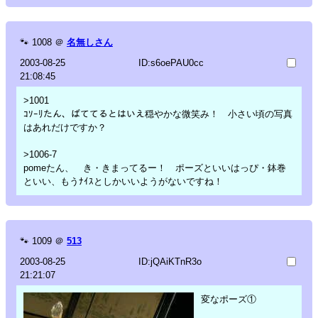
🐾
1008
＠
名無しさん
2003-08-25
ID:s6oePAU0cc
21:08:45
>1001
ｺｿｰﾘたん、ばててるとはいえ穏やかな微笑み！ 小さい頃の写真
はあれだけですか？
>1006-7
pomeたん、 き・きまってるー！ ポーズといいはっぴ・鉢巻
といい、もうﾅｲｽとしかいいようがないですね！
🐾
1009
＠
513
2003-08-25
ID:jQAiKTnR3o
21:21:07
変なポーズ①