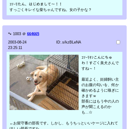
ｺｿｰﾘたん、はじめまして～！！
すっごくキレイな柴ちゃんですね。女の子かな？
🐾
1003
＠
664665
2003-08-24
ID:.s/kzBLeNA
23:25:11
ｺｿｰﾘﾀﾝこんにちゅ
わ！すごく美犬さんで
すね～！
最近よく、妊婦飼い主
のお腹の匂いを、何か
確かめるように嗅ぎに
きますｗ
部長にはもう中の人の
声が聞こえるのか
も...☆
←お留守番の部長です。しかし、もうちっといいケージに入れて
ほしい部長ですた。