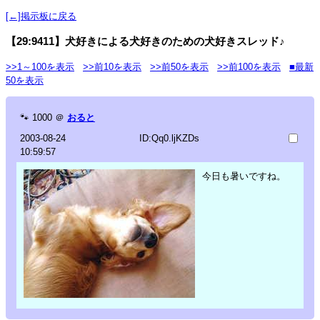
[←]掲示板に戻る
【29:9411】犬好きによる犬好きのための犬好きスレッド♪
>>1～100を表示
>>前10を表示
>>前50を表示
>>前100を表示
■最新
50を表示
🐾
1000
＠
おると
2003-08-24
ID:Qq0.ljKZDs
10:59:57
今日も暑いですね。