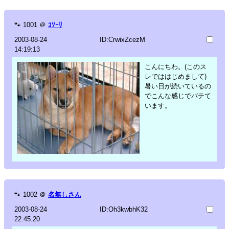
🐾
1001
＠
ｺｿｰﾘ
2003-08-24
ID:CrwixZcezM
14:19:13
こんにちわ。(このス
レでははじめまして)
暑い日が続いているの
でこんな感じでバテて
います。
🐾
1002
＠
名無しさん
2003-08-24
ID:Oh3kwbhK32
22:45:20