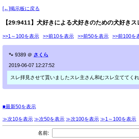
[←]掲示板に戻る
【29:9411】犬好きによる犬好きのための犬好きス
>>1～100を表示
>>前10を表示
>>前50を表示
>>前100を
🐾
9389
＠
さくら
2019-06-07 12:27:52
スレ拝見させて貰いましたスレ主さん和むスレ立ててく
■最新50を表示
≫次10を表示
≫次50を表示
≫次100を表示
≫1～100を表示
名前: