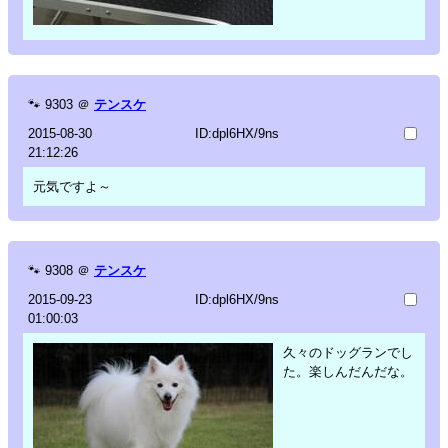
🐾
9303
＠
テンスケ
2015-08-30
ID:dpl6HX/9ns
21:12:26
元気ですよ～
🐾
9308
＠
テンスケ
2015-09-23
ID:dpl6HX/9ns
01:00:03
久々のドッグランでし
た。楽しんだんだな。