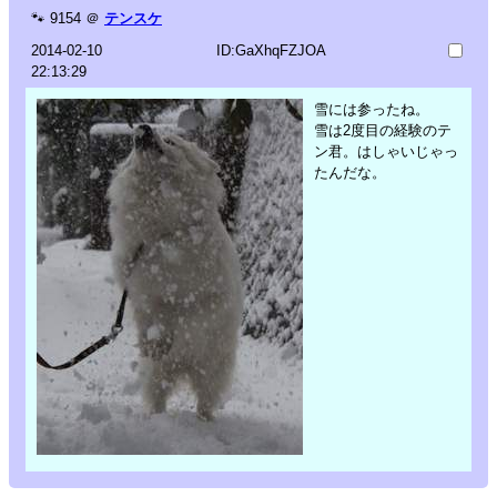
🐾
9154
＠
テンスケ
2014-02-10
ID:GaXhqFZJOA
22:13:29
雪には参ったね。
雪は2度目の経験のテ
ン君。はしゃいじゃっ
たんだな。