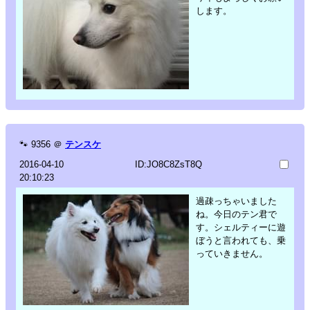
します。
🐾
9356
＠
テンスケ
2016-04-10
ID:JO8C8ZsT8Q
20:10:23
過疎っちゃいました
ね。今日のテン君で
す。シェルティーに遊
ぼうと言われても、乗
っていきません。