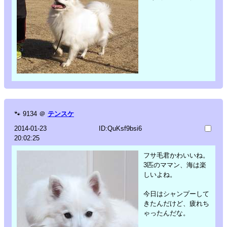
🐾
9134
＠
テンスケ
2014-01-23
ID:QuKsf9bsi6
20:02:25
フサ毛君かわいいね。
3匹のママン、海は楽
しいよね。
今日はシャンプーして
きたんだけど、疲れち
ゃったんだな。