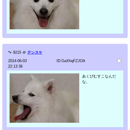
🐾
9215
＠
テンスケ
2014-06-03
ID:GaXhqFZJOA
22:13:36
あくびむすこなんだ
な。