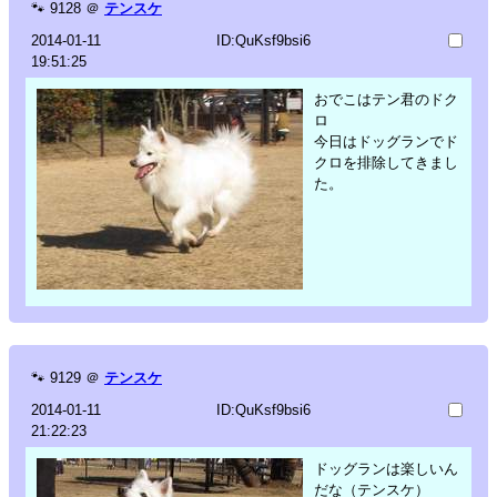
🐾
9128
＠
テンスケ
2014-01-11
ID:QuKsf9bsi6
19:51:25
おでこはテン君のドク
ロ
今日はドッグランでド
クロを排除してきまし
た。
🐾
9129
＠
テンスケ
2014-01-11
ID:QuKsf9bsi6
21:22:23
ドッグランは楽しいん
だな（テンスケ）