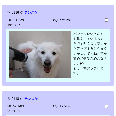
🐾
9116
＠
テンスケ
2013-12-29
ID:QuKsf9bsi6
19:18:07
バンケル使いさん＞
お礼をしているってこ
とですか？スマフォか
らアップするとうまく
いかないですね。首を
痛めさせてごめんなさ
い。(-"-)
もう一枚アップしま
す。
🐾
9118
＠
テンスケ
2014-01-03
ID:QuKsf9bsi6
21:41:52