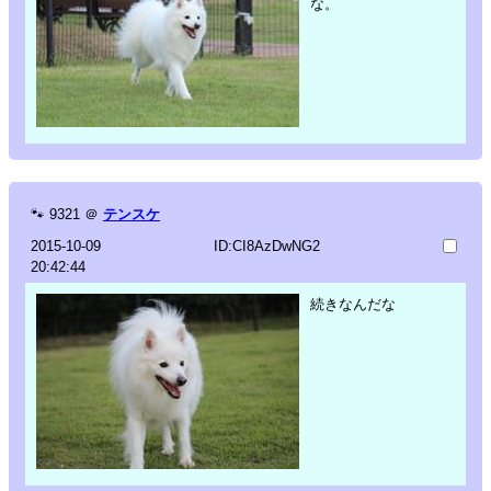
な。
🐾
9321
＠
テンスケ
2015-10-09
ID:CI8AzDwNG2
20:42:44
続きなんだな