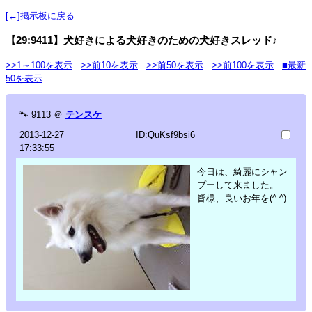
[←]掲示板に戻る
【29:9411】犬好きによる犬好きのための犬好きスレッド♪
>>1～100を表示
>>前10を表示
>>前50を表示
>>前100を表示
■最新
50を表示
🐾
9113
＠
テンスケ
2013-12-27
ID:QuKsf9bsi6
17:33:55
今日は、綺麗にシャン
プーして来ました。
皆様、良いお年を(^ ^)