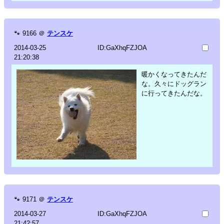
🐾
9166
＠
テンスケ
2014-03-25
ID:GaXhqFZJOA
21:20:38
暖かくなってきたんだ
な。久々にドッグラン
に行ってきたんだな。
🐾
9171
＠
テンスケ
2014-03-27
ID:GaXhqFZJOA
21:42:57