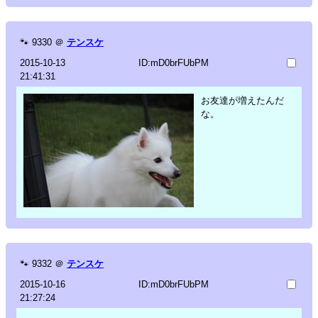
🐾
9330
＠
テンスケ
2015-10-13
ID:mD0brFUbPM
21:41:31
お友達が増えたんだ
な。
🐾
9332
＠
テンスケ
2015-10-16
ID:mD0brFUbPM
21:27:24