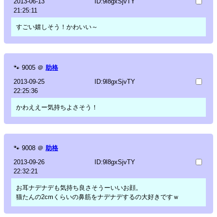
2013-06-13
ID:9l8gxSjvTY
21:25:11
すごい嬉しそう！かわいい～
🐾
9005
＠
助格
2013-09-25
ID:9l8gxSjvTY
22:25:36
かわええー気持ちよさそう！
🐾
9008
＠
助格
2013-09-26
ID:9l8gxSjvTY
22:32:21
お耳ナデナデも気持ち良さそうーいいお顔。
猫たんの2cmくらいの鼻筋をナデナデするの大好きですｗ