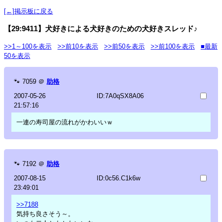
[←]掲示板に戻る
【29:9411】犬好きによる犬好きのための犬好きスレッド♪
>>1～100を表示
>>前10を表示
>>前50を表示
>>前100を表示
■最新
50を表示
🐾
7059
＠
助格
2007-05-26
ID:7A0qSX8A06
21:57:16
一連の寿司屋の流れがかわいいｗ
🐾
7192
＠
助格
2007-08-15
ID:0c56.C1k6w
23:49:01
>>7188
気持ち良さそう～。