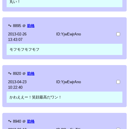
丸い！
🐾
8895
＠
助格
2013-02-26
ID:YjwEwjrAno
13:43:07
モフモフモフモフ
🐾
8920
＠
助格
2013-04-23
ID:YjwEwjrAno
10:22:40
かわええー！笑顔最高だワン！
🐾
8940
＠
助格