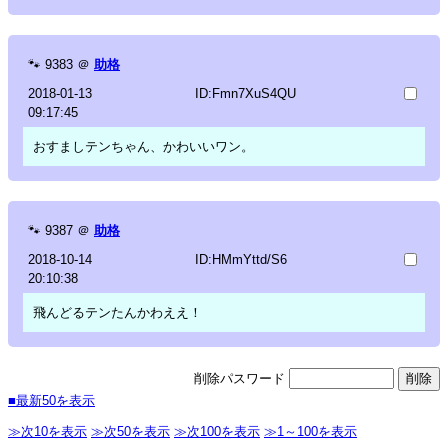
🐾
9383
＠
助格
2018-01-13
ID:Fmn7XuS4QU
09:17:45
おすましテンちゃん、かわいいワン。
🐾
9387
＠
助格
2018-10-14
ID:HMmYttd/S6
20:10:38
飛んどるテンたんかわええ！
削除パスワード
■最新50を表示
≫次10を表示
≫次50を表示
≫次100を表示
≫1～100を表示