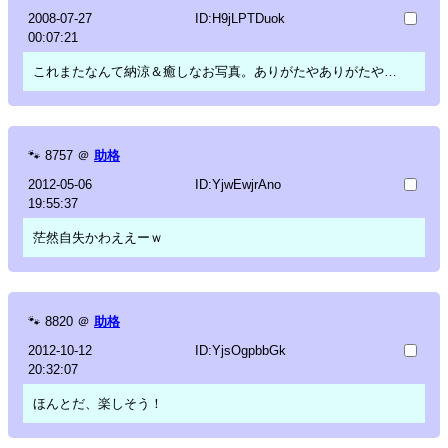
2008-07-27
ID:H9jLPTDuok
00:07:21
これまたなんて納涼＆癒しなお写真。ありがたやありがたや…
🐾
8757
＠
助格
2012-05-06
ID:YjwEwjrAno
19:55:37
茫然自失かわええーｗ
🐾
8820
＠
助格
2012-10-12
ID:YjsOgpbbGk
20:32:07
ほんとだ、楽しそう！