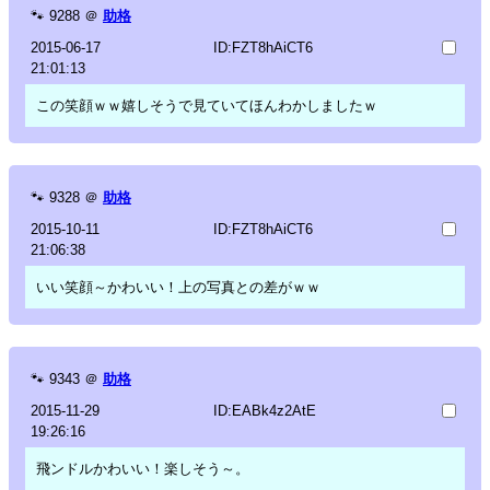
🐾
9288
＠
助格
2015-06-17
ID:FZT8hAiCT6
21:01:13
この笑顔ｗｗ嬉しそうで見ていてほんわかしましたｗ
🐾
9328
＠
助格
2015-10-11
ID:FZT8hAiCT6
21:06:38
いい笑顔～かわいい！上の写真との差がｗｗ
🐾
9343
＠
助格
2015-11-29
ID:EABk4z2AtE
19:26:16
飛ンドルかわいい！楽しそう～。