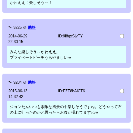
かわええ！楽しそう～！
🐾
9225
＠
助格
2014-06-29
ID:9l8gxSjvTY
22:30:15
みんな楽しそう～かわええ。
プライベートビーチうらやましいｗ
🐾
9284
＠
助格
2015-06-13
ID:FZT8hAiCT6
14:32:42
ジョンたんいつも素敵な風景の中楽しそうですね。どうやって石
の上に行ったのかと思ったらお腹が濡れてますねｗ