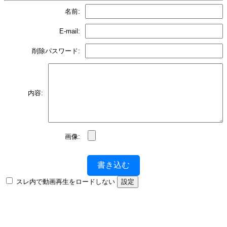
名前:
E-mail:
削除パスワード:
内容:
画像:
書き込む
スレ内で動画再生をロードしない