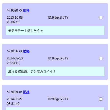
🐾
9020
＠
助格
2013-10-08
ID:9l8gxSjvTY
20:06:43
モテモテー！嬉しそうｗ
🐾
9156
＠
助格
2014-02-10
ID:9l8gxSjvTY
23:23:15
溢れる躍動感。テン君カコイイ！
🐾
9169
＠
助格
2014-03-27
ID:9l8gxSjvTY
08:31:49