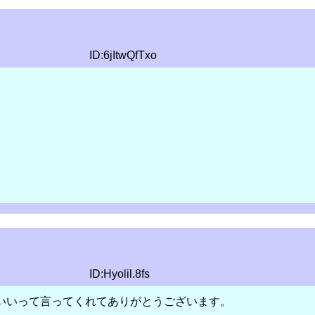
ID:6jItwQfTxo
ID:Hyolil.8fs
かわいいって言ってくれてありがとうございます。