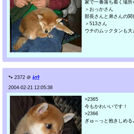
家で一番落ち着く場所
＞おっかさん
部長さんと弟さんの関
＞513さん
ウチのムックタンも大
🐾
2372
＠
ﾑｯｸ
2004-02-21 12:05:38
>2365
今もかわいいです！
>2366
ぎゅ～っと抱きしめる