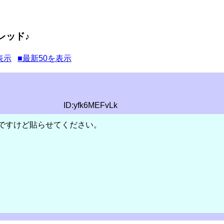
レッド♪
表示
■最新50を表示
ID:yfk6MEFvLk
ですけど貼らせてください。