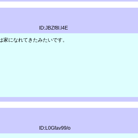
ID:JBZf8l.l4E
は家になれてきたみたいです。
ID:L0Gfav99/o