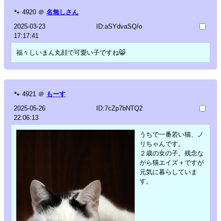
🐾
4920
＠
名無しさん
2025-03-23
ID:aSYdvaSQ/o
17:17:41
福々しいまん丸顔で可愛い子ですね😸
🐾
4921
＠
もーす
2025-05-26
ID:7cZp7bNTQ2
22:06:13
うちで一番若い猫、ノ
リちゃんです。
２歳の女の子。残念な
がら猫エイズ＋ですが
元気に暮らしていま
す。