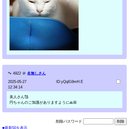
🐾
4922
＠
名無しさん
2025-05-27
ID:yQqlG9mH.E
12:34:14
美人さん🥰
円ちゃんのご加護がありますように🙏🏼
削除パスワード
■最新50を表示