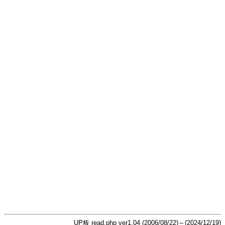
UP板 read.php ver1.04 (2006/08/22)～(2024/12/19)