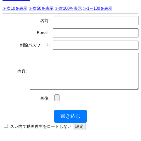
≫次10を表示
≫次50を表示
≫次100を表示
≫1～100を表示
名前:
E-mail:
削除パスワード:
内容:
画像:
書き込む
スレ内で動画再生をロードしない