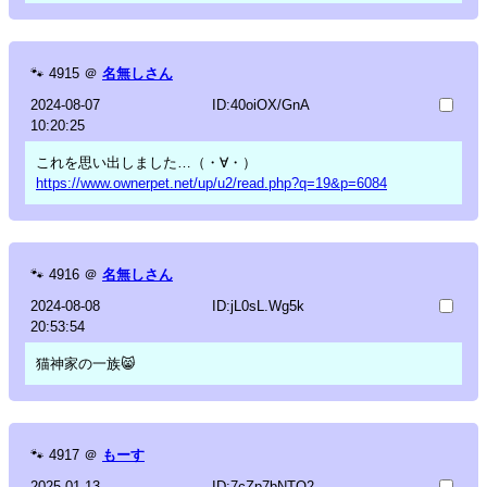
🐾
4915
＠
名無しさん
2024-08-07
ID:40oiOX/GnA
10:20:25
これを思い出しました…（・∀・）
https://www.ownerpet.net/up/u2/read.php?q=19&p=6084
🐾
4916
＠
名無しさん
2024-08-08
ID:jL0sL.Wg5k
20:53:54
猫神家の一族😸
🐾
4917
＠
もーす
2025-01-13
ID:7cZp7bNTQ2