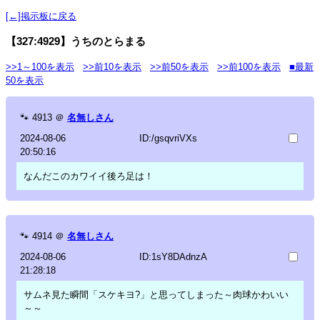
[←]掲示板に戻る
【327:4929】うちのとらまる
>>1～100を表示
>>前10を表示
>>前50を表示
>>前100を表示
■最新
50を表示
🐾
4913
＠
名無しさん
2024-08-06
ID:/gsqvriVXs
20:50:16
なんだこのカワイイ後ろ足は！
🐾
4914
＠
名無しさん
2024-08-06
ID:1sY8DAdnzA
21:28:18
サムネ見た瞬間「スケキヨ?」と思ってしまった～肉球かわいい
～～