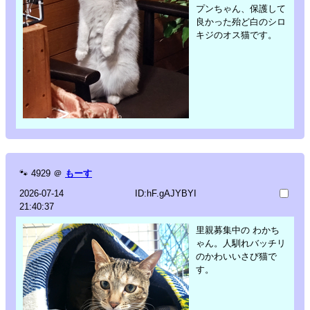
プンちゃん、保護して
良かった殆ど白のシロ
キジのオス猫です。
🐾
4929
＠
もーす
2026-07-14
ID:hF.gAJYBYI
21:40:37
里親募集中の わかち
ゃん。人馴れバッチリ
のかわいいさび猫で
す。