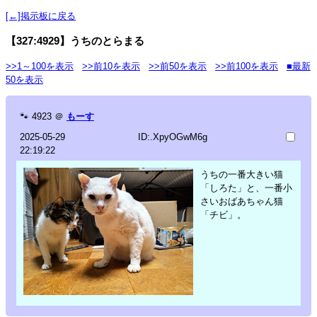
[←]掲示板に戻る
【327:4929】うちのとらまる
>>1～100を表示
>>前10を表示
>>前50を表示
>>前100を表示
■最新
50を表示
🐾
4923
＠
もーす
2025-05-29
ID:.XpyOGwM6g
22:19:22
うちの一番大きい猫
「しろた」と、一番小
さいおばあちゃん猫
「チビ」。