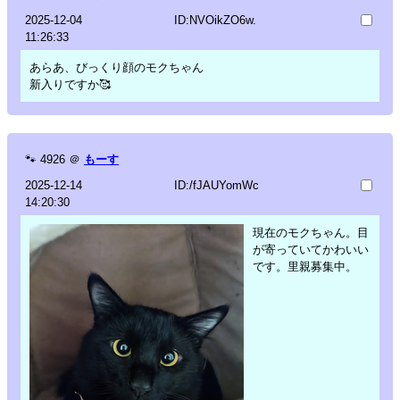
2025-12-04
ID:NVOikZO6w.
11:26:33
あらあ、びっくり顔のモクちゃん
新入りですか🥰
🐾
4926
＠
もーす
2025-12-14
ID:/fJAUYomWc
14:20:30
現在のモクちゃん。目
が寄っていてかわいい
です。里親募集中。