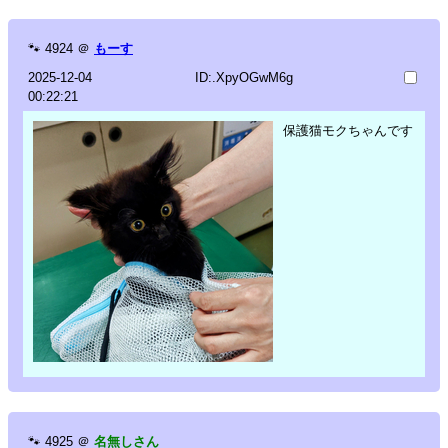
🐾
4924
＠
もーす
2025-12-04
ID:.XpyOGwM6g
00:22:21
保護猫モクちゃんです
🐾
4925
＠
名無しさん