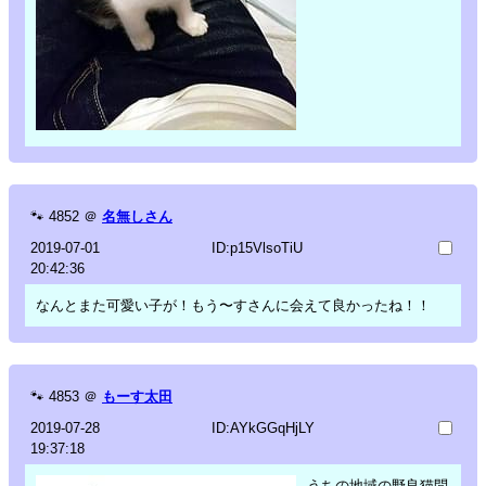
🐾
4852
＠
名無しさん
2019-07-01
ID:p15VlsoTiU
20:42:36
なんとまた可愛い子が！もう〜すさんに会えて良かったね！！
🐾
4853
＠
もーす太田
2019-07-28
ID:AYkGGqHjLY
19:37:18
うちの地域の野良猫問