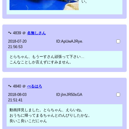
い。
🐾
4839
＠
名無しさん
2018-07-20
ID:ApUwAJRye.
21:56:53
とらちゃん、もうーすさん頑張って下さい…
こんなことしか言えずにすみません。
🐾
4840
＠
べるはろ
2018-08-03
ID:jImJR50sGA
21:51:41
動画拝見しました。とらちゃん、えらいね。
おうちに帰ってまるちゃんとのんびりしたかな。
良いこ良いこだにゃん