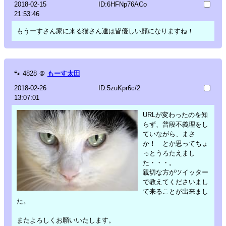
2018-02-15
ID:6HFNp76ACo
21:53:46
もうーすさん家に来る猫さん達は皆優しい顔になりますね！
🐾
4828
＠
もーす太田
2018-02-26
ID:5zuKpr6c/2
13:07:01
URLが変わったのを知
らず、普段不義理をし
ていながら、まさ
か！ とか思ってちょ
っとうろたえまし
た・・・。
親切な方がツイッター
で教えてくださいまし
て来ることが出来まし
た。
またよろしくお願いいたします。