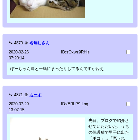
🐾
4870
＠
名無しさん
2020-02-26
ID:sOxwz9RHjs
07:20:14
ぽーちゃん達と一緒にまったりしてるんですかねえ
🐾
4871
＠
もーす
2020-07-29
ID:/ERLP9.Lng
13:07:15
先日、ブログで紹介さ
せていただいた、うち
の保護猫で里子に出た
「ポコ」→「恋（れ