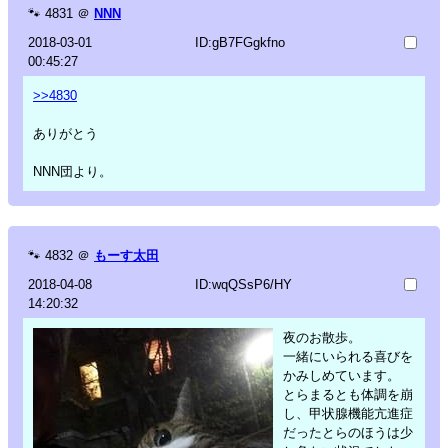
🐾
4831
＠
NNN
2018-03-01
ID:gB7FGgkfno
00:45:27
>>4830
ありがとう
NNN団より。
🐾
4832
＠
もーす太田
2018-04-08
ID:wqQSsP6/HY
14:20:32
夜のお散歩。
一緒にいられる喜びを
かみしめています。
とらまるとも体調を崩
し、甲状腺機能亢進症
だったとらのほうは少