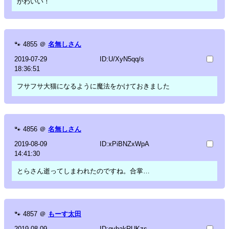
かわいい！
🐾
4855
＠
名無しさん
2019-07-29
ID:U/XyN5qq/s
18:36:51
フサフサ大猫になるように魔法をかけておきました
🐾
4856
＠
名無しさん
2019-08-09
ID:xPiBNZxWpA
14:41:30
とらさん逝ってしまわれたのですね。合掌…
🐾
4857
＠
もーす太田
2019-08-09
ID:qyhakRUKzs