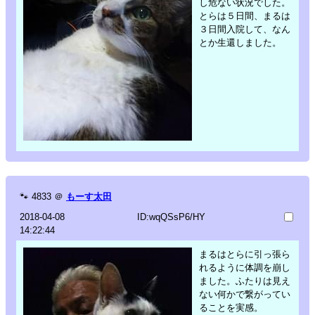
し危ない状況でした。
とらは５日間、まるは
３日間入院して、なん
とか生還しました。
🐾
4833
＠
もーす太田
2018-04-08
ID:wqQSsP6/HY
14:22:44
まるはとらに引っ張ら
れるように体調を崩し
ました。ふたりは見え
ない何かで繋がってい
ることを実感。