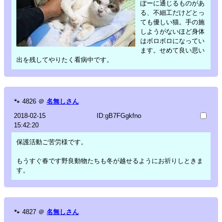
ぽーに通じるものがあ
る、不細工だけどとっ
ても優しい猫。手の施
しようがないほど身体
はボロボロになってい
ます。せめて良い思い
出を残してやりたく看病中です。
🐾
4826
＠
名無しさん
2018-02-15
ID:gB7FGgkfno
15:42:20
保護活動ご苦労様です。
もうすぐ春です野良動物たちも冬が越せるようにお祈りしときま
す。
🐾
4827
＠
名無しさん