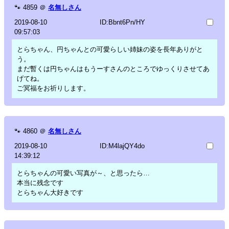
🐾
4859
＠
名無しさん
2019-08-10
ID:Bbnt6Pn/HY
09:57:03
とらちゃん、円ちゃんとの可愛らしい姉妹の姿を長年ありがと
う。
まだ暫くは円ちゃんはもうーすさんのところでゆっくりさせてあ
げてね。
ご冥福をお祈りします。
🐾
4860
＠
名無しさん
2019-08-10
ID:M4lajQY4do
14:39:12
とらちゃんの可愛い写真が～、と思ったら…
本当に残念です
とらちゃん大好きです