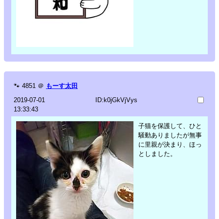
🐾
4851
＠
もーす太田
2019-07-01
ID:k0jGkVjVys
13:33:43
子猫を保護して、ひと
騒動ありましたが無事
に里親が決まり、ほっ
としました。