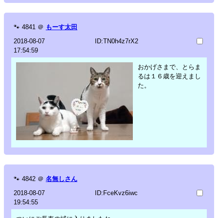
🐾
4841
＠
もーす太田
2018-08-07
ID:TN0h4z7rX2
17:54:59
おかげさまで、とらま
るは１６歳を迎えまし
た。
🐾
4842
＠
名無しさん
2018-08-07
ID:FceKvz6iwc
19:54:55