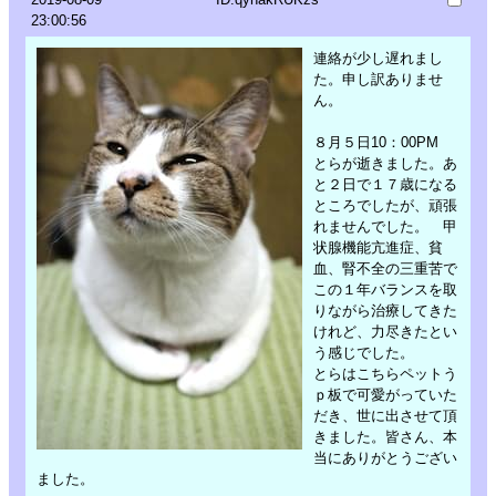
23:00:56
連絡が少し遅れまし
た。申し訳ありませ
ん。
８月５日10：00PM
とらが逝きました。あ
と２日で１７歳になる
ところでしたが、頑張
れませんでした。 甲
状腺機能亢進症、貧
血、腎不全の三重苦で
この１年バランスを取
りながら治療してきた
けれど、力尽きたとい
う感じでした。
とらはこちらペットう
ｐ板で可愛がっていた
だき、世に出させて頂
きました。皆さん、本
当にありがとうござい
ました。