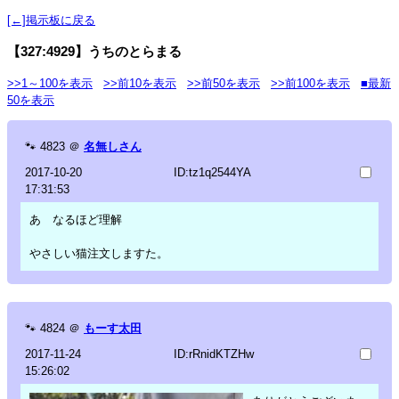
[←]掲示板に戻る
【327:4929】うちのとらまる
>>1～100を表示
>>前10を表示
>>前50を表示
>>前100を表示
■最新
50を表示
🐾
4823
＠
名無しさん
2017-10-20
ID:tz1q2544YA
17:31:53
あ なるほど理解
やさしい猫注文しますた。
🐾
4824
＠
もーす太田
2017-11-24
ID:rRnidKTZHw
15:26:02