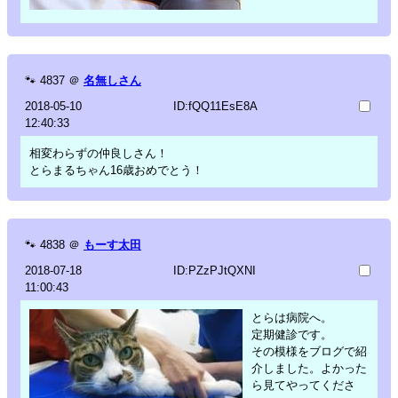
🐾
4837
＠
名無しさん
2018-05-10
ID:fQQ11EsE8A
12:40:33
相変わらずの仲良しさん！
とらまるちゃん16歳おめでとう！
🐾
4838
＠
もーす太田
2018-07-18
ID:PZzPJtQXNI
11:00:43
とらは病院へ。
定期健診です。
その模様をブログで紹
介しました。よかった
ら見てやってくださ