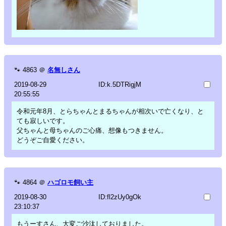
🐾
4863
＠
名無しさん
2019-08-29
ID:k.5DTRigjM
20:55:55
令和元年8月、とらちゃんとまるちゃんが相次いで亡くなり、と
ても寂しいです。
父ちゃんと母ちゃんのご心痛、想像もつきません。
どうぞご自愛ください。
🐾
4864
＠
ハゴロモ飼い主
2019-08-30
ID:fl2zUy0gOk
23:10:37
もうーすさん、大変ご沙汰しておりました。