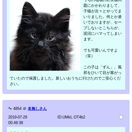
題にかかわりまして、
子猫が次々とやってま
いりました。何とか凌
いでおりますが、セー
ブしないとこちらが、
泥沼にハマってしまい
ます。
でも可愛いんですよ
（笑）
この子は「ずん」。風
邪をひいて目が塞がっ
ていたので保護しました。新しいおうちに行けたのでご安心くだ
さい。
🐾
4854
＠
名無しさん
2019-07-29
ID:UMkL.OT4b2
00:49:38