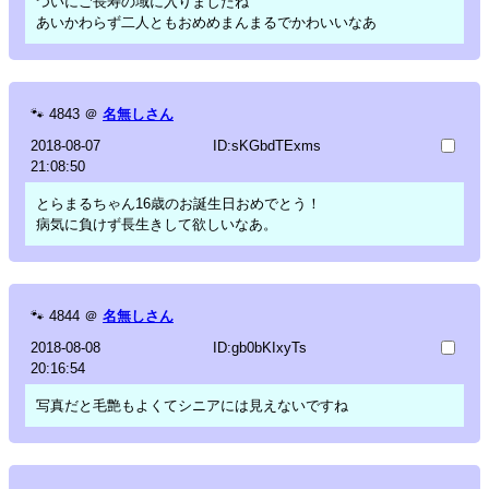
ついにご長寿の域に入りましたね
あいかわらず二人ともおめめまんまるでかわいいなあ
🐾
4843
＠
名無しさん
2018-08-07
ID:sKGbdTExms
21:08:50
とらまるちゃん16歳のお誕生日おめでとう！
病気に負けず長生きして欲しいなあ。
🐾
4844
＠
名無しさん
2018-08-08
ID:gb0bKIxyTs
20:16:54
写真だと毛艶もよくてシニアには見えないですね