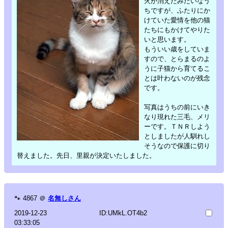
火が消えたみたいなう
ちですが、ふたりにか
けていた愛情を他の猫
たちにもかけてやりた
いと思います。
もういい歳をしていま
すので、とらまるのよ
うに子猫から育てるこ
とは叶わないのが残念
です。
写真はうちの前にいき
なり現れた三毛、メリ
ーです。ＴＮＲしよう
としましたが人馴れし
そうなので保護に切り
替えました。先日、里親が決定いたしました。
🐾
4867
＠
名無しさん
2019-12-23
ID:UMkL.OT4b2
03:33:05