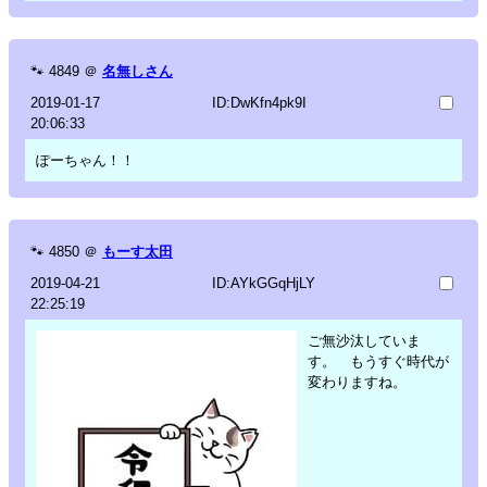
🐾
4849
＠
名無しさん
2019-01-17
ID:DwKfn4pk9I
20:06:33
ぽーちゃん！！
🐾
4850
＠
もーす太田
2019-04-21
ID:AYkGGqHjLY
22:25:19
ご無沙汰していま
す。 もうすぐ時代が
変わりますね。