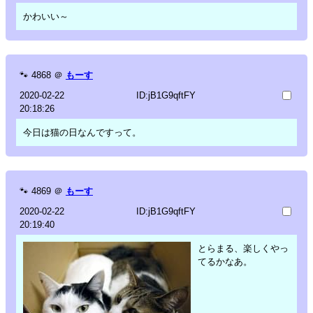
かわいい～
🐾
4868
＠
もーす
2020-02-22
ID:jB1G9qftFY
20:18:26
今日は猫の日なんですって。
🐾
4869
＠
もーす
2020-02-22
ID:jB1G9qftFY
20:19:40
とらまる、楽しくやっ
てるかなあ。