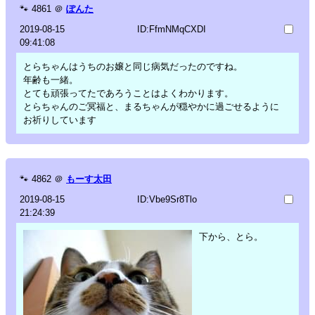
🐾
4861
＠
ぽんた
2019-08-15
ID:FfmNMqCXDI
09:41:08
とらちゃんはうちのお嬢と同じ病気だったのですね。
年齢も一緒。
とても頑張ってたであろうことはよくわかります。
とらちゃんのご冥福と、まるちゃんが穏やかに過ごせるように
お祈りしています
🐾
4862
＠
もーす太田
2019-08-15
ID:Vbe9Sr8Tlo
21:24:39
下から、とら。