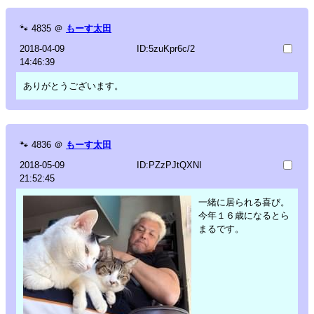
🐾
4835
＠
もーす太田
2018-04-09
ID:5zuKpr6c/2
14:46:39
ありがとうございます。
🐾
4836
＠
もーす太田
2018-05-09
ID:PZzPJtQXNI
21:52:45
一緒に居られる喜び。
今年１６歳になるとら
まるです。