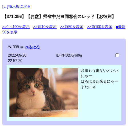
[←]掲示板に戻る
【371:386】【お盆】帰省中だヨ同窓会スレッド【お彼岸】
>>1～100を表示
>>前10を表示
>>前50を表示
>>前100を表示
■最新
50を表示
🐾
338
＠
べるはろ
2022-09-26
ID:PP8BXybI9g
22:57:20
台風もう来ないといい
にゃー
はろはまた来るにゃー
またにゃ