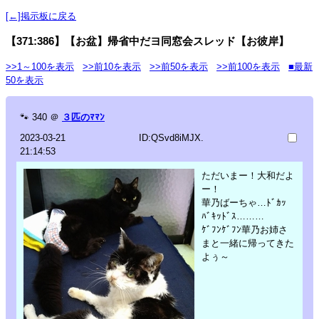
[←]掲示板に戻る
【371:386】【お盆】帰省中だヨ同窓会スレッド【お彼岸】
>>1～100を表示
>>前10を表示
>>前50を表示
>>前100を表示
■最新
50を表示
🐾
340
＠
３匹のﾏﾏﾝ
2023-03-21
ID:QSvd8iMJX.
21:14:53
ただいまー！大和だよ
ー！
華乃ばーちゃ…ﾄﾞｶｯ
ﾊﾞｷｯﾄﾞｽ………
ｹﾞﾌﾝｹﾞﾌﾝ華乃お姉さ
まと一緒に帰ってきた
よぅ～