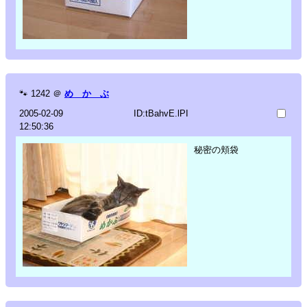
🐾
1242
＠
め か ぶ
2005-02-09
ID:tBahvE.lPI
12:50:36
秘密の頬袋