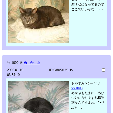
箱？状になってるので
ここでいいかな・・・
🐾
1099
＠
め か ぶ
2005-01-10
ID:0a8VXUKjHo
03:34:19
おやすみヽ(´ー｀)ノ
>>1093
めかぶもたまにこめび
つﾀﾝになります結構迷
惑なんですよね｡･ﾟ･(ﾉ
Д`)･ﾟ･｡