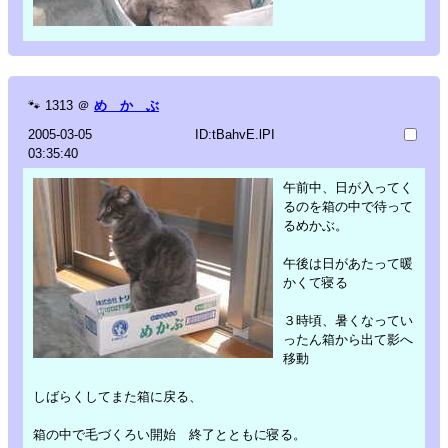
🐾
1313
＠
め か ぶ
2005-03-05
ID:tBahvE.lPI
03:35:40
午前中、日が入ってく
るのを箱の中で待って
るめかぶ。
午後は日があたって暖
かくて寝る
３時頃、暑くなってい
ったん箱から出て影へ
移動
しばらくしてまた箱に戻る、
箱の中で毛づくろい開始 終了とともに寝る。