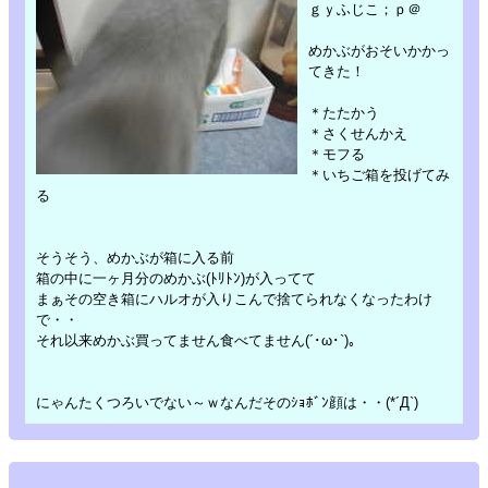
ｇｙふじこ；ｐ＠
めかぶがおそいかかっ
てきた！
＊たたかう
＊さくせんかえ
＊モフる
＊いちご箱を投げてみ
る
そうそう、めかぶが箱に入る前
箱の中に一ヶ月分のめかぶ(ﾄﾘﾄﾝ)が入ってて
まぁその空き箱にハルオが入りこんで捨てられなくなったわけ
で・・
それ以来めかぶ買ってません食べてません(´･ω･`)。
にゃんたくつろいでない～ｗなんだそのｼｮﾎﾞﾝ顔は・・(*´Д`)