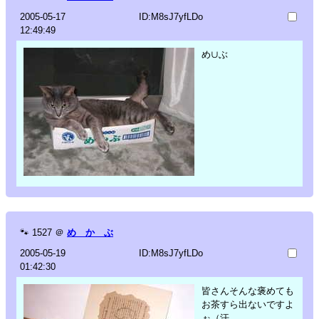
2005-05-17
ID:M8sJ7yfLDo
12:49:49
め∪ぶ
🐾
1527
＠
め か ぶ
2005-05-19
ID:M8sJ7yfLDo
01:42:30
皆さんそんな褒めても
お茶すら出ないですよ
ぉ（汗