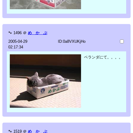
🐾
1496
＠
め か ぶ
2005-04-29
ID:0a8VXUKjHo
02:17:34
ベランダにて。。。。
🐾
1519
＠
め か ぶ