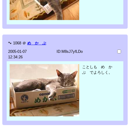
🐾
1068
＠
め か ぶ
2005-01-07
ID:M8sJ7yfLDo
12:34:26
ことしも め か
ぶ でよろしく。