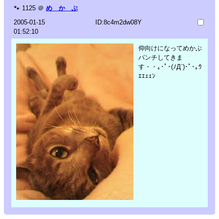
🐾
1125
＠
め か ぶ
2005-01-15
ID:8c4m2dw08Y
01:52:10
仰向けになってめかぶ
パンチしてきま
す・・｡･ﾟ･(ﾉД`)･ﾟ･｡ｳ
ｴｴｪｪﾝ