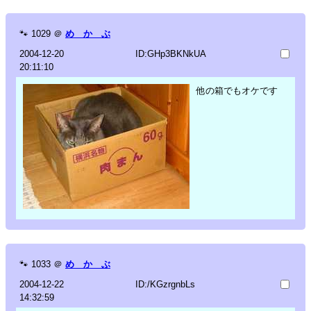
🐾
1029
＠
め か ぶ
2004-12-20
ID:GHp3BKNkUA
20:11:10
他の箱でもオケです
🐾
1033
＠
め か ぶ
2004-12-22
ID:/KGzrgnbLs
14:32:59