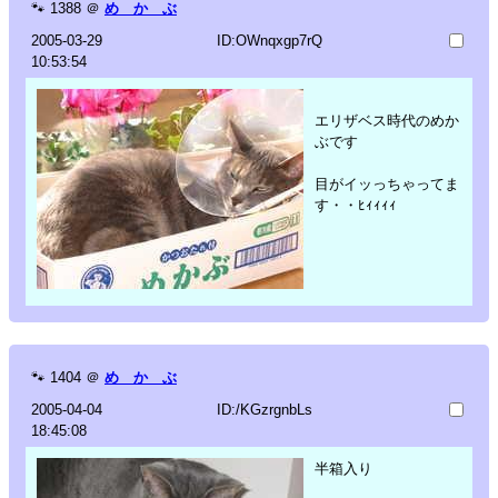
🐾
1388
＠
め か ぶ
2005-03-29
ID:OWnqxgp7rQ
10:53:54
エリザベス時代のめか
ぶです
目がイッっちゃってま
す・・ﾋｨｨｨｨ
🐾
1404
＠
め か ぶ
2005-04-04
ID:/KGzrgnbLs
18:45:08
半箱入り