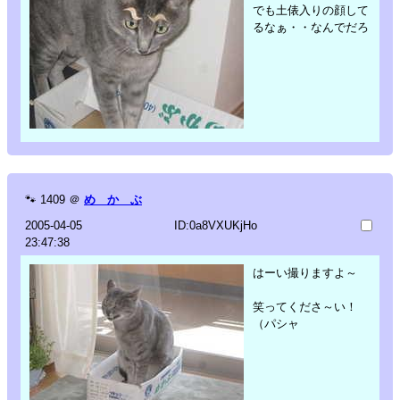
でも土俵入りの顔して
るなぁ・・なんでだろ
🐾
1409
＠
め か ぶ
2005-04-05
ID:0a8VXUKjHo
23:47:38
はーい撮りますよ～
笑ってくださ～い！
（パシャ