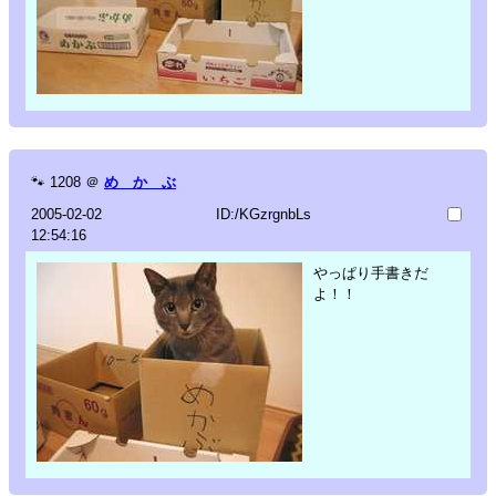
🐾
1208
＠
め か ぶ
2005-02-02
ID:/KGzrgnbLs
12:54:16
やっぱり手書きだ
よ！！