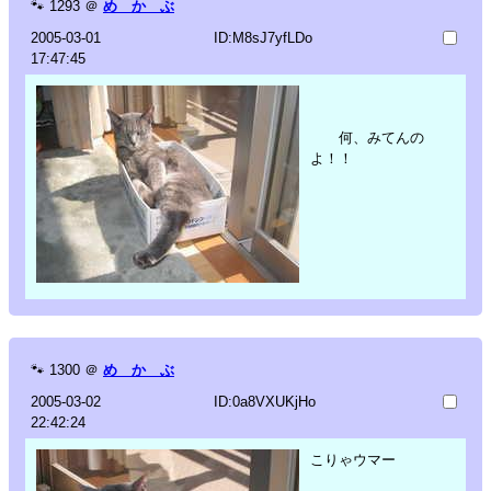
🐾
1293
＠
め か ぶ
2005-03-01
ID:M8sJ7yfLDo
17:47:45
何、みてんの
よ！！
🐾
1300
＠
め か ぶ
2005-03-02
ID:0a8VXUKjHo
22:42:24
こりゃウマー