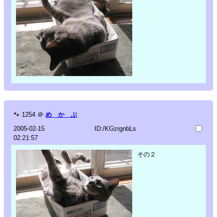
🐾
1254
＠
め か ぶ
2005-02-15
ID:/KGzrgnbLs
02:21:57
その２