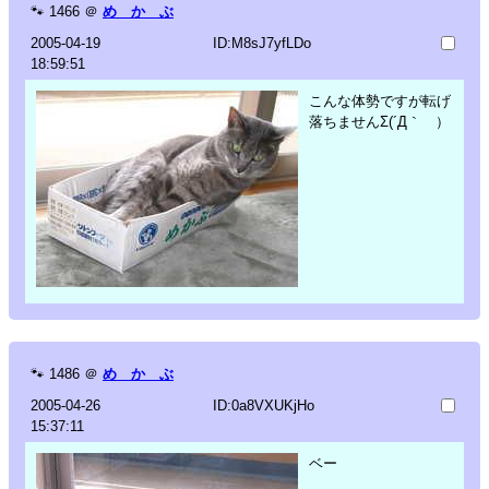
🐾
1466
＠
め か ぶ
2005-04-19
ID:M8sJ7yfLDo
18:59:51
こんな体勢ですが転げ
落ちませんΣ(´Д｀ ）
🐾
1486
＠
め か ぶ
2005-04-26
ID:0a8VXUKjHo
15:37:11
ベー