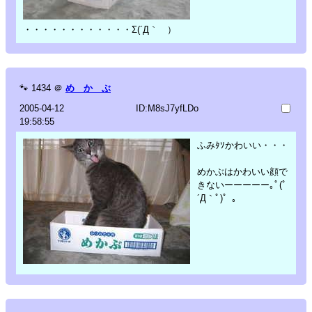
・・・・・・・・・・・・Σ(´Д｀ ）
🐾
1434
＠
め か ぶ
2005-04-12
ID:M8sJ7yfLDo
19:58:55
ふみﾀｿかわいい・・・
めかぶはかわいい顔で
きないーーーーー｡ﾟ(ﾟ
´Д｀ﾟ)゜｡