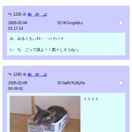
🐾
1225
＠
め か ぶ
2005-02-04
ID:/KGzrgnbLs
01:17:14
み、みるくちぃﾀﾑ・・ハァハァ
い ち ごって誰よ！！図々しそうねっ
🐾
1240
＠
め か ぶ
2005-02-08
ID:0a8VXUKjHo
04:49:41
ｚｚｚｚ