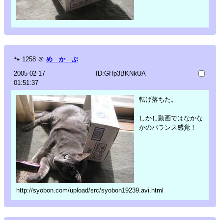
🐾
1258
＠
め か ぶ
2005-02-17
ID:GHp3BKNkUA
01:51:37
転げ落ちた。
しかし動画ではなかな
かのバランス感覚！
http://syobon.com/upload/src/syobon19239.avi.html