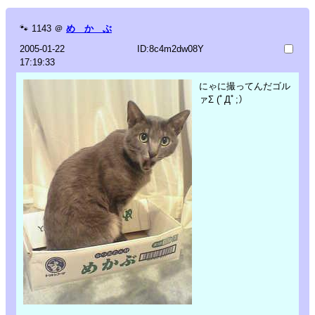
🐾
1143
＠
め か ぶ
2005-01-22
ID:8c4m2dw08Y
17:19:33
にゃに撮ってんだゴル
ァΣ (ﾟДﾟ;）