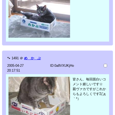
🐾
1491
＠
め か ぶ
2005-04-27
ID:0a8VXUKjHo
20:17:51
皆さん、毎回面白いコ
メント嬉しいです☆
親ヴァカですがこれか
らもよろしくですΣ(´д
｀*）