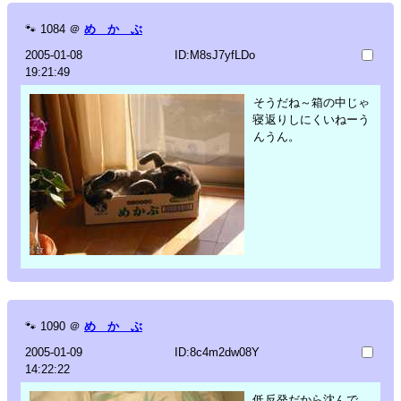
🐾
1084
＠
め か ぶ
2005-01-08
ID:M8sJ7yfLDo
19:21:49
そうだね～箱の中じゃ
寝返りしにくいねーう
んうん。
🐾
1090
＠
め か ぶ
2005-01-09
ID:8c4m2dw08Y
14:22:22
低反発だから沈んで