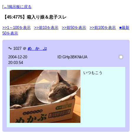
[←]掲示板に戻る
【45:4775】箱入り娘＆息子スレ
>>1～100を表示
>>前10を表示
>>前50を表示
>>前100を表示
■最新
50を表示
🐾
1027
＠
め か ぶ
2004-12-20
ID:GHp3BKNkUA
20:03:54
いつもこう