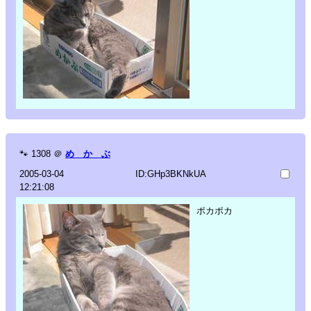
🐾
1308
＠
め か ぶ
2005-03-04
ID:GHp3BKNkUA
12:21:08
ポカポカ