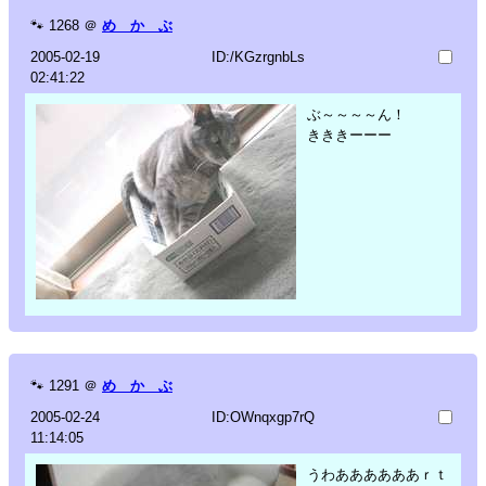
🐾
1268
＠
め か ぶ
2005-02-19
ID:/KGzrgnbLs
02:41:22
ぶ～～～～ん！
きききーーー
🐾
1291
＠
め か ぶ
2005-02-24
ID:OWnqxgp7rQ
11:14:05
うわああああああｒｔ