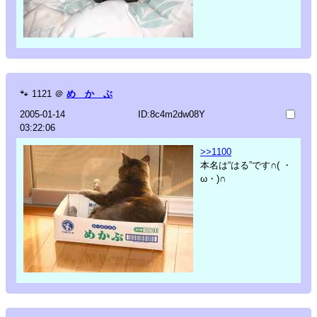
🐾
1121
＠
め か ぶ
2005-01-14
ID:8c4m2dw08Y
03:22:06
>>1100
本名は“はる”です∩( ・
ω・)∩