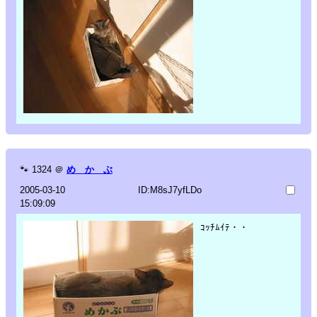
🐾
1324
＠
め か ぶ
2005-03-10
ID:M8sJ7yfLDo
15:09:09
ｺｯﾁﾑｲﾃ・・