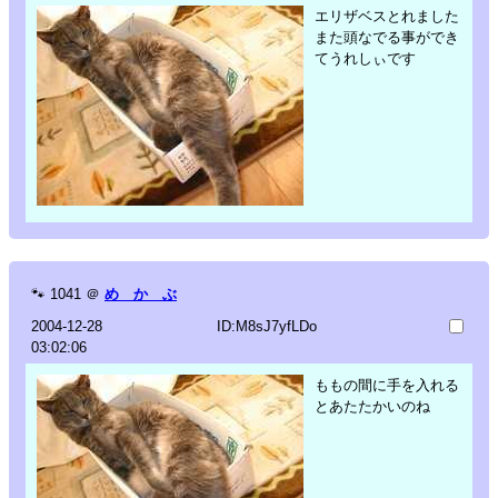
エリザベスとれました
また頭なでる事ができ
てうれしぃです
🐾
1041
＠
め か ぶ
2004-12-28
ID:M8sJ7yfLDo
03:02:06
ももの間に手を入れる
とあたたかいのね