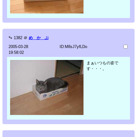
🐾
1382
＠
め か ぶ
2005-03-28
ID:M8sJ7yfLDo
19:58:02
まぁいつもの姿で
す・・・。