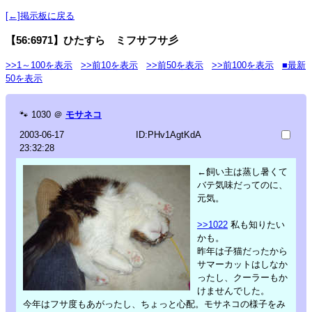
[←]掲示板に戻る
【56:6971】ひたすら ミフサフサ彡
>>1～100を表示
>>前10を表示
>>前50を表示
>>前100を表示
■最新
50を表示
🐾
1030
＠
モサネコ
2003-06-17
ID:PHv1AgtKdA
23:32:28
←飼い主は蒸し暑くて
バテ気味だってのに、
元気。
>>1022
私も知りたい
かも。
昨年は子猫だったから
サマーカットはしなか
ったし、クーラーもか
けませんでした。
今年はフサ度もあがったし、ちょっと心配。モサネコの様子をみ