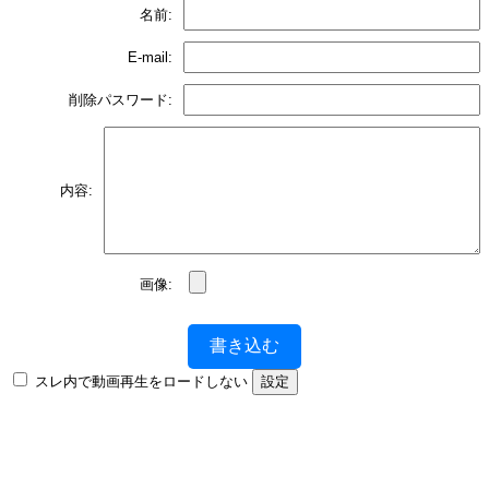
名前:
E-mail:
削除パスワード:
内容:
画像:
書き込む
スレ内で動画再生をロードしない