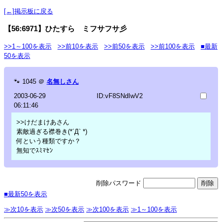
[←]掲示板に戻る
【56:6971】ひたすら ミフサフサ彡
>>1～100を表示
>>前10を表示
>>前50を表示
>>前100を表示
■最新
50を表示
🐾
1045
＠
名無しさん
2003-06-29
ID:vF8SNdIwV2
06:11:46
>>けだまけあさん
素敵過ぎる襟巻き(*´Д` *)
何という種類ですか？
無知でｽﾐﾏｾﾝ
削除パスワード
■最新50を表示
≫次10を表示
≫次50を表示
≫次100を表示
≫1～100を表示