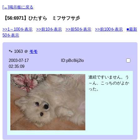
[←]掲示板に戻る
【56:6971】ひたすら ミフサフサ彡
>>1～100を表示
>>前10を表示
>>前50を表示
>>前100を表示
■最新
50を表示
🐾
1063
＠
モモ
2003-07-17
ID:pBc8iij2lo
02:35:09
連続ですいません。う
～ん、こっちのがよか
った。