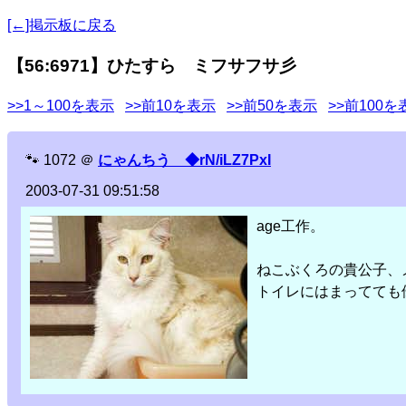
[←]掲示板に戻る
【56:6971】ひたすら ミフサフサ彡
>>1～100を表示
>>前10を表示
>>前50を表示
>>前100を
🐾
1072
＠
にゃんちう ◆rN/iLZ7PxI
2003-07-31 09:51:58
age工作。
ねこぶくろの貴公子、
トイレにはまってても