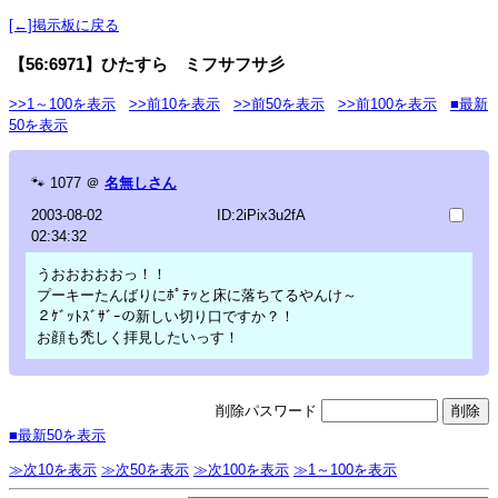
[←]掲示板に戻る
【56:6971】ひたすら ミフサフサ彡
>>1～100を表示
>>前10を表示
>>前50を表示
>>前100を表示
■最新
50を表示
🐾
1077
＠
名無しさん
2003-08-02
ID:2iPix3u2fA
02:34:32
うおおおおおっ！！
プーキーたんばりにﾎﾟﾃｯと床に落ちてるやんけ～
２ｹﾞｯﾄｽﾞｻﾞｰの新しい切り口ですか？！
お顔も禿しく拝見したいっす！
削除パスワード
■最新50を表示
≫次10を表示
≫次50を表示
≫次100を表示
≫1～100を表示