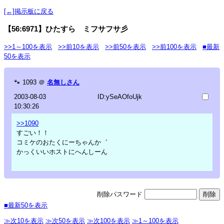
[←]掲示板に戻る
【56:6971】ひたすら ミフサフサ彡
>>1～100を表示
>>前10を表示
>>前50を表示
>>前100を表示
■最新
50を表示
🐾
1093
＠
名無しさん
2003-08-03
ID:ySeAOfoUjk
10:30:26
>>1090
すごい！！
コミケのおたくにーちゃんか゛
かっくいいホストにへんしーん
削除パスワード
■最新50を表示
≫次10を表示
≫次50を表示
≫次100を表示
≫1～100を表示