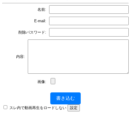
名前:
E-mail:
削除パスワード:
内容:
画像:
書き込む
スレ内で動画再生をロードしない