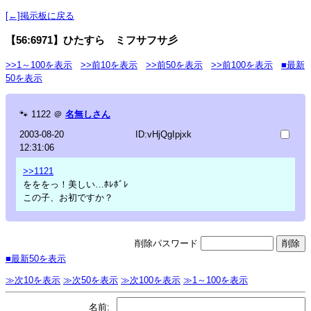
[←]掲示板に戻る
【56:6971】ひたすら ミフサフサ彡
>>1～100を表示
>>前10を表示
>>前50を表示
>>前100を表示
■最新
50を表示
🐾
1122
＠
名無しさん
2003-08-20
ID:vHjQgIpjxk
12:31:06
>>1121
をををっ！美しい…ﾎﾚﾎﾞﾚ
この子、お初ですか？
削除パスワード
■最新50を表示
≫次10を表示
≫次50を表示
≫次100を表示
≫1～100を表示
名前: