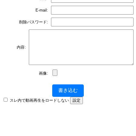
E-mail:
削除パスワード:
内容:
画像:
書き込む
スレ内で動画再生をロードしない