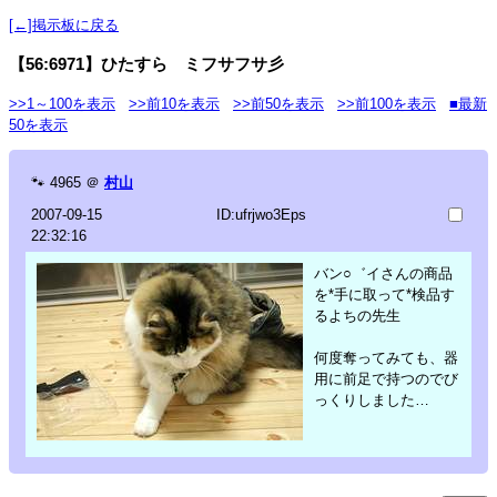
[←]掲示板に戻る
【56:6971】ひたすら ミフサフサ彡
>>1～100を表示
>>前10を表示
>>前50を表示
>>前100を表示
■最新
50を表示
🐾
4965
＠
村山
2007-09-15
ID:ufrjwo3Eps
22:32:16
バン○゛イさんの商品
を*手に取って*検品す
るよちの先生
何度奪ってみても、器
用に前足で持つのでび
っくりしました…