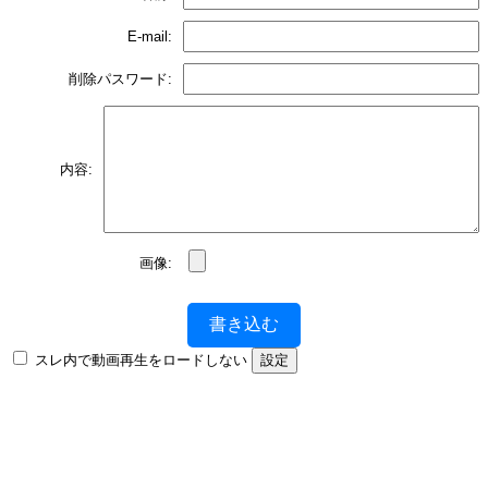
E-mail:
削除パスワード:
内容:
画像:
書き込む
スレ内で動画再生をロードしない