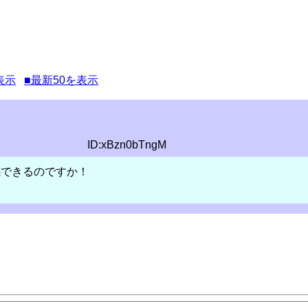
表示
■最新50を表示
ID:xBzn0bTngM
感できるのですか！