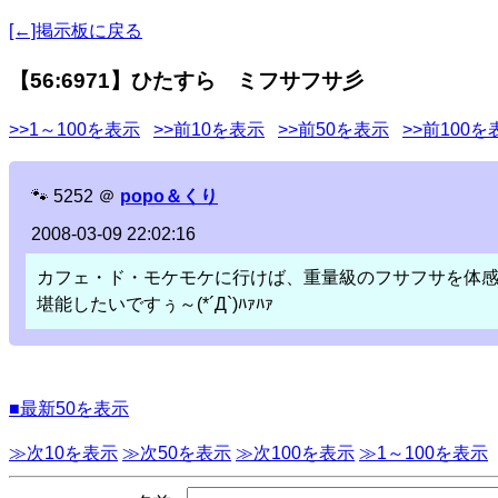
[←]掲示板に戻る
【56:6971】ひたすら ミフサフサ彡
>>1～100を表示
>>前10を表示
>>前50を表示
>>前100を
🐾
5252
＠
popo＆くり
2008-03-09 22:02:16
カフェ・ド・モケモケに行けば、重量級のフサフサを体
堪能したいですぅ～(*´Д`)ﾊｧﾊｧ
■最新50を表示
≫次10を表示
≫次50を表示
≫次100を表示
≫1～100を表示