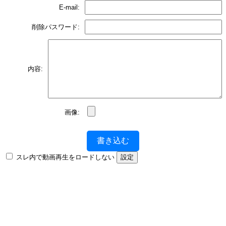
E-mail:
削除パスワード:
内容:
画像:
書き込む
スレ内で動画再生をロードしない