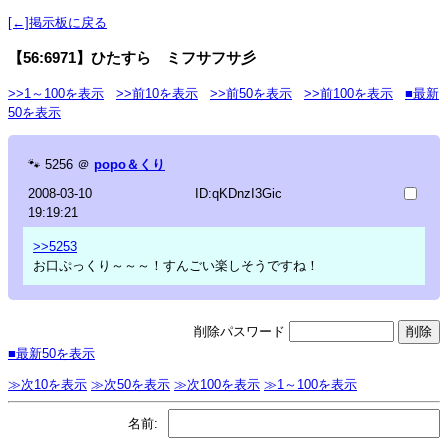
[←]掲示板に戻る
【56:6971】ひたすら ミフサフサ彡
>>1～100を表示
>>前10を表示
>>前50を表示
>>前100を表示
■最新
50を表示
🐾
5256
＠
popo＆くり
2008-03-10
ID:qKDnzI3Gic
19:19:21
>>5253
お口ぷっくり～～～！すんごい楽しそうですね！
削除パスワード
■最新50を表示
≫次10を表示
≫次50を表示
≫次100を表示
≫1～100を表示
名前: