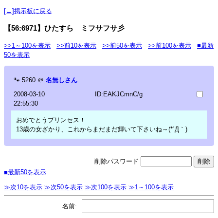
[←]掲示板に戻る
【56:6971】ひたすら ミフサフサ彡
>>1～100を表示
>>前10を表示
>>前50を表示
>>前100を表示
■最新
50を表示
🐾
5260
＠
名無しさん
2008-03-10
ID:EAKJCmnC/g
22:55:30
おめでとうプリンセス！
13歳の女ざかり、これからまだまだ輝いて下さいね～(*´Д｀)
削除パスワード
■最新50を表示
≫次10を表示
≫次50を表示
≫次100を表示
≫1～100を表示
名前: