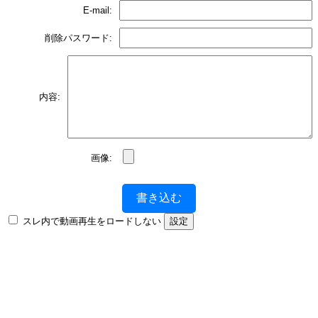
E-mail:
削除パスワード:
内容:
画像:
書き込む
スレ内で動画再生をロードしない