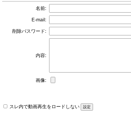
名前:
E-mail:
削除パスワード:
内容:
画像:
スレ内で動画再生をロードしない