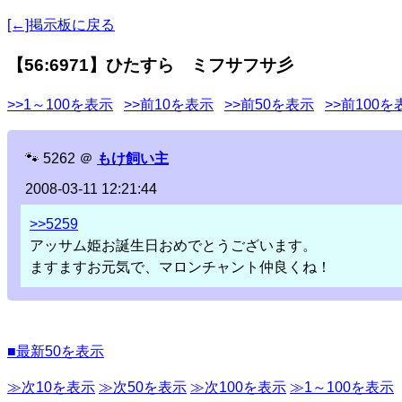
[←]掲示板に戻る
【56:6971】ひたすら ミフサフサ彡
>>1～100を表示
>>前10を表示
>>前50を表示
>>前100を
🐾
5262
＠
もけ飼い主
2008-03-11 12:21:44
>>5259
アッサム姫お誕生日おめでとうございます。
ますますお元気で、マロンチャント仲良くね！
■最新50を表示
≫次10を表示
≫次50を表示
≫次100を表示
≫1～100を表示