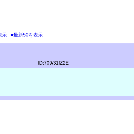
表示
■最新50を表示
ID:709/31fZ2E