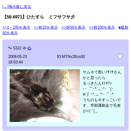
[←]掲示板に戻る
【56:6971】ひたすら ミフサフサ彡
>>1～100を表示
>>前10を表示
>>前50を表示
>>前100を表示
■最新
50を表示
🐾
5322
＠
心
2008-05-23
ID:MTNx2Bzs92
18:03:44
サムネで黒いﾌｻﾌｻさん
かと思ったら
るっきたんｷﾃﾀﾜｧ
ｰ･゜ﾟ･*:.｡.:*･゜(･
∀･)ﾟ･*:.｡.:*･゜ﾟ･*
うちのも今すっごいで
す…早朝運動会で毛束
が○|￣|＿