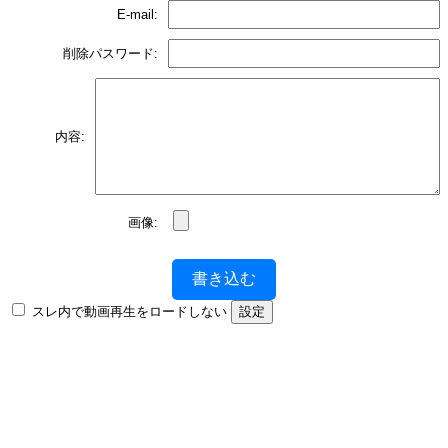
E-mail:
削除パスワード:
内容:
画像:
書き込む
スレ内で動画再生をロードしない