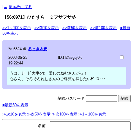
[←]掲示板に戻る
【56:6971】ひたすら ミフサフサ彡
>>1～100を表示
>>前10を表示
>>前50を表示
>>前100を表示
■最新
50を表示
🐾
5324
＠
るっき＆麦
2008-05-23
ID:H2Nsguj0lc
19:22:44
うは、ﾘﾛｰﾄﾞ大事orz 愛しのねむさんがっ！
心さん、そろそろねむさんのご尊顔を拝したいﾃﾞｨｽ･･･
削除パスワード
■最新50を表示
≫次10を表示
≫次50を表示
≫次100を表示
≫1～100を表示
名前: