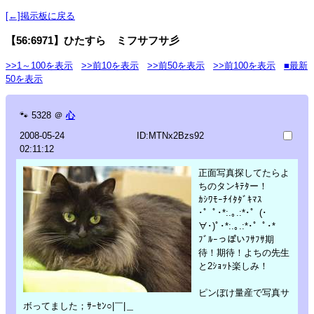
[←]掲示板に戻る
【56:6971】ひたすら ミフサフサ彡
>>1～100を表示
>>前10を表示
>>前50を表示
>>前100を表示
■最新
50を表示
🐾
5328
＠
心
2008-05-24
ID:MTNx2Bzs92
02:11:12
正面写真探してたらよ
ちのタンｷﾃﾀー！
ｶｼﾜﾓｰﾁｲﾀﾀﾞｷﾏｽ
･゜ﾟ･*:.｡.:*･゜(･
∀･)ﾟ･*:.｡.:*･゜ﾟ･*
ﾌﾞﾙｰっぽいﾌｻﾌｻ期
待！期待！よちの先生
と2ｼｮｯﾄ楽しみ！
ピンぼけ量産で写真サ
ボってました；ｻｰｾﾝ○|￣|＿