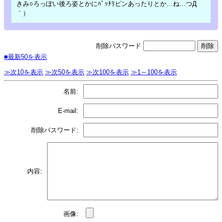
きみ○ろっぽい後ろ姿とかにﾊﾞｯﾁﾘピンあったりとか…ね…つД
｀）
削除パスワード
■最新50を表示
≫次10を表示
≫次50を表示
≫次100を表示
≫1～100を表示
名前:
E-mail:
削除パスワード:
内容:
画像: