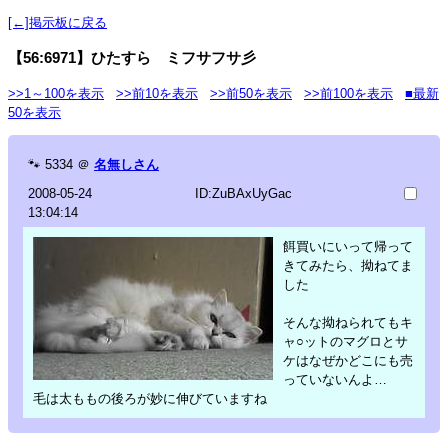
[←]掲示板に戻る
【56:6971】ひたすら ミフサフサ彡
>>1～100を表示
>>前10を表示
>>前50を表示
>>前100を表示
■最新
50を表示
🐾
5334
＠
名無しさん
2008-05-24
ID:ZuBAxUyGac
13:04:14
餌買いにいって帰って
きてみたら、拗ねてま
した
そんな拗ねられてもキ
ャ○ットのマグロとサ
ケはなぜかどこにも売
っていないんよ…
毛は太ももの後ろが妙に伸びていますね