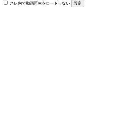
スレ内で動画再生をロードしない