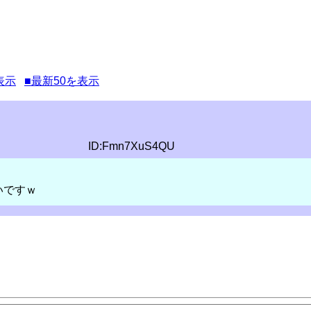
表示
■最新50を表示
ID:Fmn7XuS4QU
いですｗ