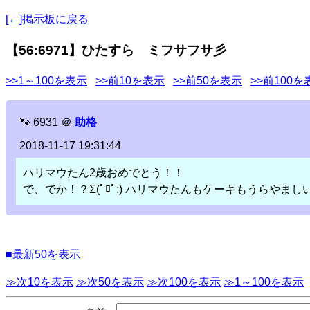
[←]掲示板に戻る
【56:6971】ひたすら ミフサフサ彡
>>1～100を表示
>>前10を表示
>>前50を表示
>>前100を
🐾
6931
＠
助格
2018-11-17 19:31:44
ハリマウたん2歳おめでとう！！
で、でか！？Σ(ﾟﾛﾟ;) ハリマウたんもケーキもうらやまし
■最新50を表示
≫次10を表示
≫次50を表示
≫次100を表示
≫1～100を表示