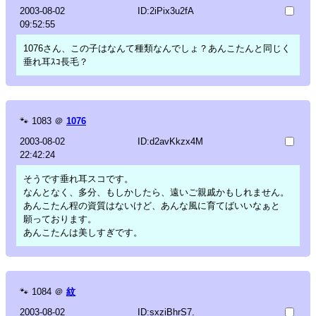
2003-08-02
ID:2iPix3u2fA
09:52:55
1076さん、この子はなんて種類なんでしょ？あんこたんと同じく
垂れ耳ｽｺ長毛？
🐾
1083
＠
1076
2003-08-02
ID:d2avKkzx4M
22:42:24
そうです垂れ耳スコです。
なんとなく、多分、もしかしたら、遠いご親戚かもしれません。
あんこたん程の資質はないけど、あんな風に育てばいいなぁと
願っております。
あんこたんは美しすぎです。
🐾
1084
＠
紋
2003-08-02
ID:sxziBhrS7.