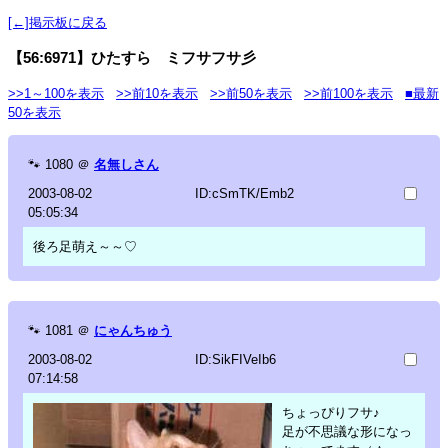
[←]掲示板に戻る
【56:6971】ひたすら ミフサフサ彡
>>1～100を表示
>>前10を表示
>>前50を表示
>>前100を表示
■最新
50を表示
🐾
1080
＠
名無しさん
2003-08-02
ID:cSmTK/Emb2
05:05:34
後ろ足萌え～～♡
🐾
1081
＠
にゃんちゅう
2003-08-02
ID:SikFIVeIb6
07:14:58
ちょっぴりフサ♪
足が不思議な形になっ