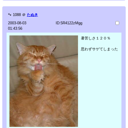
🐾
1088
＠
たぬき
2003-08-03
ID:5R4122zMgg
01:43:56
暑苦しさ１２０％
思わずサゲてしまった