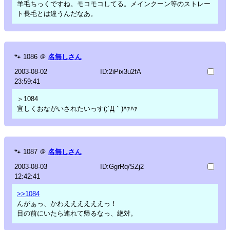
羊毛ちっくですね。モコモコしてる。メインクーン等のストレー
ト長毛とは違うんだなあ。
🐾
1086
＠
名無しさん
2003-08-02
ID:2iPix3u2fA
23:59:41
＞1084
宜しくおながいされたいっす(;´Д｀)ﾊｧﾊｧ
🐾
1087
＠
名無しさん
2003-08-03
ID:GgrRq/SZj2
12:42:41
>>1084
んがぁっ、かわええええええっ！
目の前にいたら連れて帰るなっ、絶対。