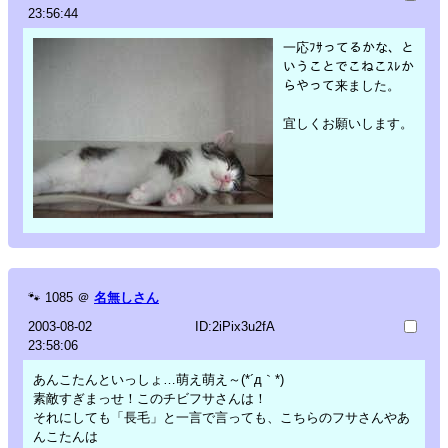
23:56:44
一応ﾌｻってるかな、と
いうことでこねこｽﾚか
らやって来ました。
宜しくお願いします。
🐾
1085
＠
名無しさん
2003-08-02
ID:2iPix3u2fA
23:58:06
あんこたんといっしょ…萌え萌え～(*´д｀*)
素敵すぎまっせ！このチビフサさんは！
それにしても「長毛」と一言で言っても、こちらのフサさんやあ
んこたんは