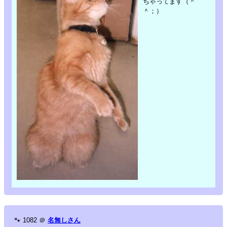
ちゃってます（＾
＾；）
🐾
1082
＠
名無しさん