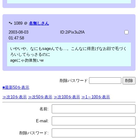
🐾
1089
＠
名無しさん
2003-08-03
ID:2iPix3u2fA
01:47:58
いやいや、なにもsageんでも…。こんなに得意げなお顔で毛づく
ろいしてらっさるのに
ageにゃ勿体無いw
削除パスワード
■最新50を表示
≫次10を表示
≫次50を表示
≫次100を表示
≫1～100を表示
名前:
E-mail:
削除パスワード: