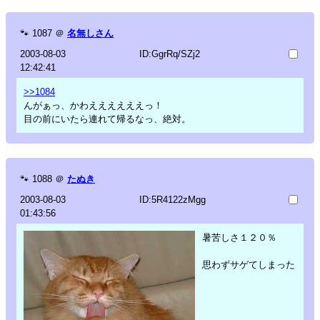
🐾
1087
＠
名無しさん
2003-08-03
ID:GgrRq/SZj2
12:42:41
>>1084
んがぁっ、かわええええええっ！
目の前にいたら連れて帰るなっ、絶対。
🐾
1088
＠
たぬき
2003-08-03
ID:5R4122zMgg
01:43:56
暑苦しさ１２０％
思わずサゲてしまった