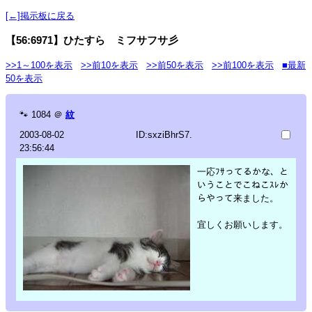
[←]掲示板に戻る
【56:6971】ひたすら ミフサフサ彡
>>1～100を表示
>>前10を表示
>>前50を表示
>>前100を表示
■最新
50を表示
🐾
1084
＠
紋
2003-08-02
ID:sxziBhrS7.
23:56:44
一応ﾌｻってるかな、と
いうことでこねこｽﾚか
らやって来ました。
宜しくお願いします。