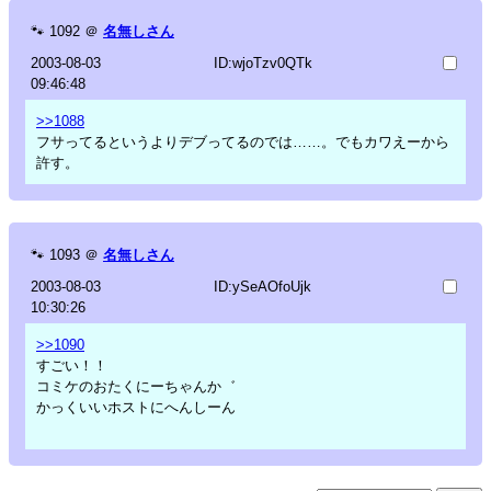
🐾
1092
＠
名無しさん
2003-08-03
ID:wjoTzv0QTk
09:46:48
>>1088
フサってるというよりデブってるのでは……。でもカワえーから
許す。
🐾
1093
＠
名無しさん
2003-08-03
ID:ySeAOfoUjk
10:30:26
>>1090
すごい！！
コミケのおたくにーちゃんか゛
かっくいいホストにへんしーん