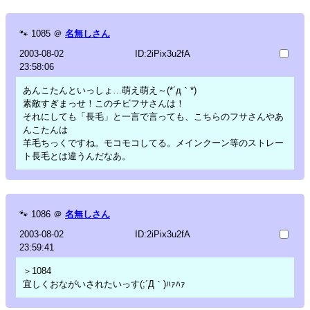
🐾
1085
＠
名無しさん
2003-08-02
ID:2iPix3u2fA
23:58:06
あんこたんといっしょ…萌え萌え～(*´д｀*)
素敵すぎまっせ！このチビフサさんは！
それにしても「長毛」と一言で言っても、こちらのフサさんやあ
んこたんは
羊毛ちっくですね。モコモコしてる。メインクーン等のストレー
ト長毛とは違うんだなあ。
🐾
1086
＠
名無しさん
2003-08-02
ID:2iPix3u2fA
23:59:41
＞1084
宜しくおながいされたいっす(;´Д｀)ﾊｧﾊｧ