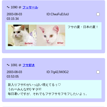
🐾
1090
＠
フッサール
2003-08-03
ID:CfwuFuDJuU
03:15:34
フサの夏・日本の夏！
🐾
1091
＠
フサ好き
2003-08-03
ID:7/g42JW3G2
03:53:05
新入りフサﾀﾝがいっぱい増えてるぅ♡
うわーみんなｶﾜ(･∀･)ｲｲ!
毎日暑いですが、それでもフサフサモフモフしたいよぅ。