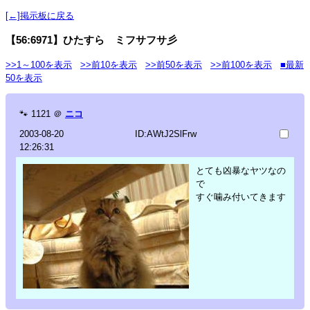
[←]掲示板に戻る
【56:6971】ひたすら ミフサフサ彡
>>1～100を表示
>>前10を表示
>>前50を表示
>>前100を表示
■最新
50を表示
🐾
1121
＠
ニコ
2003-08-20
ID:AWtJ2SlFrw
12:26:31
とても凶暴なヤツなの
で
すぐ噛み付いてきます