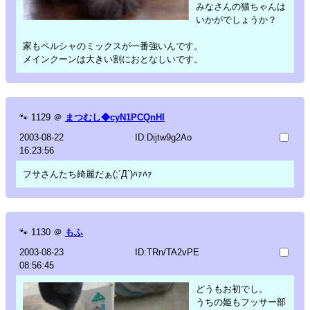
みなさんの猫ちゃんは
いかがでしょうか？
家もペルシャのミックスが一番強いんです。
メインクーンは大きい割におとなしいです。
🐾
1129
＠
まつむし◆cyN1PCQnHI
2003-08-22
ID:Dijtw9g2Ao
16:23:56
フサさんたち綺麗だぁ(;´Д`)ﾊｧﾊｧ
🐾
1130
＠
もふ
2003-08-23
ID:TRn/TA2vPE
08:56:45
どうもお初でし。
うちの姫もフッサー部