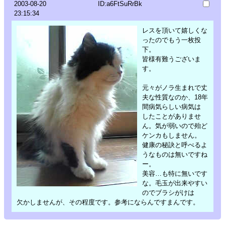
2003-08-20
ID:a6FtSuRrBk
23:15:34
レスを頂いて嬉しくな
ったのでもう一枚投
下。
皆様有難うございま
す。
元々がノラ生まれで丈
夫な性質なのか、18年
間病気らしい病気は
したことがありませ
ん。気が弱いので殆ど
ケンカもしません。
健康の秘訣と呼べるよ
うなものは無いですね
ー。
美容…も特に無いです
な。毛玉が出来やすい
のでブラシがけは
欠かしませんが、その程度です。参考にならんですまんです。