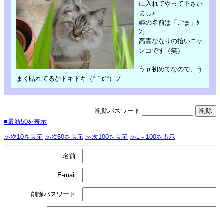
に入れてやって下さい
まし♪
姫の名前は「ごま」ﾀ
ﾝ。
高貴ななりの拾いニャ
ンコです（笑）
うｐ初めてなので、う
まく貼れてるかドキドキ（*｀ε´*）ノ
削除パスワード
■最新50を表示
≫次10を表示
≫次50を表示
≫次100を表示
≫1～100を表示
名前:
E-mail:
削除パスワード: