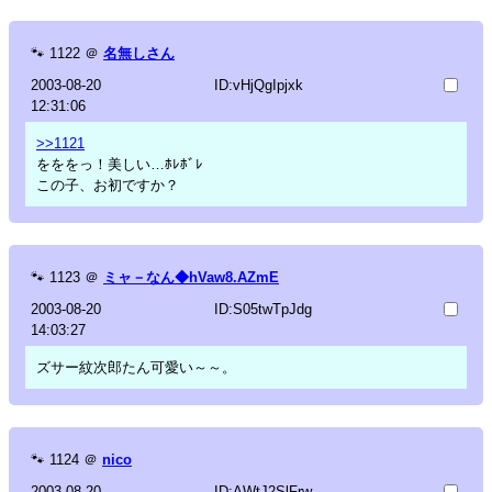
🐾
1122
＠
名無しさん
2003-08-20
ID:vHjQgIpjxk
12:31:06
>>1121
をををっ！美しい…ﾎﾚﾎﾞﾚ
この子、お初ですか？
🐾
1123
＠
ミャ－なん◆hVaw8.AZmE
2003-08-20
ID:S05twTpJdg
14:03:27
ズサー紋次郎たん可愛い～～。
🐾
1124
＠
nico
2003-08-20
ID:AWtJ2SlFrw