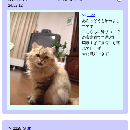
14:52:12
>>1122
あらっどうも始めまし
てです
こちらも里帰りついで
の実家猫です満8歳
凶暴すぎて病院にも連
れていけず
未だ避妊できず
🐾
1125
＠
紋