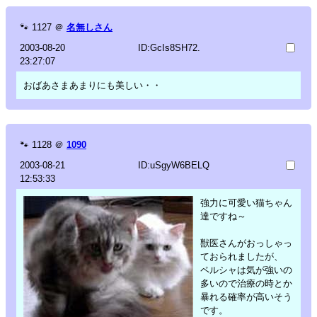
🐾
1127
＠
名無しさん
2003-08-20
ID:GcIs8SH72.
23:27:07
おばあさまあまりにも美しい・・
🐾
1128
＠
1090
2003-08-21
ID:uSgyW6BELQ
12:53:33
強力に可愛い猫ちゃん
達ですね～
獣医さんがおっしゃっ
ておられましたが、
ペルシャは気が強いの
多いので治療の時とか
暴れる確率が高いそう
です。