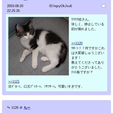
2003-08-20
ID:hqxyOkJxu6
22:25:26
ﾜｸﾜｸ紋さん。
珍しく、静止している
顔が撮れました。
>>1120
ｳﾎｰｯ！！何ですかこれ
は大変嬉しゅうござい
ます！
教えてくださってあり
がとうございました。
ﾃｽﾄ板ですか？
>>1121
目ﾃﾞｶｰｯ、口元ﾌﾟｯｸｰｯ、ﾌｻﾌｻｰｯ。可愛いすぎです。
🐾
1126
＠
ちー