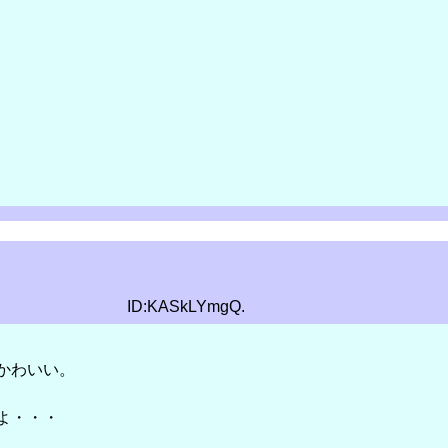
ID:KASkLYmgQ.
かわいい。
よ・・・