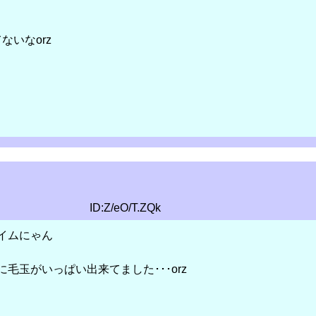
てないなorz
ID:Z/eO/T.ZQk
イムにゃん
毛玉がいっぱい出来てました･･･orz