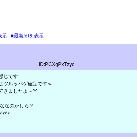
表示
■最新50を表示
ID:PCXgPxTzyc
感じです
はツルッパゲ確定ですｗ
てきましたよ～^^
どんななのかしら？
ｧﾊｧ