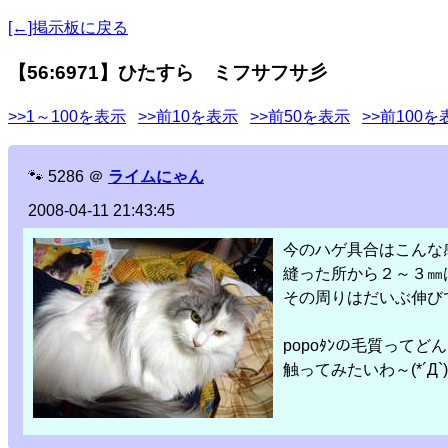
[←]掲示板に戻る
【56:6971】ひたすら ミフサフサ彡
>>1～100を表示
>>前10を表示
>>前50を表示
>>前100を
🐾
5286
＠
ライムにゃん
2008-04-11 21:43:45
今のハゲ具合はこんな
縫った所から２～３㎜
その周りはだいぶ伸び
popoﾀﾝの毛質って
触ってみたいわ～(*´Д`)ﾊ