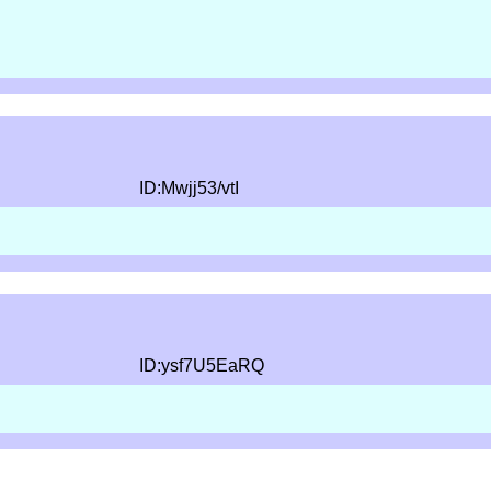
ID:Mwjj53/vtI
ID:ysf7U5EaRQ