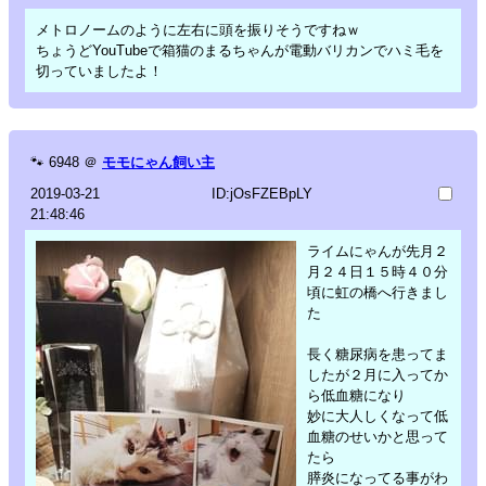
メトロノームのように左右に頭を振りそうですねｗ
ちょうどYouTubeで箱猫のまるちゃんが電動バリカンでハミ毛を
切っていましたよ！
🐾
6948
＠
モモにゃん飼い主
2019-03-21
ID:jOsFZEBpLY
21:48:46
ライムにゃんが先月２
月２４日１５時４０分
頃に虹の橋へ行きまし
た
長く糖尿病を患ってま
したが２月に入ってか
ら低血糖になり
妙に大人しくなって低
血糖のせいかと思って
たら
膵炎になってる事がわ