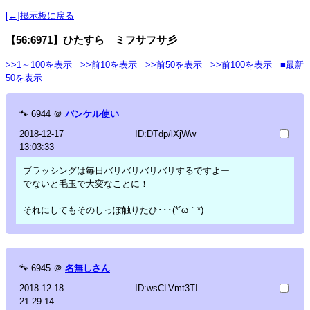
[←]掲示板に戻る
【56:6971】ひたすら ミフサフサ彡
>>1～100を表示
>>前10を表示
>>前50を表示
>>前100を表示
■最新
50を表示
🐾
6944
＠
バンケル使い
2018-12-17
ID:DTdp/lXjWw
13:03:33
ブラッシングは毎日バリバリバリバリするですよー
でないと毛玉で大変なことに！
それにしてもそのしっぽ触りたひ･･･(*´ω｀*)
🐾
6945
＠
名無しさん
2018-12-18
ID:wsCLVmt3TI
21:29:14