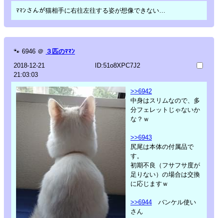
ﾏﾏﾝさんが猫相手に右往左往する姿が想像できない…
🐾
6946
＠
３匹のﾏﾏﾝ
2018-12-21
ID:51o8XPC7J2
21:03:03
>>6942
中身はスリムなので、多
分フェレットじゃないか
な？ｗ
>>6943
尻尾は本体の付属品で
す。
初期不良（フサフサ度が
足りない）の場合は交換
に応じますｗ
>>6944
バンケル使い
さん