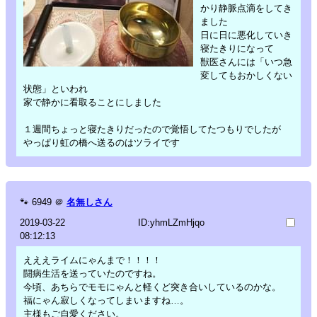
かり静脈点滴をしてき
ました
日に日に悪化していき
寝たきりになって
獣医さんには「いつ急
変してもおかしくない
状態」といわれ
家で静かに看取ることにしました
１週間ちょっと寝たきりだったので覚悟してたつもりでしたが
やっぱり虹の橋へ送るのはツライです
🐾
6949
＠
名無しさん
2019-03-22
ID:yhmLZmHjqo
08:12:13
えええライムにゃんまで！！！！
闘病生活を送っていたのですね。
今頃、あちらでモモにゃんと軽くど突き合いしているのかな。
福にゃん寂しくなってしまいますね…。
主様もご自愛ください。