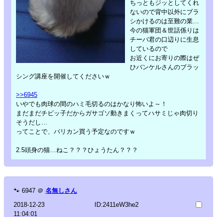
ちっともジッとしてくれ
ないので背中以外にブラ
シかけるのは至難の業…
今の猫軍団＆世話係りは
チーバ君の口辺りに生息
しているので
お近くにお寄りの際はぜ
ひバンケルさんのブラッ
シング講座を開催してくださいｗ
>>6945
いやでも肉球の間のハミ毛切るのはかなり怖いよ～！
まだまだチビッ子だからガサゴソ動きまくってハサミじゃ肉切り
そうだし…
ってことで、バリカン買う予定なのですｗ
2.5頭身の猫…ねこ？？？ひょうたん？？？
🐾
6947
＠
名無しさん
2018-12-23
ID:2411eW3he2
11:04:01